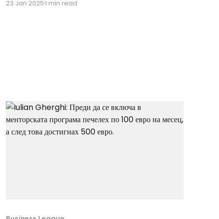
23 Jan 2025
1 min read
състезанието, повишения, брой продажби, спечелени
предизвикателства във времето и други. От днес
всички тези постижения са достъпни в
хронологичен ред в профилната страница на всеки
играч – както за
Business League