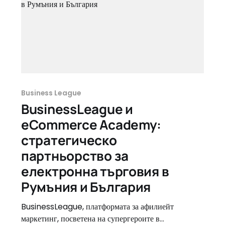
Business League
BusinessLeague и
eCommerce Academy:
стратегическо
партньорство за
електронна търговия в
Румъния и България
BusinessLeague, платформата за афилиейт
маркетинг, посветена на супергероите в