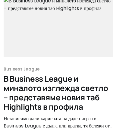
видят,
Business League
В Business League и
миналото изглежда светло
– представяме новия таб
Highlights в профила
Независимо дали кариерата на даден играч в
Business League е дълга или кратка, тя бележи от
ключови постижения. Началото на участието в