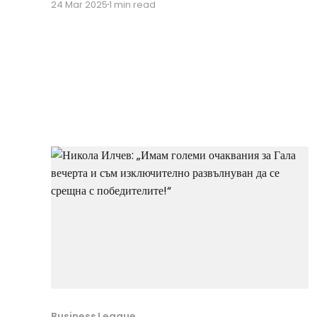
24 Mar 2025
1 min read
което да не пропускате следващия месец – без
значение дали сте от Балканите. Толкова много
изключителни лектори и партньори се
присъединяват от целия свят, за да се
Business League