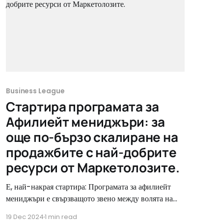
Business League
Стартира програмата за
Афилиейт мениджъри: за
още по-бързо скалиране на
продажбите с най-добрите
ресурси от Маркетолозите.
Е, най-накрая стартира: Програмата за афилиейт
мениджъри е свързващото звено между волята на
магазините за растеж и опита на Маркетолозите.
19 Dec 2024
1 min read