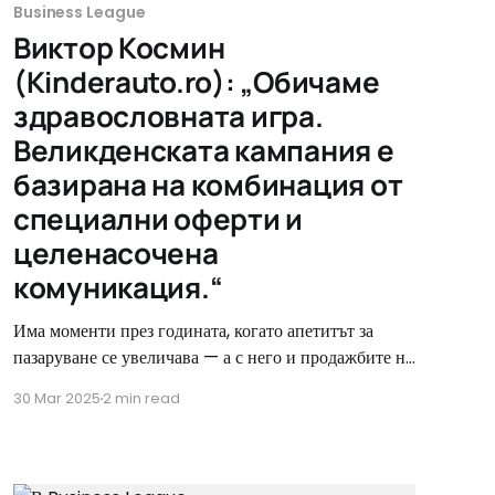
Business League
Виктор Космин
(Kinderauto.ro): „Обичаме
здравословната игра.
Великденската кампания е
базирана на комбинация от
специални оферти и
целенасочена
комуникация.“
Има моменти през годината, когато апетитът за
пазаруване се увеличава — а с него и продажбите на
онлайн магазините. Великден е точно такъв период.
30 Mar 2025
2 min read
За магазините, които имат специални оферти в
седмиците преди празника, създадохме място,
където могат да ги промотират. По този начин
маркетолозите в BusinessLeague могат да ги