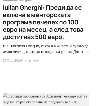
Iulian Gherghi: Преди да се
включа в менторската
програма печелех по 100
евро на месец, а след това
достигнах 500 евро.
И в Business League, както и в живота, е хубаво да
имаш ментор, който да те води към успеха. Доказан
професионалист, който вече е извървял пътя и е
26 Dec 2024
4 min read
постигнал резултати. А цената, която се заплаща за
тези ценни съвети не е разход, а инвестиция. От
друга страна, ако считаш, че