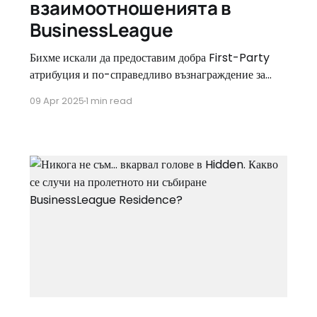
взаимоотношенията в
BusinessLeague
Бихме искали да предоставим добра First-Party
атрибуция и по-справедливо възнаграждение за
маркетолозите. Именно затова се вълнуваме да
09 Apr 2025
1 min read
споделим важна актуализация на система но за
First-Party атрибуция – Big Bear, която стартира
на 14 април 2025 г. Какво е новото?
Актуализирахме Big Bear и вече бисквитките
(cookies) се записват