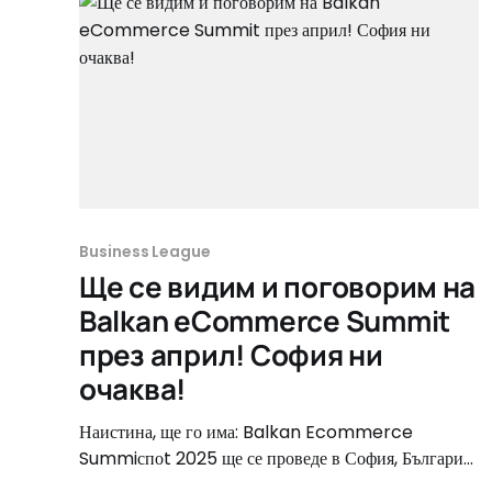
Business League
Ще се видим и поговорим на
Balkan eCommerce Summit
през април! София ни
очаква!
Наистина, ще го има: Balkan Ecommerce
Summiспоt 2025 ще се проведе в София, България,
на 29 и 30 април. Без съмнение това е събитието,