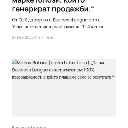
генерират продажби.“
От OLX до zep.ro и BusinessLeague.com.
Успешните истории имат значение. Тъй като в
BusinessLeague.com има много примери за успех,
27 Feb 2025
3 min read
поканихме Даниел Бърташ (съосновател и CEO на
Kimono Group) да поговорим. Обсъдихме zep.ro,
както и пътя на един онлайн магазин, който още в
първия си състезателен кръг
Business League