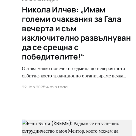
Никола Илчев: „Имам
големи очаквания за Гала
вечерта и съм
изключително развълнуван
да се срещна с
победителите!“
Остава малко повече от седмица до невероятното
събитие, което традиционно организираме всяка
година, за да отличим победителите - Business
22 Jan 2025
4 min read
League Awards Gala! На 29-ти ще бъдем
„Непобедими заедно“, но и далеч отвъд тази дата. В
тандем с професионалисти, които споделят нашите
мисли и ценности. Един от тях е Никола Илчев,