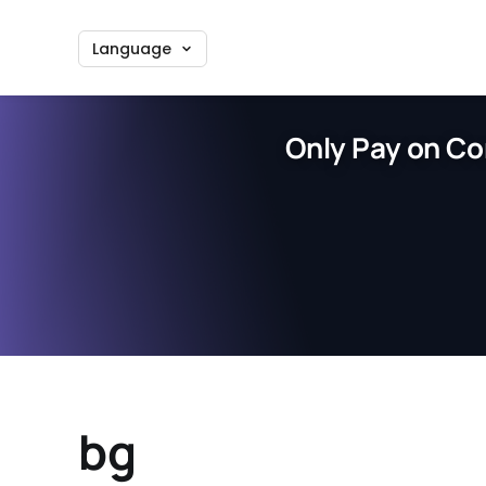
Language
Only Pay on Co
bg