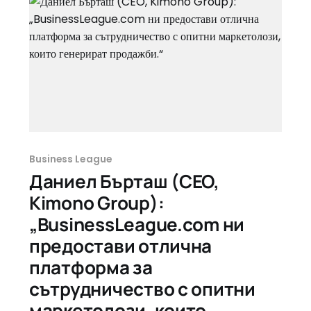
Business League
Даниел Бърташ (CEO,
Kimono Group):
„BusinessLeague.com ни
предостави отлична
платформа за
сътрудничество с опитни
маркетолози, които