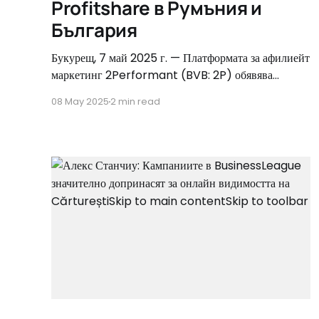
Profitshare в Румъния и
България
Букурещ, 7 май 2025 г. — Платформата за афилиейт
маркетинг 2Performant (BVB: 2P) обявява
подписването на окончателно споразумение за
08 May 2025
2 min read
придобиването на бизнеса Profitshare в Румъния и
България, който досега бе управляван от
Conversion Marketing (групата eMAG). Това
стратегическо придобиване отбелязва важен етап в
утвърждаването на позицията на 2Performant на
пазарите в