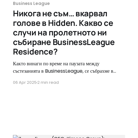
Business League
Никога не съм… вкарвал
голове в Hidden. Какво се
случи на пролетното ни
събиране BusinessLeague
Residence?
Както винаги по време на паузата между
състезанията в BusinessLeague, се събрахме в
Hidden – The Social Space. Маркетолози, онлайн
06 Apr 2025
2 min read
търговци и специални гости се присъединиха към
непринудената ни среща в априлската вечер с
новини за платформата, дискусии, забавни куизове
и най-значимия нетуъркинг: на живо, лице в лице.
Никога не