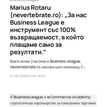
Marius Rotaru
(nevertebrate.ro): „За нас
Business League е
инструмент със 100%
възвращаемост, в който
плащаме само за
резултати.“
Както всеки участник в Business League,
nevertebrate.ro започва като начинаещ. С
убедителна история и ясна стратегия, Marius
13 Jan 2025
2 min read
Rotaru, основател и управляващ партньор, споделя
пътя си открито и честно. Никой не остава начинаещ
завинаги в тази надпревара. Постепенно
nevertebrate.ro се превръща в опитен и умел
играч, след като печели