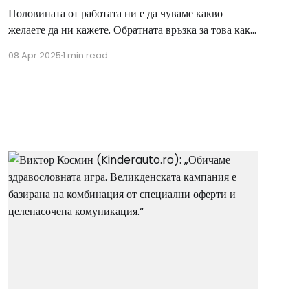
Половината от работата ни е да чуваме какво
желаете да ни кажете. Обратната връзка за това как
виждате платформата BusinessLeague, как я
08 Apr 2025
1 min read
усещате и как работи за търговците – е това, което
наистина има значение. И от известно време сред
желанията на търговците е да има "по-добри опции
за