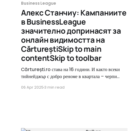
Business League
Алекс Станчиу: Кампаниите
в BusinessLeague
значително допринасят за
онлайн видимостта на
CărtureștiSkip to main
contentSkip to toolbar
Cărturești.ro става на 16 години. И както всеки
тийнейджър с добро реноме в квартала – черпи
всички. Разговаряме с Александру Станчиу
06 Apr 2025
3 min read
(маркетинг специалист в Cărturești), за да узнаем
какво включва почерпката. Двоен удар: първо, код за
отстъпка, който клиентите могат да използват на
сайта за незабавни 20% намаление. А за