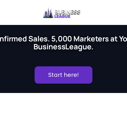
nfirmed Sales. 5,000 Marketers at You
BusinessLeague.
Start here!