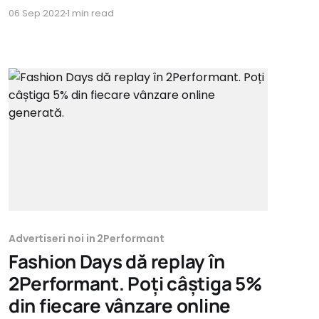
la drum cu următoarele programe: Beauty
06 Sep 2022
1 min read
CrystalNails * Comision 20% Kiehls * Comision
8% Electronics IT&C Cosori * Comision 7%
Fashion Amely * Comision 7% Adictiv *
Comision 9% Dargen * Comision 9% Uvia *
Comision 15% Health & Personal Care
Advertiseri noi in 2Performant
Fashion Days dă replay în
2Performant. Poți câștiga 5%
din fiecare vânzare online