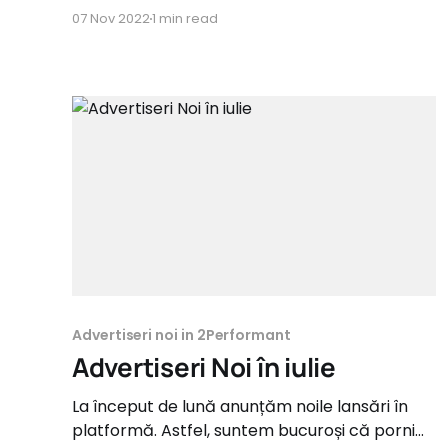
la drum cu următoarele programe: Category:
07 Nov 2022
1 min read
Beauty shop.el-studio.ro Commission: 7% lilla-
rosa.ro Commission 15% kubato.ro
Commission 15% Category: Jewelry ingriko.ro
Commission: 8% Category: Home&Garden
casanewconcept.ro Commission: 8%
Advertiseri noi in 2Performant
Advertiseri Noi în iulie
La început de lună anunțăm noile lansări în
platformă. Astfel, suntem bucuroși că pornim