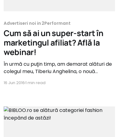
Advertiseri noi in 2Performant
Cum să ai un super-start în
marketingul afiliat? Află la
webinar!
În urmă cu puţin timp, am demarat alături de
colegul meu, Tiberiu Anghelina, o nouă
iniţiativă, un webinar introductiv dedicat noilor
16 Jun 2016
1 min read
advertiseri din reţeaua 2Parale. Ne
întâlnim timp de un ceas şi vorbim despre
funcţionalităţile platformei şi tips&tricks
pentru o gestionare eficientă a activităţii
programului de afiliere. Ei