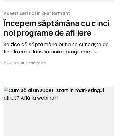
Advertiseri noi in 2Performant
Începem săptămâna cu cinci
noi programe de afiliere
Se zice că săptămâna bună se cunoaşte de
luni. În cazul lansării noilor programe de
afiliere, putem spune că vom avea parte de o
27 Jun 2016
1 min read
săptămână plină. Lansăm astăzi cinci noi
programe de afiliere: două cu podoabe
pentru tine (Bijuterii), unul cu podoabe pentru
mână (Ceasuri), unul cu podoabe pentru casă