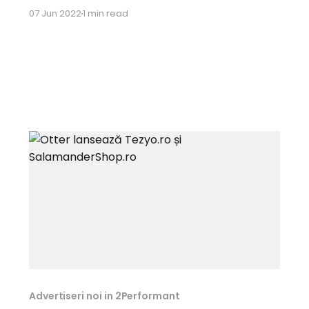
la drum cu următoarele programe:
07 Jun 2022
1 min read
Automotive tirshop.ro * Comision 5% Beauty
zainlux.com * Comision 17% ro.loccitane.com *
Comision 5% trendis.ro * Comision 7% Books
nemira.ro * Comision 10% Electronics IT&C
flip.bg * Comision
Advertiseri noi in 2Performant