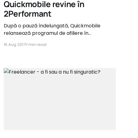
Quickmobile revine în
2Performant
După o pauză îndelungată, Quickmobile
relansează programul de afiliere în
2Performant. Programul de afiliere este
16 Aug 2017
1 min read
lansat în regim prepaid şi pune la dispoziţia
afiliaţilor o grilă de comisionare variabilă,
oferind comisioane pana la 20% şi o perioadă
de recurenţă de 30 de zile. Grila care poate fi
consultată aici: https: