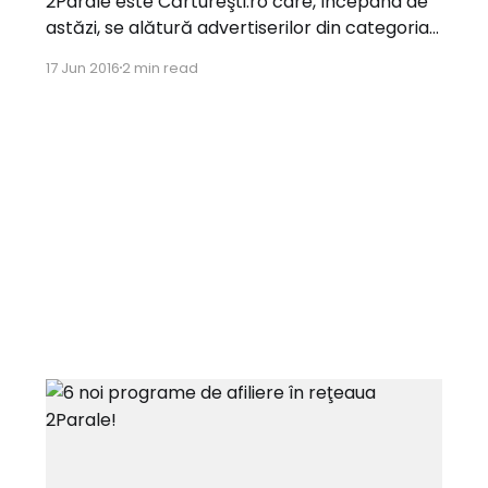
2Parale este Cărtureşti.ro care, începând de
astăzi, se alătură advertiserilor din categoria
Cărţi & Materiale didactice. Cărtureşti.ro
17 Jun 2016
2 min read
susţine performanţa şi pe lângă multiplele
beneficii oferite afiliaţilor, demne de luat în
seamă, dă startul primului challenge,
organizat în reţeaua 2Parale chiar din prima
zi!