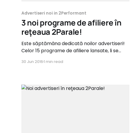
Advertiseri noi in 2Performant
3 noi programe de afiliere în
reţeaua 2Parale!
Este săptămâna dedicată noilor advertiseri!
Celor 15 programe de afiliere lansate, li se
alătura astăzi alte 3, ce fac parte din
30 Jun 2016
1 min read
categoriile: Fashion, Cărţi & Materiale
didactice şi Home & Deco. Comisioanele
afiliaţilor ajung până la 15%. costumecamasi.ro
Tip campanie: Sale Categorie: Fashion
Comision: 12% Perioadă de recurență: 3