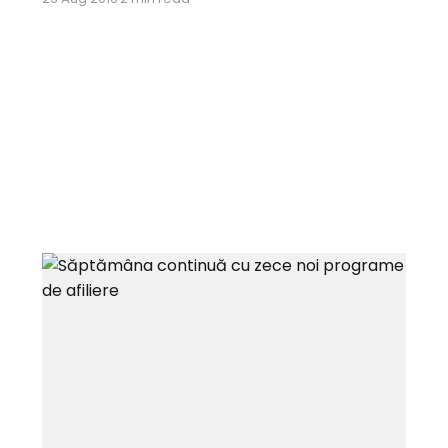
câștigătorilor și spor la conversii! Surpriza
săptămânii pregătită afiliaţilor din 2Parale
este Cărtureşti.ro care, începând de astăzi, se
alătură advertiserilor din