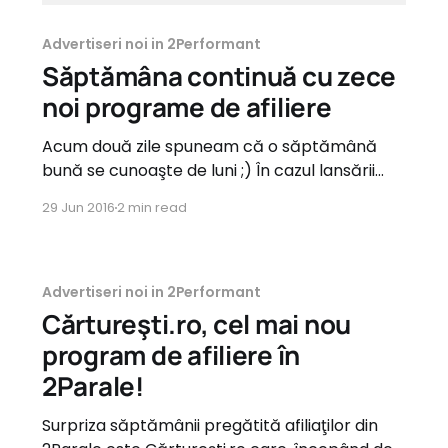
Advertiseri noi in 2Performant
Săptămâna continuă cu zece
noi programe de afiliere
Acum două zile spuneam că o săptămână
bună se cunoaşte de luni ;) În cazul lansării
noilor programe de afiliere, avem parte de o
29 Jun 2016
2 min read
săptămână plină de noi advertiseri. Luni am
lansat cinci noi programe de afiliere si azi
tocmai ce-am lansat alţi zece. Advertiseri din
toate categoriile, de la
Advertiseri noi in 2Performant
Cărtureşti.ro, cel mai nou
program de afiliere în
2Parale!
Surpriza săptămânii pregătită afiliaţilor din