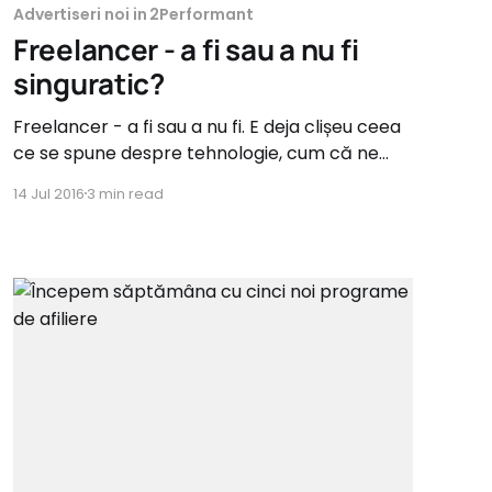
Advertiseri noi in 2Performant
Freelancer - a fi sau a nu fi
singuratic?
Freelancer - a fi sau a nu fi. E deja clișeu ceea
ce se spune despre tehnologie, cum că ne
îndepărtează de oameni sau cu cât
14 Jul 2016
3 min read
comunicăm mai mult, de fapt, știm să
interacționăm mai puțin în viața reală etc.. S-a
votat deja. Tehnologia ne ajută, este
indispensabilă, iar adaptarea