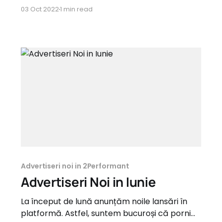
la drum cu următoarele programe: Babies
03 Oct 2022
1 min read
Kids & Toys krista.ro – 7% Beauty
antonellashop.ro – 10% Electronics IT&C
nutribullet.com - 6% Fashion iqueens.ro – 8%
zaire.ro – 15% Gifts & Flowers BraziCraciun.net
– 10%
Advertiseri noi in 2Performant
Advertiseri Noi in Iunie
La început de lună anunțăm noile lansări în
platformă. Astfel, suntem bucuroși că pornim