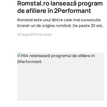
Romstal.ro lansează program
de afiliere în 2Performant
Romstal este unul dintre cele mai cunoscute
brand-uri de origine română. De peste 20 ani,
Romstal este lider pe piața specializată în
30 Aug 2017
1 min read
comercializarea echipamentelor de instalații
pentru construcții din Sud-Est-ul Europei De
astăzi, afiliatii din 2Performant au ocazia să se
înscrie și să participe la promovarea Romstal.