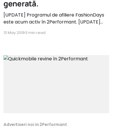
generată.
[UPDATE] Programul de afiliere FashionDays
este acum activ în 2Performant. [UPDATE]
Începând cu noaptea de duminică spre luni,
31 May 2019
3 min read
ora 00.00, cel mai mare retailer de fashion
online din România, Fashion Days, se întoarce
în 2Performant. Şi, ca o noutate absolută în
2Performant, am implementat tracking-ul în
aplicaţia mobilă.
Advertiseri noi in 2Performant