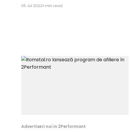
la drum cu următoarele programe: Adult
05 Jul 2022
1 min read
intimax.ro * Comision 20% Babies, Kids & Toys
noriel.bg * Comision 5% Beauty sephora.ro *
Comision 3-5% vince.ro * Comision 5%
store.irinareisler.ro * Comision 10% Electronics
IT&
Advertiseri noi in 2Performant