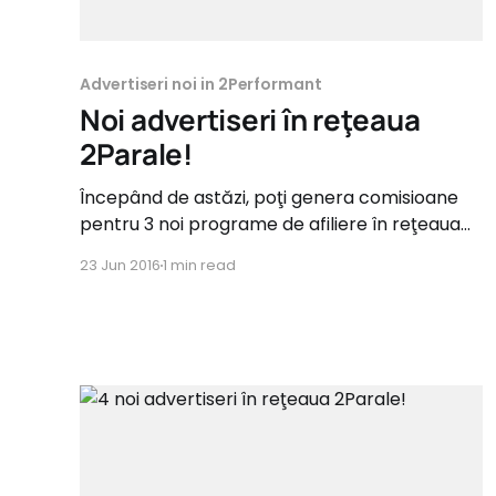
Advertiseri noi in 2Performant
Noi advertiseri în reţeaua
2Parale!
Începând de astăzi, poţi genera comisioane
pentru 3 noi programe de afiliere în reţeaua
2Parale. Noii advertiseri fac parte din
23 Jun 2016
1 min read
categoriile: Auto, IT&C şi Home&Deco iar
comisioanele oferite afiliaţilor ajung până la
20%. pieseautoscan.ro Tip campanie:
Sale&Lead Categorie: Auto Comision: 6% &
1ron