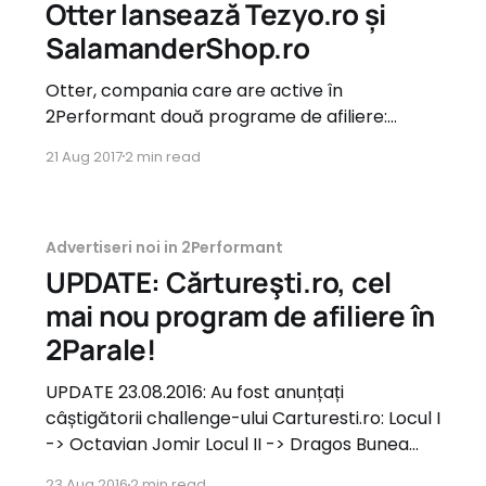
Otter lansează Tezyo.ro și
SalamanderShop.ro
Otter, compania care are active în
2Performant două programe de afiliere:
Otter.ro și AldoShoes.ro a lansat în cursul zilei
21 Aug 2017
2 min read
de ieri două noi programe de afiliere: Tezyo.ro
și SalamanderShop.ro. Afiliații au acum ocazia
de a promova două brand-uri cunoscute prin
intermediul site-urilor dedicate. Tezyo.
Advertiseri noi in 2Performant
UPDATE: Cărtureşti.ro, cel
mai nou program de afiliere în
2Parale!
UPDATE 23.08.2016: Au fost anunțați
câștigătorii challenge-ului Carturesti.ro: Locul I
-> Octavian Jomir Locul II -> Dragos Bunea
Locul III -> Daniela Vaduva Felicitări
23 Aug 2016
2 min read