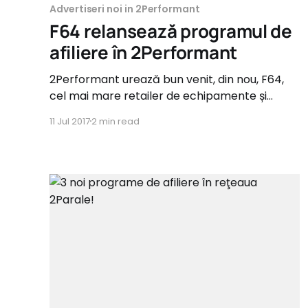
Advertiseri noi in 2Performant
F64 relansează programul de
afiliere în 2Performant
2Performant urează bun venit, din nou, F64,
cel mai mare retailer de echipamente și
accesorii pentru imagine (foto și video) din
11 Jul 2017
2 min read
Sud-Estul Europei, cu o experiență de peste 15
de ani pe piața românească. F64 a făcut
migrarea de la programul propriu de afiliere la
programul de afiliere prin