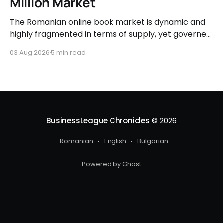
Million Market
The Romanian online book market is dynamic and
highly fragmented in terms of supply, yet governed
by very clear consumer patterns when it comes to
03 Aug 2026
5 min read
user behavior.
BusinessLeague Chronicles
© 2026
Romanian
English
Bulgarian
Powered by Ghost