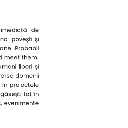
 imediată de
oi povești și
ane. Probabil
and meet them!
meni liberi și
iverse domenii
în proiectele
 găsești tot în
bs, evenimente