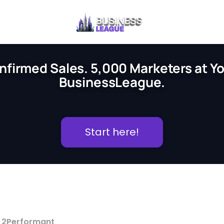
nfirmed Sales. 5,000 Marketers at You
BusinessLeague.
Start here!
in 2Performant