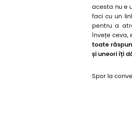
acesta nu e u
faci cu un li
pentru a atr
învețe ceva, 
toate răspuns
și uneori îți
Spor la conve