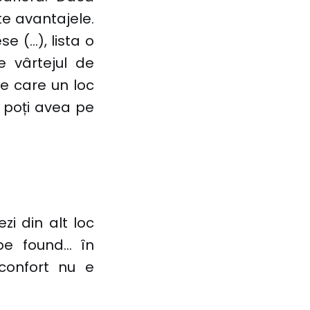
te avantajele.
se (…), lista o
e vârtejul de
 pe care un loc
 poți avea pe
zi din alt loc
e found... în
confort nu e