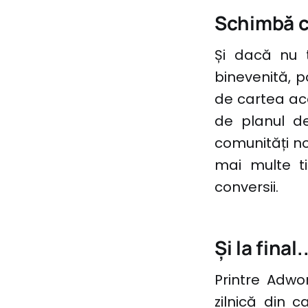
Schimbă c
Și dacă nu 
binevenită, p
de cartea ace
de planul de
comunități no
mai multe t
conversii.
Și la final..
Printre Adwor
zilnică din 