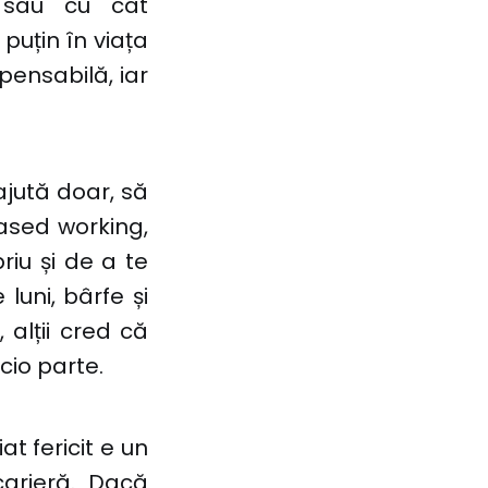
 sau cu cât
puțin în viața
pensabilă, iar
 ajută doar, să
based working,
riu și de a te
luni, bârfe și
 alții cred că
cio parte.
at fericit e un
carieră. Dacă