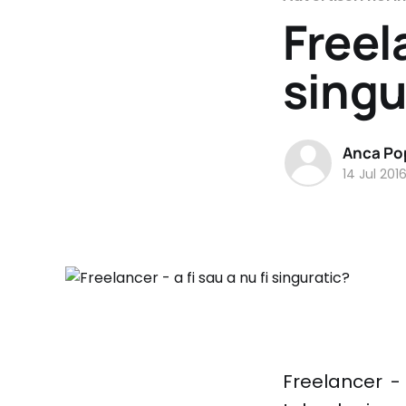
Freela
singu
Anca Po
14 Jul 201
Freelancer -