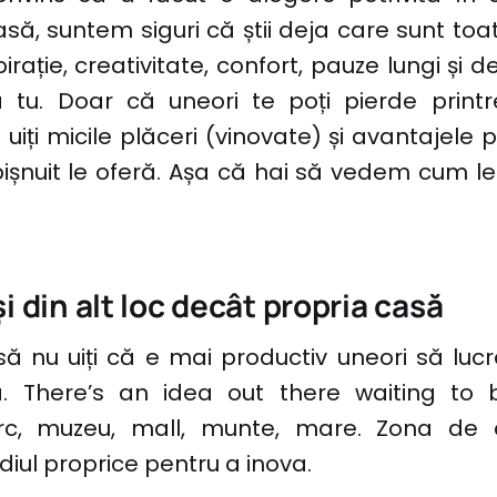
asă, suntem siguri că știi deja care sunt toa
rație, creativitate, confort, pauze lungi și de
a tu. Doar că uneori te poți pierde printr
ă uiți micile plăceri (vinovate) și avantajele
șnuit le oferă. Așa că hai să vedem cum le
i din alt loc decât propria casă
ă nu uiți că e mai productiv uneori să lucre
 There’s an idea out there waiting to b
rc, muzeu, mall, munte, mare. Zona de 
iul proprice pentru a inova.