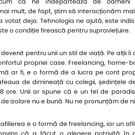
, cum că ne îndepărtează de oameni
 mult, de fapt, știm să interacționăm mai 
-a votat deja. Tehnologia ne ajută, este indis
e o condiție firească pentru supraviețuire.
evenit pentru unii un stil de viață. Pe alții îi
onfortul propriei case. Freelancing, home-
mă ar fi, e o formă de a lucra pe cont prop
eaua de dimineață cu colegii, ședințele de 
ore. Unii ar spune că e un fel de paradis,
de izolare nu e bună. Nu ne pronunțăm de ni
filierea e o formă de freelancing, iar un afili
onvins că a făcut o alegere potrivită în 