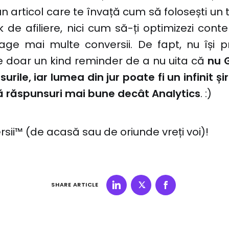
n articol care te învață cum să folosești un 
nk de afiliere, nici cum să-ți optimizezi cont
age mai multe conversii. De fapt, nu își 
e doar un kind reminder de a nu uita că
nu 
urile, iar lumea din jur poate fi un infinit ș
 dă răspunsuri mai bune decât Analytics
. :)
rsii™ (de acasă sau de oriunde vreți voi)!
SHARE ARTICLE