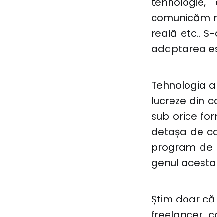
tehnologie
comunicăm mai
reală etc.. S
adaptarea est
Tehnologia a d
lucreze din c
sub orice for
detașa de caf
program de 8 
genul acesta 
Știm doar că a
freelancer c