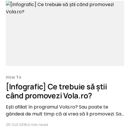
How To
[Infografic] Ce trebuie să știi
când promovezi Vola.ro?
Ești afiliat în programul Vola.ro? Sau poate te
gândeai de mult timp că ai vrea să îi promovezi. Sau
poate ești blogger de travel și ai vrea să știi mai
25 Oct 2016
2 min read
multe despre înseamnă programul de afiliere Vola.