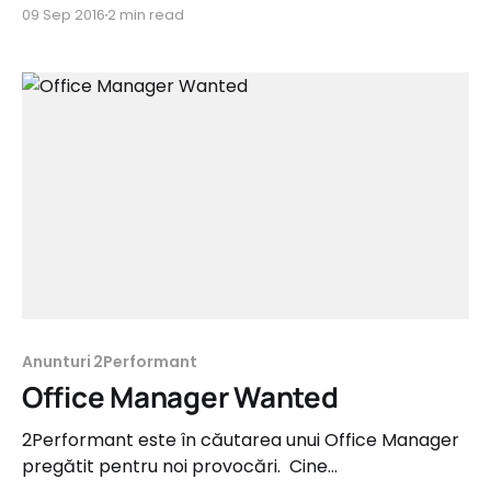
Intern, pasionat de lumea digitală. Ești pregătit să
09 Sep 2016
2 min read
capeți skill-uri și experiență? Aplică până la 1
octombrie! Cum ne-ar plăcea să fie noul coleg: *
pasionat de online marketing * să știe cu ce se
Anunturi 2Performant
Office Manager Wanted
2Performant este în căutarea unui Office Manager
pregătit pentru noi provocări. Cine