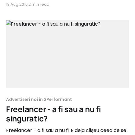
suntem? Performanță este numele nostru mic.
18 Aug 2016
2 min read
Suntem o echipă de profesioniști pasionați de
rezultate. Performanța cere disciplină, organizare
temeinică, o gândire anticipativă, curiozitate și să fii
întotdeauna la curent cu ceea ce se întâmplă în
domeniu. Nicio echipă
Advertiseri noi in 2Performant
Freelancer - a fi sau a nu fi
singuratic?
Freelancer - a fi sau a nu fi. E deja clișeu ceea ce se