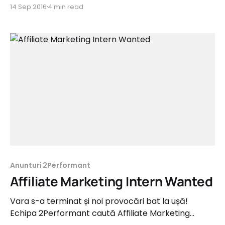
the withdrawal procedure from 2Performant, we
14 Sep 2016
4 min read
decided to explain in detail the steps you need to
follow in order to withdraw your payable
commissions from 2Parale, via 2Performant. 1. If you
have payable commissions in
Anunturi 2Performant
Affiliate Marketing Intern Wanted
Vara s-a terminat și noi provocări bat la ușă!
Echipa 2Performant caută Affiliate Marketing