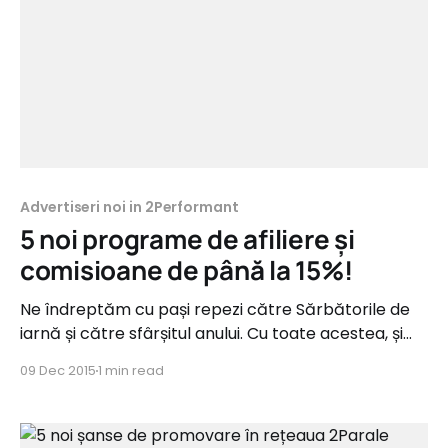
Advertiseri noi in 2Performant
5 noi programe de afiliere și
comisioane de până la 15%!
Ne îndreptăm cu pași repezi către Sărbătorile de
iarnă și către sfârșitul anului. Cu toate acestea, și
săptămâna aceasta lansăm 5 noi programe de
09 Dec 2015
1 min read
afiliere în rețeaua 2Parale, 5 noi oportunități de
câștig din categorii precum Fashion, Bijuterii,
Cosmetice, Home&Deco și B2B. termene.ro Tip