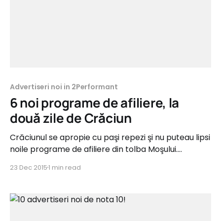
Advertiseri noi in 2Performant
6 noi programe de afiliere, la
două zile de Crăciun
Crăciunul se apropie cu paşi repezi şi nu puteau lipsi
noile programe de afiliere din tolba Moşului.
Săptămâna asta am adus afiliaţilor advertiseri noi
23 Dec 2015
1 min read
din categoriile: Cadouri, Fashion, eLearning, Servicii
B2C, Copii şi Asigurări. Afiliaţii vor avea parte atât de
comisioane fixe de 12 RON, respectiv 2 RON, cât şi