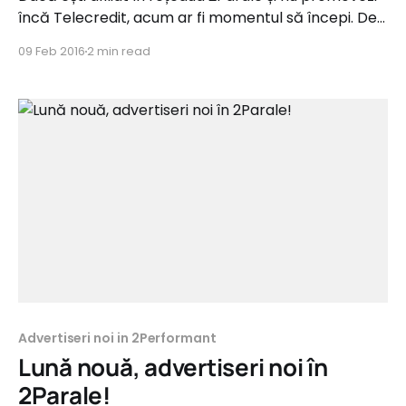
încă Telecredit, acum ar fi momentul să începi. De
ce? Pentru ca Telecredit este un produs financiar
09 Feb 2016
2 min read
exclusiv online, ușor de accesat și, în plus, afiliații au
la dispoziție unelte de promovare atractive și
diversificate. Programul de afiliere Telecredit este
construit
Advertiseri noi in 2Performant
Lună nouă, advertiseri noi în
2Parale!