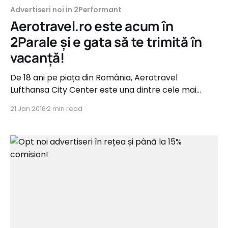
Advertiseri noi in 2Performant
Aerotravel.ro este acum în
2Parale și e gata să te trimită în
vacanță!
De 18 ani pe piața din România, Aerotravel
Lufthansa City Center este una dintre cele mai
dinamice agenţii de turism din România, care
21 Jan 2016
2 min read
înregistrează anual o creştere constantă între 5 şi
10%. Dezvoltarea de pachete şi servicii turistice
proprii (Grecia, Portugalia, Iordania) sunt principala
preocupare a agenției, care are, în