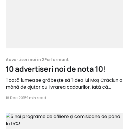
Advertiseri noi in 2Performant
10 advertiseri noi de nota 10!
Toată lumea se grăbeşte să îi dea lui Moş Crăciun o
mână de ajutor cu livrarea cadourilor. Iată că
reţeaua 2Parale a adunat săptămâna aceasta încă
16 Dec 2015
1 min read
10 noi surse importante de cadouri. Acestea vin din
categorii diverse precum Fashion, Mall Online,
Sport&Pescuit, Home&Deco sau Cosmetice şi