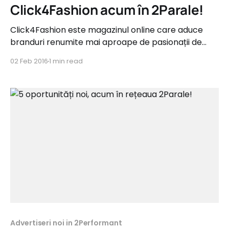
Click4Fashion acum în 2Parale!
Click4Fashion este magazinul online care aduce
branduri renumite mai aproape de pasionații de
modă. Pe lângă Levi's, Adidas, Nike, Puma, New
02 Feb 2016
1 min read
Balance, Pepe Jeans, Esprit, Only, Vero Moda,
Jack&Jones, Converse, Buffalo, Click4Fashion este
importator exclusiv al brandurilor La Redoute și
Heine. Oferta de produse este extrem
Advertiseri noi in 2Performant