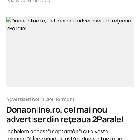
18 May 2016
1 min read
Home&Deco şi Fashion. Comisioanele oferite sunt
de până la 10%. sculepanasonic.ro Tip campanie:
Sale Categorie: Home&Deco Comision: 9% Perioadă
de recurență: 2 luni Feed
Advertiseri noi in 2Performant
Donaonline.ro, cel mai nou
advertiser din reţeaua 2Parale!
Încheiem această săptămână cu o veste
minunată! Începând de astăzi, donaonline.ro se