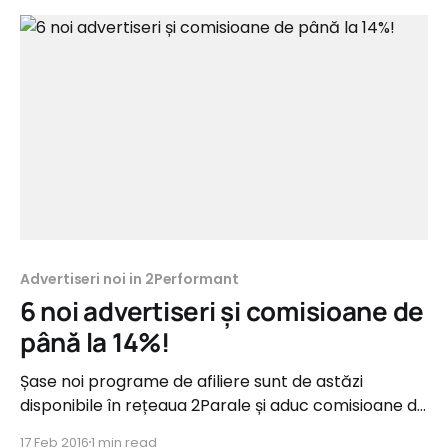
Cursuri&Traininguri și Servicii B2C și oferă
comisioane de până la
Advertiseri noi in 2Performant
6 noi advertiseri și comisioane de
până la 14%!
Șase noi programe de afiliere sunt de astăzi
disponibile în rețeaua 2Parale și aduc comisioane de
până la 14%. Acestea sunt din categorii precum
17 Feb 2016
1 min read