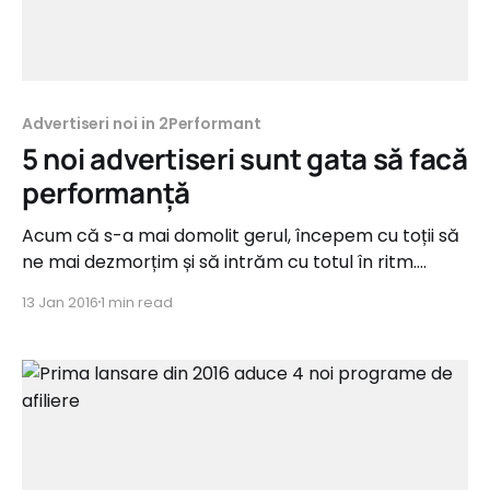
Advertiseri noi in 2Performant
5 noi advertiseri sunt gata să facă
performanță
Acum că s-a mai domolit gerul, începem cu toții să
ne mai dezmorțim și să intrăm cu totul în ritm.
Săptămâna aceasta continuăm seria lansărilor cu
13 Jan 2016
1 min read
inaugurarea a 5 noi programe de afiliere. Acestea
vin din categorii precum Fashion, Cosmetice,
Pharma, Copii și Servicii B2B și oferă comisioane de