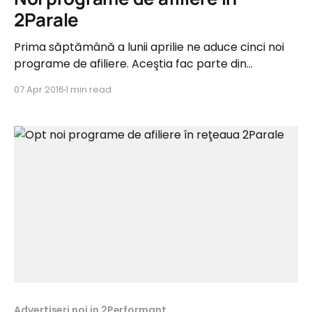
2Parale
Prima săptămână a lunii aprilie ne aduce cinci noi
programe de afiliere. Aceştia fac parte din
categoriile Ceasuri, Fashion şi Copii şi oferă
07 Apr 2016
1 min read
comisioane de până la 18%. ceasuristore.ro Tip
campanie: Sale Categorie: Ceasuri Comision: 7%
Perioada de recurenţă: 1 lună Feed de produse: Da
Elemente de trafic leak
Advertiseri noi in 2Performant