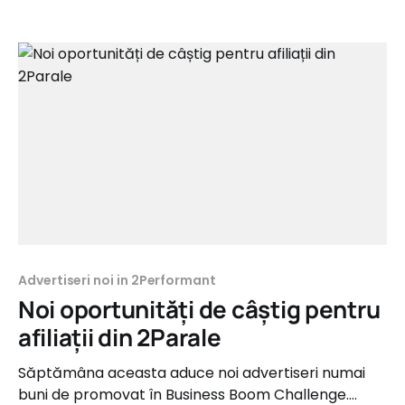
Fashion, Copii, Home&Deco, Cărți&Materiale
Didactice și Cadouri. hippolandromania.ro Tip
campanie: Sale Categorie: Copii Comision: 8%
Perioada de recurență: 1 lună Feed
Advertiseri noi in 2Performant
Noi oportunități de câștig pentru
afiliații din 2Parale
Săptămâna aceasta aduce noi advertiseri numai
buni de promovat în Business Boom Challenge.