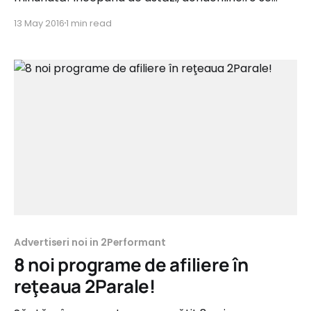
alătura advertiserilor din reţeaua 2Parale iar
13 May 2016
1 min read
categoria Pharma se îmbogăţeşte astfel cu încă un
program de afiliere. Lansat în aprilie 2015, magazinul
online al Farmaciei Dona este în continuă creştere
pe piaţa pharma din online. Cele peste
Advertiseri noi in 2Performant
8 noi programe de afiliere în
reţeaua 2Parale!