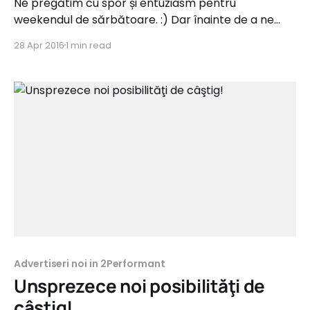
Ne pregătim cu spor și entuziasm pentru
weekendul de sărbătoare. :) Dar înainte de a ne
apuca de cozonaci, am pregătit 4 noi programe
28 Apr 2016
1 min read
pentru afiliații noștri! Acestea sunt din categoriile
Fashion, Bijuterii, IT&C și Food&Drinks și oferă
comisioane de până la 15%. teilor.ro Tip campanie:
Advertiseri noi in 2Performant
Unsprezece noi posibilităţi de
câştig!