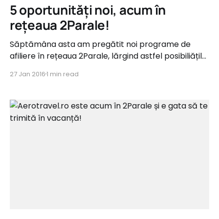
5 oportunități noi, acum în
rețeaua 2Parale!
Săptămâna asta am pregătit noi programe de
afiliere în rețeaua 2Parale, lărgind astfel posibiliățile
de promovare, în special pentru Business Boom
27 Jan 2016
1 min read
Challenge. Aceștia vin din categorii precum Copii,
Fashion, Pharma și Home&Deco și oferă comisioane
de până la 20%. apiland.ro Tip campanie: Sale
Categorie: Pharma Comision: 10%