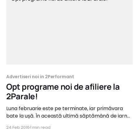
Advertiseri noi in 2Performant
Opt programe noi de afiliere la
2Parale!
Luna februarie este pe terminate, iar primăvara
bate la ușă. În această ultimă săptămână de iarnă,
rețeaua 2Parale a primit cu brațele deschise 8 noi
24 Feb 2016
1 min read
advertiseri. Aceștia vin din domeniile Home&Deco,
Cosmetice, Cărți&Materiale Didactice,