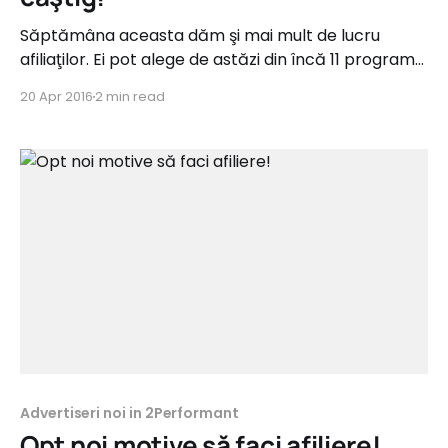
Săptămâna aceasta dăm şi mai mult de lucru
afiliaţilor. Ei pot alege de astăzi din încă 11 programe
de afiliere proaspăt adăugate în reţea. Acestea vin
20 Apr 2016
2 min read
din categorii precum Suplimente alimentare,
Fashion, Copii, Auto, Cadouri, Servicii B2B,
Home&Deco, Turism sau Financiar şi oferă până la
30% comision. revizieshop.
Advertiseri noi in 2Performant
Opt noi motive să faci afiliere!