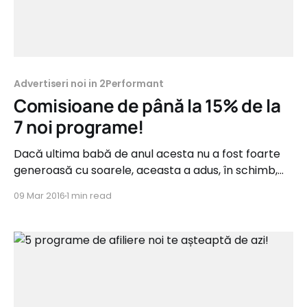
Advertiseri noi in 2Performant
Comisioane de până la 15% de la
7 noi programe!
Dacă ultima babă de anul acesta nu a fost foarte
generoasă cu soarele, aceasta a adus, în schimb,
șapte noi programe de afiliere în rețeaua 2Parale.
09 Mar 2016
1 min read
Acestea vin din categorii precum Fashion, IT&C,
Home&Deco, Copii și Suplimente Alimentare. Iată
mai jos lista noilor sosiți: Chicco.ro