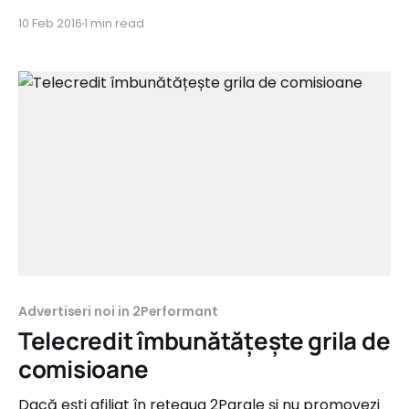
Afiliații 2Parale care promovează programele noi
10 Feb 2016
1 min read
de afiliere se expun la ”riscuri serioase” de a câștiga
suplimentar în acest challenge. :) ptc-auto.ro Tip
campanie: Sale Categorie: Auto Comision: 5%
Perioada de recurență: 1 lună Feed de
Advertiseri noi in 2Performant
Telecredit îmbunătățește grila de
comisioane
Dacă ești afiliat în rețeaua 2Parale și nu promovezi