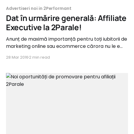
Advertiseri noi in 2Performant
Dat în urmărire generală: Affiliate
Executive la 2Parale!
Anunț de maximă importanță pentru toți iubitorii de
marketing online sau ecommerce cărora nu le e
frică de cifre și tehnologie: a fost dat în urmărire
28 Mar 2016
2 min read
generală viitorul Affiliate Executive al rețelei de
marketing afiliat 2Parale! Iată o descriere a
suspectului: * Are experienţa în e-commerce sau în
marketing online.