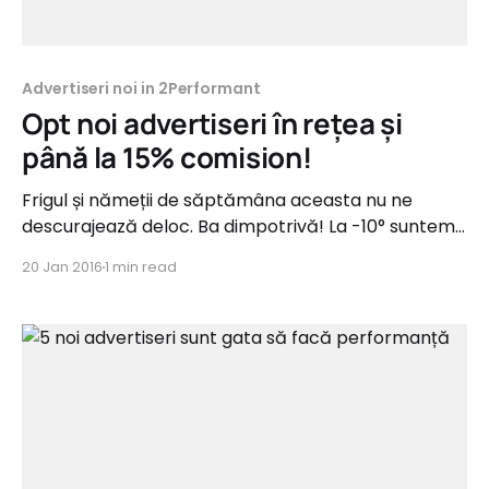
Advertiseri noi in 2Performant
Opt noi advertiseri în rețea și
până la 15% comision!
Frigul și nămeții de săptămâna aceasta nu ne
descurajează deloc. Ba dimpotrivă! La -10° suntem
pregătiți, ca întotdeauna și lansăm astăzi 8 noi
20 Jan 2016
1 min read
programe de afiliere cu comisioane de până la 15%.
Noii advertiseri vin din categorii precum Cosmetice,
Copii, Mall Online, Muzică&Film, Cărți&Materiale
Didactice și