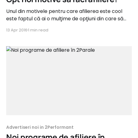
Unul din motivele pentru care afilierea este cool
este faptul că ai o mulţime de opţiuni din care să
alegi. Astăzi, numărul de opţiuni a crescut cu încă
13 Apr 2016
1 min read
opt. Astfel, avem opt noi programe de afiliere
disponibile pentru tine în reţeaua 2Parale. Acestea
sunt din categorii precum Auto, Fashion, Copii,
Advertiseri noi in 2Performant
Noi programe de afiliere în