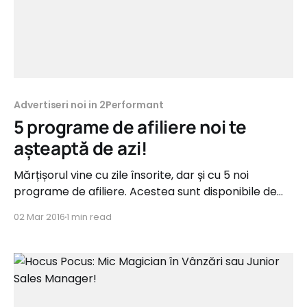
Advertiseri noi in 2Performant
5 programe de afiliere noi te
așteaptă de azi!
Mărțișorul vine cu zile însorite, dar și cu 5 noi
programe de afiliere. Acestea sunt disponibile de
astăzi, aduc comisioane de 5% și 10% și vin din
02 Mar 2016
1 min read
categorii precum Fashion, Cosmetice, Home&Deco
și IT&C, toate numai bune de promovat pentru luna
dedicată doamnelor și domnișoarelor. :) luna-