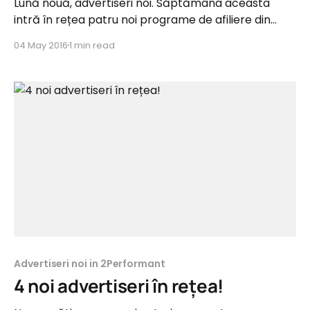
Lună nouă, advertiseri noi. Săptămâna aceasta
intră în rețea patru noi programe de afiliere din
categorii precum Home&Deco, Fashion, Copii și
04 May 2016
1 min read
Muzică&Film. henderson.ro Tip campanie:
Sale&Lead Categorie: Home&Deco Comision: 15% +
3 ron Perioada de recurență: 2 luni Feed de produse:
Da
Advertiseri noi in 2Performant
4 noi advertiseri în rețea!