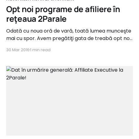
Opt noi programe de afiliere în
reţeaua 2Parale
Odată cu noua oră de vară, toată lumea munceşte
mai cu spor. Avem pregătiţi gata de treabă opt noi
advertiseri pentru voi. Ei sunt din categoriile Fashion,
30 Mar 2016
1 min read
Suplimente Alimentare, IT&C, Home&Deco şi
Ceasuri şi oferă comisioane de până la 19%.
drogheria.ro Tip campanie: Sale Categorie: