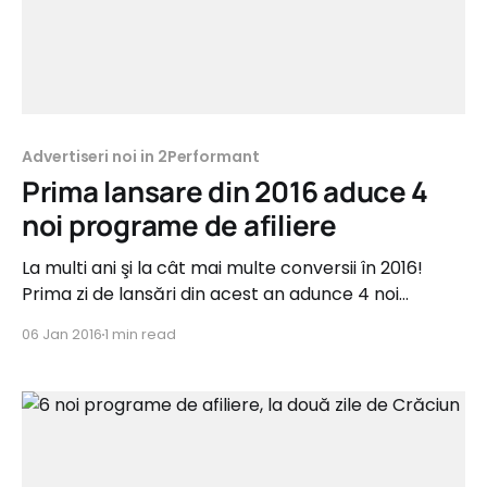
Advertiseri noi in 2Performant
Prima lansare din 2016 aduce 4
noi programe de afiliere
La multi ani şi la cât mai multe conversii în 2016!
Prima zi de lansări din acest an adunce 4 noi
programe de afiliere pregătite pentru a genera
06 Jan 2016
1 min read
comisioane. Avem 3 advertiseri noi din categoria
fashion şi un advertiser din categoria turism. Noii
advertiseri oferă comisioane între 3% şi 20%