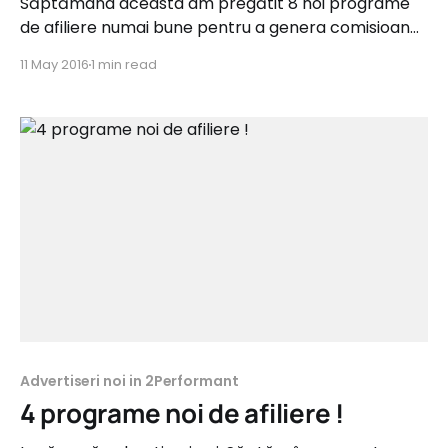
Săptămâna aceasta am pregătit 8 noi programe
de afiliere numai bune pentru a genera comisioane.
Acestea fac parte din categoriile Mall Online,
11 May 2016
1 min read
Bijuterii, Birotică, Fashion, Copii şi IT&C şi oferă
comisioane de până la 12%. redmall.ro Tip
campanie: Sale Categorie: Mall Online Comision: 3%
- 5% Perioadă de
Advertiseri noi in 2Performant
4 programe noi de afiliere !