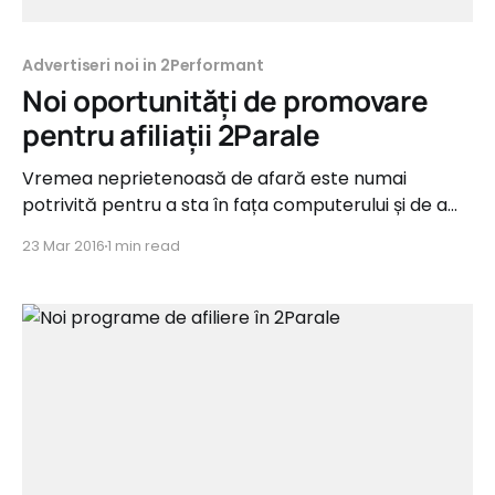
Advertiseri noi in 2Performant
Noi oportunități de promovare
pentru afiliații 2Parale
Vremea neprietenoasă de afară este numai
potrivită pentru a sta în fața computerului și de a
genera comisioane. :) De aceea, astăzi lansăm încă
23 Mar 2016
1 min read
3 advertiseri în rețeau 2Parale, din categoriile
Home&Deco, Cadouri și Divertisment. Acestea
oferă comisioane de până la 10%. Iată ce programe
noi puteți promova începând