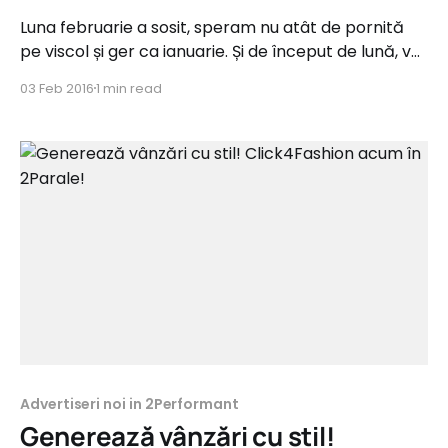
Luna februarie a sosit, speram nu atât de pornită
pe viscol și ger ca ianuarie. Și de început de lună, vă
facem cunoștință cu 5 programe noi de afiliere.
03 Feb 2016
1 min read
Acestea vin zone precum Fashion, Home&Deco,
Servicii B2B, E-learning și Financiar și oferă
comisioane de până la 20%
Advertiseri noi in 2Performant
Generează vânzări cu stil!