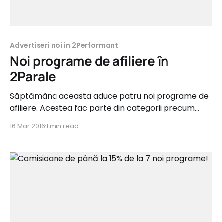
Advertiseri noi in 2Performant
Noi programe de afiliere în
2Parale
Săptămâna aceasta aduce patru noi programe de
afiliere. Acestea fac parte din categorii precum
Fashion, Food&Drinks, Auto, Copii și oferă
16 Mar 2016
1 min read
comisioane de până la 20%. Acestea sunt
următoarele: onlinetoys.ro Tip campanie: Sale
Categorie: Copii Comision: 10% Perioada de
recurență: 1 lună Feed de produse: Da Elemente de