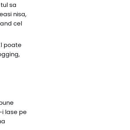
tul sa
easi nisa,
vand cel
El poate
logging,
spune
i lase pe
na