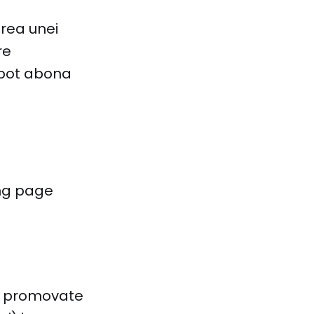
area unei
re
e pot abona
ing page
le promovate