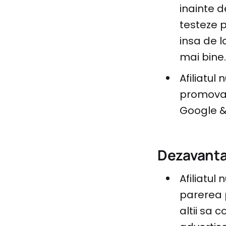
inainte d
testeze p
insa de l
mai bine.
Afiliatul
promova p
Google &
Dezavantaj
Afiliatul
parerea 
altii sa