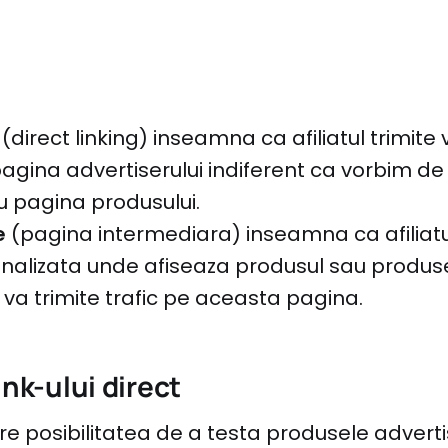
(direct linking) inseamna ca afiliatul trimite vi
pagina advertiserului indiferent ca vorbim d
u pagina produsului.
e
(pagina intermediara) inseamna ca afiliatul
nalizata unde afiseaza produsul sau produs
va trimite trafic pe aceasta pagina.
ink-ului direct
 are posibilitatea de a testa produsele adverti