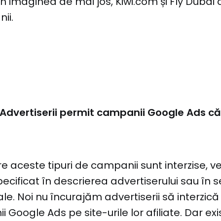
n imaginea de mai jos, Kiwi.com și Fly Dubai
ii.
 Advertiserii permit campanii Google Ads căt
re aceste tipuri de campanii sunt interzise, v
pecificat în descrierea advertiserului sau în 
ale. Noi nu încurajăm advertiserii să interzică a
 Google Ads pe site-urile lor afiliate. Dar ex