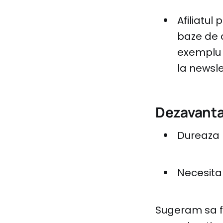
Afiliatul
baze de d
exemplu v
la newsle
Dezavanta
Dureaza 
Necesita
Sugeram sa fo