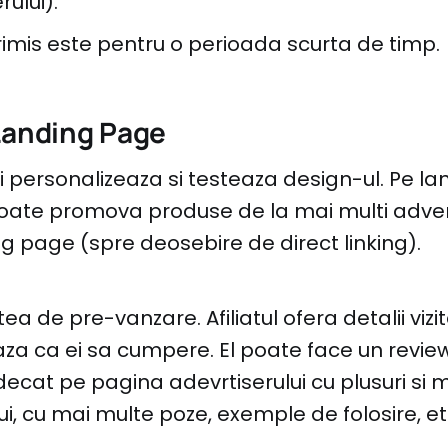
rului).
trimis este pentru o perioada scurta de timp.
Landing Page
 isi personalizeaza si testeaza design-ul. Pe l
 poate promova produse de la mai multi adver
g page (spre deosebire de direct linking).
tea de pre-vanzare. Afiliatul ofera detalii vizi
za ca ei sa cumpere. El poate face un revie
decat pe pagina adevrtiserului cu plusuri si m
i, cu mai multe poze, exemple de folosire, et