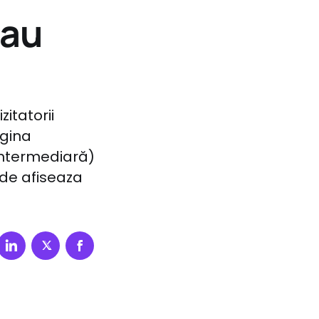
sau
zitatorii
agina
intermediară)
nde afiseaza