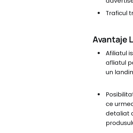
advertise
Traficul 
Avantaje 
Afiliatul
afliatul
un landin
Posibilita
ce urmea
detaliat 
produsulu