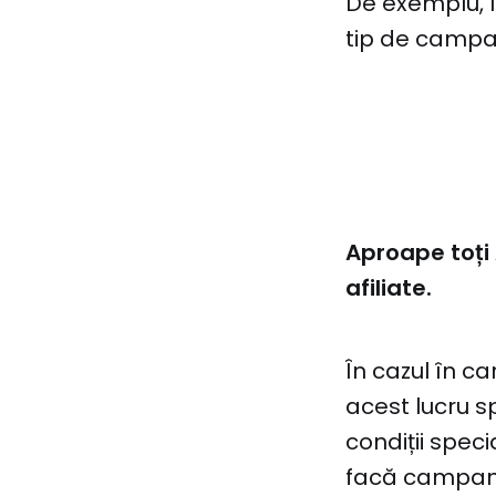
De exemplu, î
tip de campan
Aproape
toți
afiliate.
În cazul în ca
acest lucru s
condiții speci
facă campanii