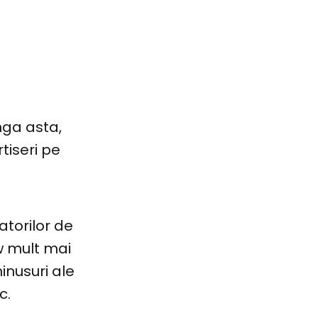
anga asta,
tiseri pe
tatorilor de
w mult mai
inusuri ale
c.