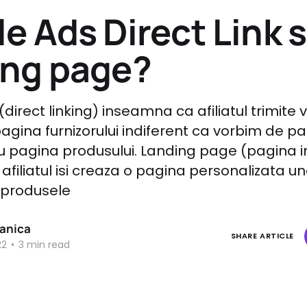
e Ads Direct Link 
ing page?
(direct linking) inseamna ca afiliatul trimite vi
pagina furnizorului indiferent ca vorbim de p
au pagina produsului. Landing page (pagina 
filiatul isi creaza o pagina personalizata u
 produsele
tanica
SHARE ARTICLE
22
•
3 min read