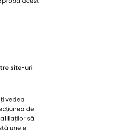
 aprobă acest
re site-uri
eți vedea
secțiunea de
filiaților să
istă unele