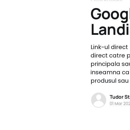
Googl
Land
Link-ul direct 
direct catre 
principala s
inseamna ca a
produsul sau
Tudor S
01 Mar 20