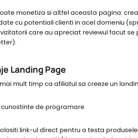
 poate monetiza si altfel aceasta pagina: cre
ate cu potentiali clienti in acel domeniu (sp
izitatorii care au apreciat reviewul facut s
tter).
je Landing Page
mai mult timp ca afiliatul sa creeze un land
 cunostinte de programare
lositi link-ul direct pentru a testa produse