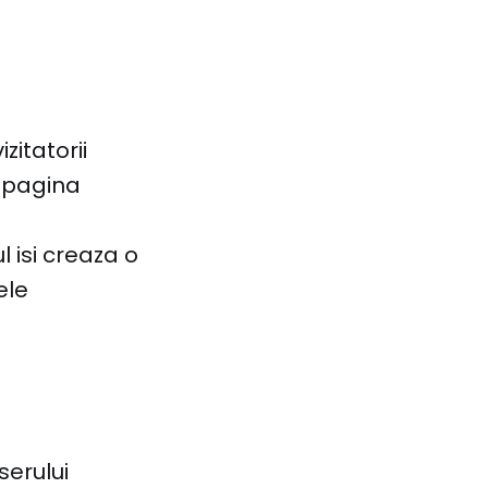
zitatorii
e pagina
 isi creaza o
ele
serului