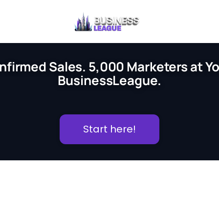
nfirmed Sales. 5,000 Marketers at You
BusinessLeague.
Start here!