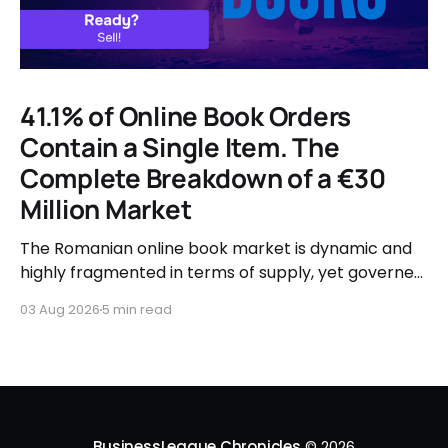
41.1% of Online Book Orders
Contain a Single Item. The
Complete Breakdown of a €30
Million Market
The Romanian online book market is dynamic and
highly fragmented in terms of supply, yet governed
by very clear consumer patterns when it comes to
03 Aug 2026
5 min read
user behavior.
BusinessLeague Chronicles
© 2026