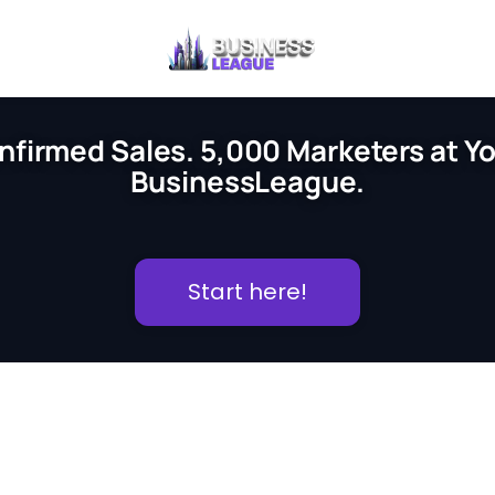
nfirmed Sales. 5,000 Marketers at You
BusinessLeague.
Start here!