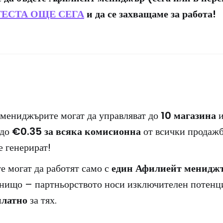
ТЕСТА ОЩЕ СЕГА
и да се захващаме за работа!
мениджърите могат да управляват до
10 магазина
и
 до
€0.35 за всяка комисионна
от всички продажб
е генерират!
е могат да работят само с
един Афилиейт менидж
 нищо – партньорството носи изключителен потенци
платно
за тях.