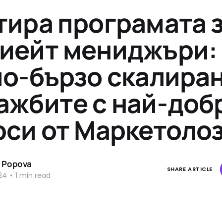
тира програмата 
иейт мениджъри: 
по-бързо скалиран
ажбите с най-доб
рси от Маркетолоз
 Popova
SHARE ARTICLE
24
•
1 min read