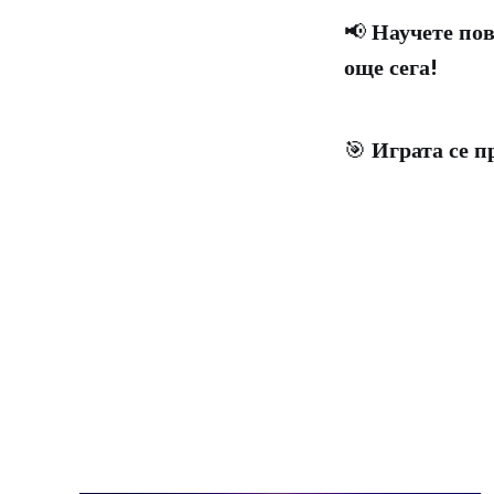
📢
Научете пов
още сега!
🎯
Играта се п