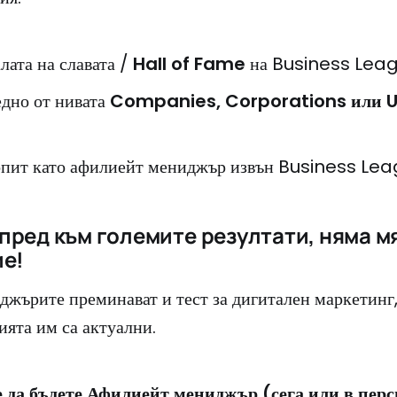
алата на славата /
Hall of Fame
на Business Leag
едно от нивата
Companies, Corporations или U
опит като афилиейт мениджър извън Business Lea
пред към големите резултати, няма м
е!
жърите преминават и тест за дигитален маркетинг, 
ията им са актуални.
 да бъдете Афилиейт мениджър (сега или в перс