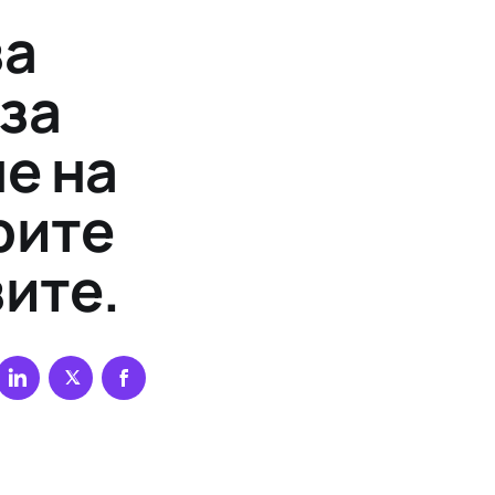
за
за
е на
рите
ите.