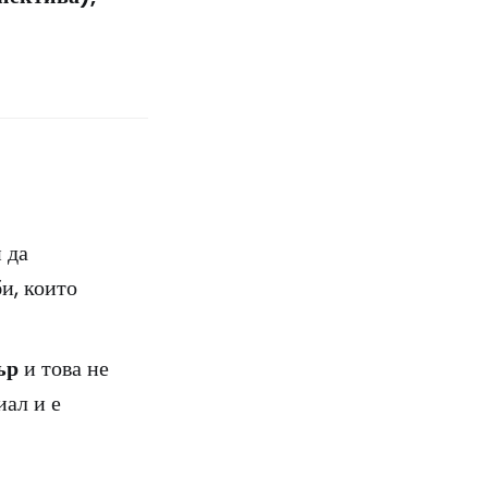
 да
и, които
ър
и това не
ал и е