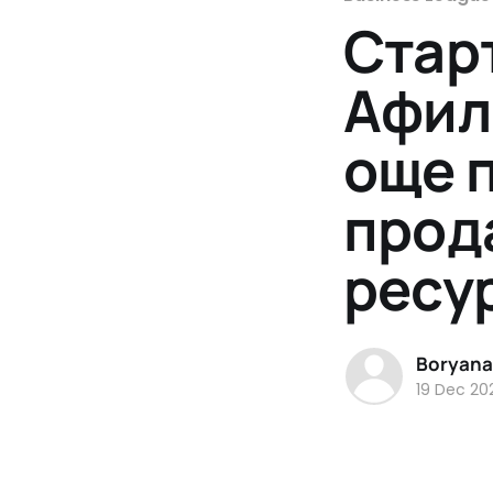
Стар
Афил
още 
прод
ресу
Boryana
19 Dec 20