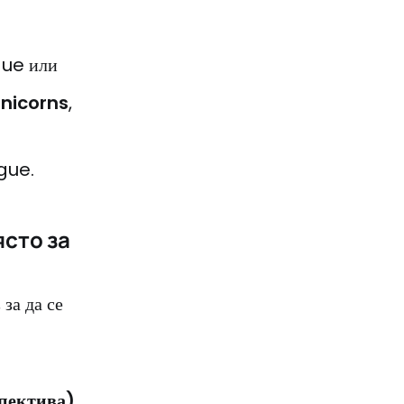
ue или
nicorns
,
gue.
ясто за
за да се
пектива),