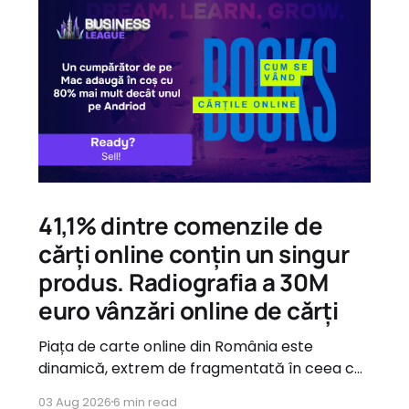
41,1% dintre comenzile de
cărți online conțin un singur
produs. Radiografia a 30M
euro vânzări online de cărți
Piața de carte online din România este
dinamică, extrem de fragmentată în ceea ce
privește oferta, dar guvernată de tipare de
03 Aug 2026
6 min read