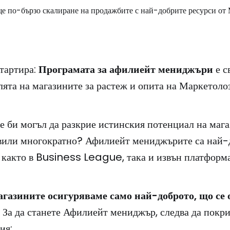
стартира:
Програмата за афилиейт мениджъри
е с
лята на магазините за растеж и опита на Маркетоло
е би могъл да разкрие истинския потенциал на мага
авили многократно? Афилиейт мениджърите са най-
както в Business League, така и извън платформа
агазините осигуряваме само най-доброто, що се 
За да станете Афилиейт мениджър, следва да покри
ия: