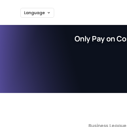
Language
Only Pay on Co
Business League