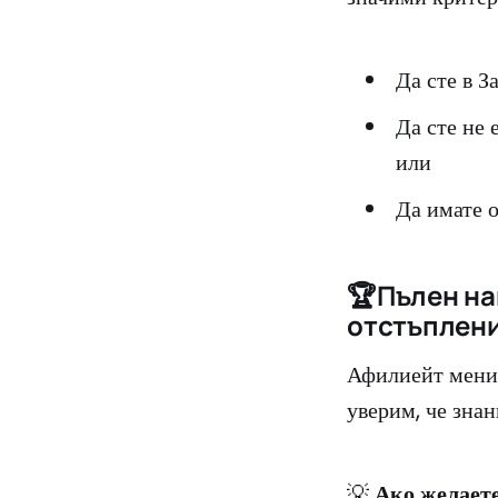
Да сте в З
Да сте не 
или
Да имате 
🏆Пълен на
отстъплени
Афилиейт менид
уверим, че знан
💡
Ако желаете