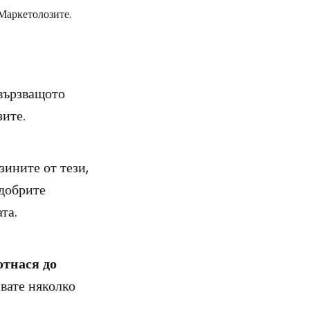
вързващото
зите.
зините от тези,
добрите
та.
отнася до
вате няколко