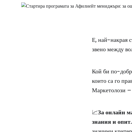
Е, най-накрая 
звено между во
Кой би по-добр
които са го пр
Маркетолози – 
📈
За онлайн м
знания и опит.
значими критер