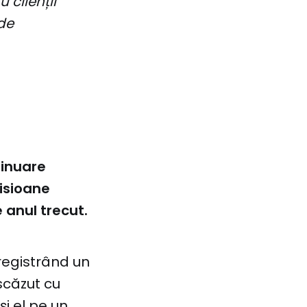
 clienții
 de
tinuare
misioane
 anul trecut.
nregistrând un
scăzut cu
și el pe un