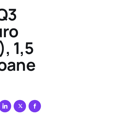
 Q3
uro
, 1,5
ioane