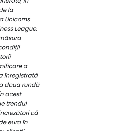
nerate, în
 de la
la Unicorns
siness League,
 măsura
condiții
orii
ificare a
 înregistrată
n a doua rundă
În acest
ue trendul
încrezători că
de euro în