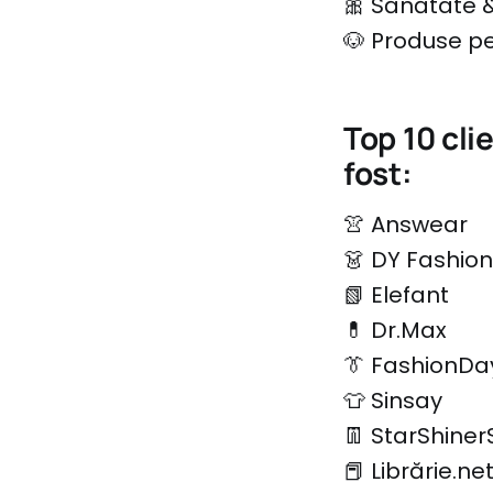
🎀 Sănătate &
🐶 Produse p
Top 10 cli
fost:
👚 Answear
👗 DY Fashion
📗 Elefant
💊 Dr.Max
👔 FashionDa
👕 Sinsay
👖 StarShiner
📕 Librărie.ne