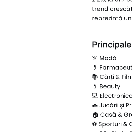
trend crescăt
reprezintă un
Principale
👚 Modă
💊 Farmaceut
📚 Cărți & Fi
💄 Beauty
💻 Electronic
🚗 Jucării și 
🏠 Casă & Gr
⚽️ Sporturi &