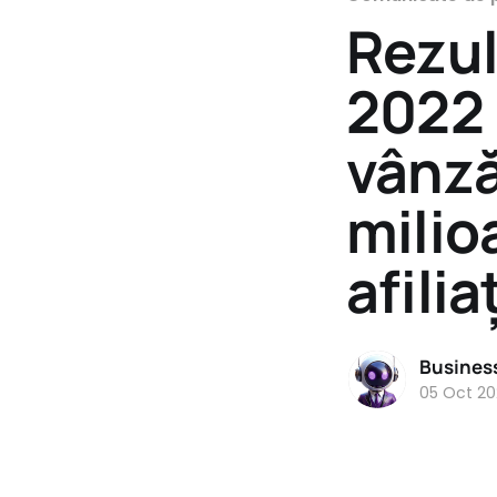
Rezul
2022 
vânză
milio
afili
Busines
05 Oct 20