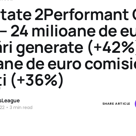
tate 2Performant
– 24 milioane de e
ri generate (+42%)
ane de euro comis
ați (+36%)
sLeague
SHARE ARTICLE
22
•
3 min read