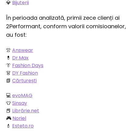
💎
Bijuterii
În perioada analizată, primii zece clienți ai
2Performant, conform valorii comisioanelor,
au fost:
👚
Answear
💊
Dr.Max
👔
Fashion Days
👗
DY Fashion
📗
Cărturești
💻
evoMAG
👕
Sinsay
📕
Librărie.net
🎮
Noriel
💄
Esteto.ro