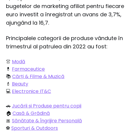
bugetelor de marketing afiliat pentru fiecare
euro investit a înregistrat un avans de 3,7%,
ajungând la 16,7.
Principalele categorii de produse vândute în
trimestrul al patrulea din 2022 au fost:
👚
Modă
💊
Farmaceutice
📚
Cărți & Filme & Muzică
💄
Beauty
💻
Electronice IT&C
🚗
Jucării și Produse pentru copii
🏠
Casă & Grădină
🎀
Sănătate & Îngrijire Personală
⚽️
Sporturi & Outdoors