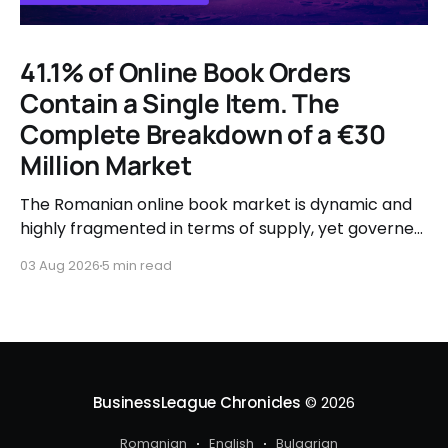
41.1% of Online Book Orders
Contain a Single Item. The
Complete Breakdown of a €30
Million Market
The Romanian online book market is dynamic and
highly fragmented in terms of supply, yet governed
by very clear consumer patterns when it comes to
03 Aug 2026
5 min read
user behavior.
BusinessLeague Chronicles
© 2026
Romanian
English
Bulgarian