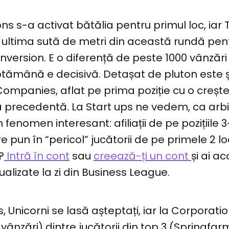
s s-a activat bătălia pentru primul loc, iar T
ultima sută de metri din această rundă pent
nversion. E o diferență de peste 1000 vânzări 
tămână e decisivă. Detașat de pluton este 
ompanies, aflat pe prima poziție cu o creșt
 precedentă. La Start ups ne vedem, ca arbit
enomen interesant: afiliații de pe pozițiile 3
pun în “pericol” jucătorii de pe primele 2 loc
?
Intră în cont
sau
creează-ți un cont
și ai ac
ualizate la zi din Business League.
, Unicorni se lasă așteptați, iar la Corporati
vânzări) dintre jucătorii din top 3 (Springfa