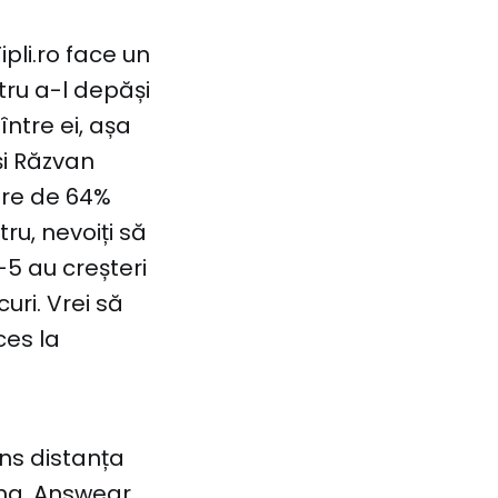
ipli.ro face un
ru a-l depăși
între ei, așa
și Răzvan
ere de 64%
ru, nevoiți să
-5 au creșteri
uri. Vrei să
ces la
ons distanța
rma, Answear