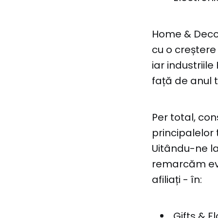
Home & Deco 
cu o creștere
iar industriil
față de anul t
Per total, c
principalelor 
Uitându-ne la
remarcăm evol
afiliați - în:
Gifts & F