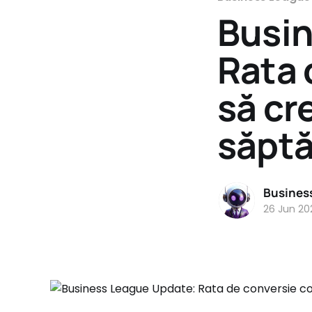
Busin
Rata 
să cr
săptă
Busines
26 Jun 20