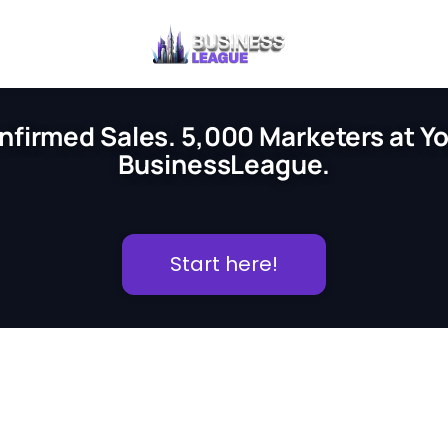
nfirmed Sales. 5,000 Marketers at You
BusinessLeague.
Start here!