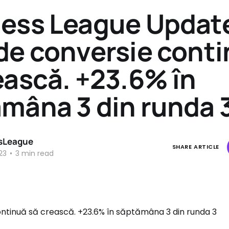
ess League Updat
de conversie cont
ească. +23.6% în
mâna 3 din runda 
sLeague
SHARE ARTICLE
23
•
3 min read