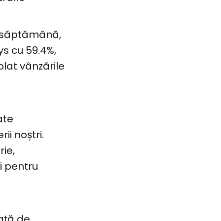
ă săptămână,
ys cu 59.4%,
blat vânzările
ate
ii noștri.
rie,
i pentru
față de