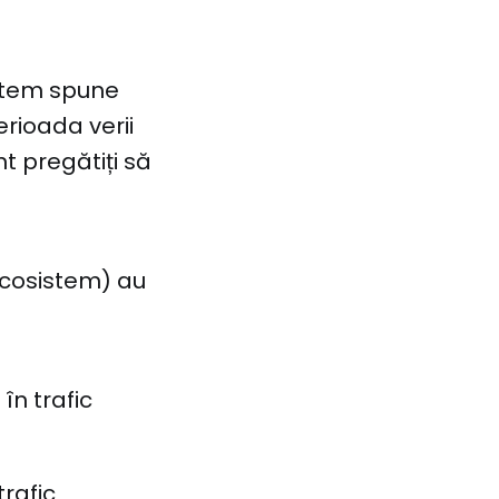
utem spune
erioada verii
nt pregătiți să
 ecosistem) au
în trafic
trafic