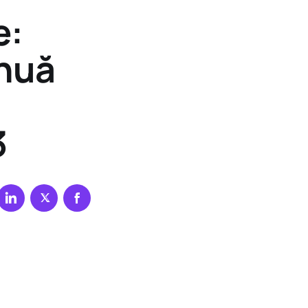
e:
inuă
3