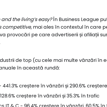
nd the living’s easy?
În Business League p
is competitive
, mai ales în contextul în care p
a provocări pe care advertiserii și afiliații su
.
industrii de top (cu cele mai multe vânzări în
 anuale în această rundă:
441.3% creștere în vânzări și 290.6% creștere 
128.6% creștere în vânzări și 35.3% în trafic
cs IT & C - 96.4% creștere în vânzări, 60.5% în 