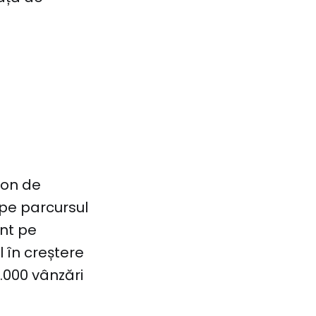
zon de
 pe parcursul
unt pe
l în creștere
.000 vânzări