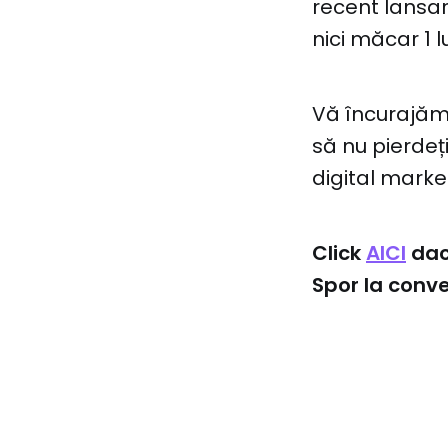
recent lansar
nici măcar 1 
Vă încurajăm 
să nu pierdeț
digital mark
Click
AICI
dacă
Spor la conve