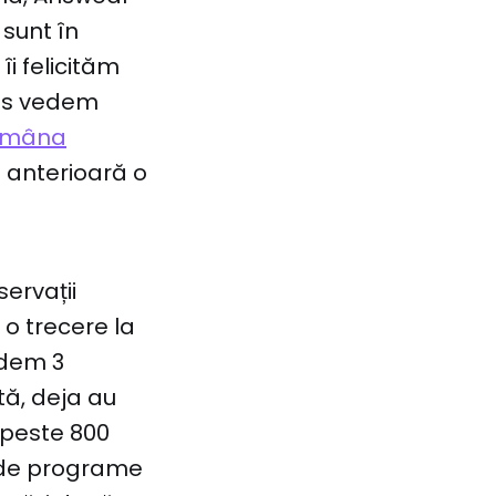
 sunt în
i felicităm
ies vedem
ămâna
 anterioară o
ervații
 o trecere la
edem 3
tă, deja au
(peste 800
 de programe