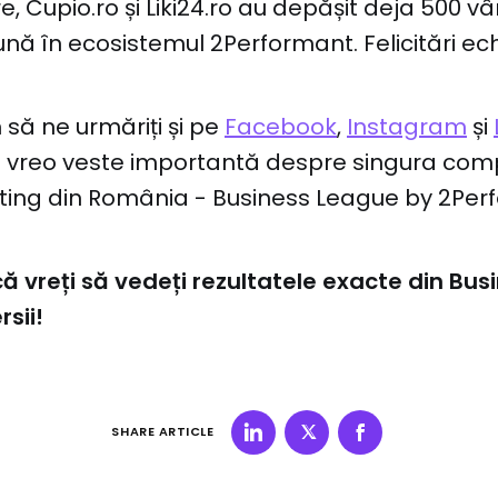
e, Cupio.ro și Liki24.ro au depășit deja 500 v
lună în ecosistemul 2Performant. Felicitări ech
să ne urmăriți și pe
Facebook
,
Instagram
și
i vreo veste importantă despre singura comp
eting din România - Business League by 2Per
 vreți să vedeți rezultatele exacte din Bus
rsii!
SHARE ARTICLE