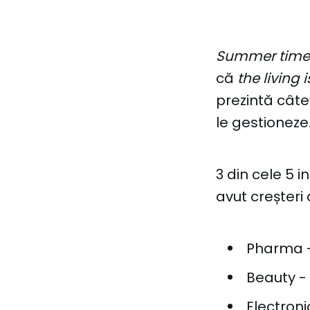
Summer time a
că
the living 
prezintă câtev
le gestioneze
3 din cele 5 
avut creșteri
Pharma - 
Beauty - 
Electroni