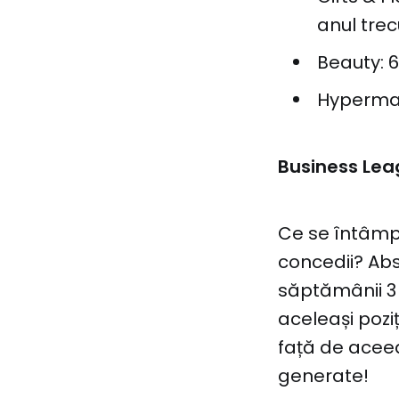
anul trec
Beauty: 6
Hypermar
Business Lea
Ce se întâmp
concedii? Abs
săptămânii 3 d
aceleași pozi
față de aceea
generate!