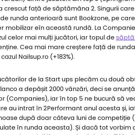
a crescut față de săptămâna 2. Singurii care
 de runda anterioară sunt Bookzone, pe care î
er mobilizar eîn această rundă. La Compan
zul celor mai mulți jucători, iar topul de
săpt
nține. Cea mai mare creștere față de runda
 cazul Nailsup.ro (+183%).
jucătorilor de la Start ups plecăm cu două obs
lanco a depășit 2000 vânzări, deci se anunță
or (Companies), iar în top 5 ne bucură să v
re au intrat în 2Performant anul acesta și, ia
umoase după doar câteva luni de competiție 
late în runda aceasta). Și dacă tot vorbim