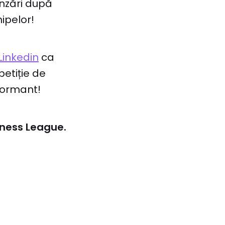
ânzări după
ipelor!
Linkedin
ca
etiție de
formant!
iness League.