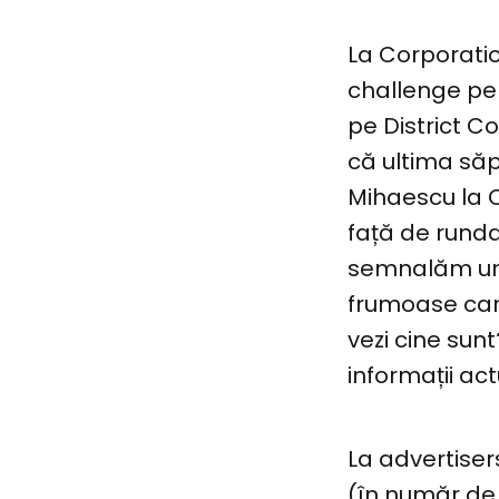
La Corporation
challenge pe 
pe District Co
că ultima săp
Mihaescu la C
față de runda
semnalăm un f
frumoase care 
vezi cine sunt
informații act
La advertisers
(în număr de 