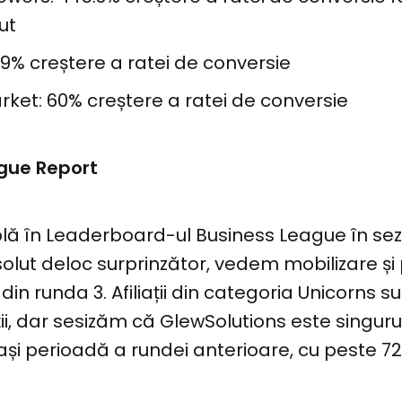
ut
9% creștere a ratei de conversie
ket: 60% creștere a ratei de conversie
gue Report
lă în Leaderboard-ul Business League în se
olut deloc surprinzător, vedem mobilizare și
in runda 3. Afiliații din categoria Unicorns s
ții, dar sesizăm că GlewSolutions este singuru
și perioadă a rundei anterioare, cu peste 72