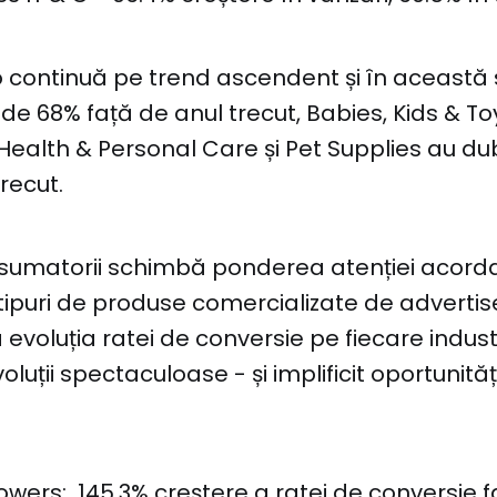
continuă pe trend ascendent și în aceast
 de 68% față de anul trecut, Babies, Kids & To
e Health & Personal Care și Pet Supplies au du
recut.
onsumatorii schimbă ponderea atenției acord
tipuri de produse comercializate de advertiser
 evoluția ratei de conversie pe fiecare indust
uții spectaculoase - și implificit oportunităț
lowers: 145.3% creștere a ratei de conversie 