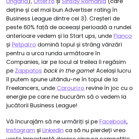
Ungaria
),
Otter.ro
și
Sinsay România
(care
deține și cel mai bun Advertiser rating în
Business League dintre cei 3). Creșteri de
peste 60% față de aceeași perioadă a rundei
anterioare vedem și la Start ups, unde
Flanco
și
Petpal.ro
domină topul și strâng vânzări
pentru a urca runda următoare în
Companies, iar pe locul al treilea îi regăsim
pe
Zappatos
back in the game
! Același lucru
îl putem spune uitându-ne în topul de la
Freelancers, unde
Carouri.ro
revine în joc cu o
energie pe care ne bucurăm să o vedem la
jucătorii Business League!
Vă încurajăm să ne urmăriți și pe
Facebook
,
Instagram
și
Linkedin
ca să nu pierdeți vreo
veste importantă despre singura competiție