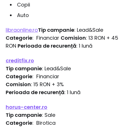
Copii
Auto
libraonline.ro
Tip campanie
: Lead&Sale
Categorie
: Financiar
Comision
: 13 RON + 45
RON
Perioada de recurență
: 1 lună
creditfix.ro
Tip campanie
: Lead&Sale
Categorie
: Financiar
Comision
: 15 RON + 3%
Perioada de recurență
: 1 lună
horus-center.ro
Tip campanie
: Sale
Categorie
: Birotica