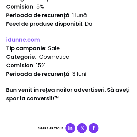
Comision
: 5%
Perioada de recurență
: 1 lună
Feed de produse disponibil
: Da
idunne.com
Tip campanie
: Sale
Categorie
: Cosmetice
Comision
: 15%
Perioada de recurență
: 3 luni
Bun venit în rețea noilor advertiseri. Să aveți
spor la conversii!
™
SHARE ARTICLE