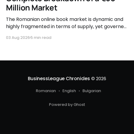
Million Market
The Romanian online book market is dynamic and
highly fragmented in terms of supply, yet governed
by very clear consumer patterns when it comes to
03 Aug 2026
5 min read
user behavior.
BusinessLeague Chronicles
© 2026
Romanian
English
Bulgarian
Powered by Ghost