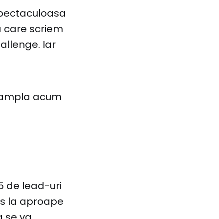
spectaculoasa
a care scriem
allenge. Iar
intampla acum
5 de lead-uri
uns la aproape
a se va