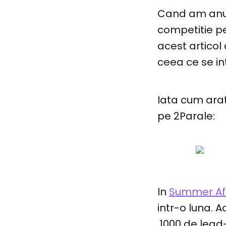
Cand am anun
competitie pe
acest articol
ceea ce se i
Iata cum arat
pe 2Parale:
In
Summer Aff
intr-o luna. A
.1000 de lea