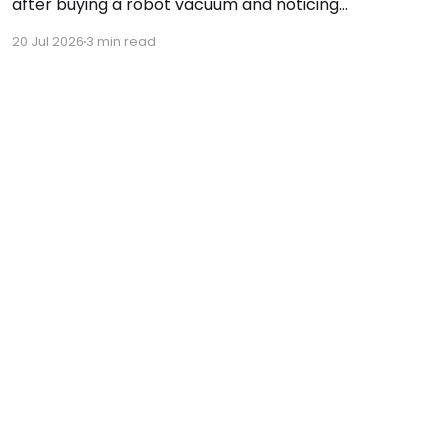
after buying a robot vacuum and noticing
there were very few accessory options
20 Jul 2026
3 min read
available. That's when we asked ourselves if
we couldn't sell them ourselves. So we started
searching, testing, and improving vacuum
accessories. Our journey has been
Powered by Ghost