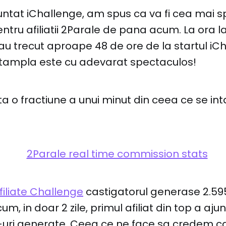
tat iChallenge, am spus ca va fi cea mai 
ntru afiliatii 2Parale de pana acum. La ora l
 au trecut aproape 48 de ore de la startul iCh
ntampla este cu adevarat spectaculos!
a o fractiune a unui minut din ceea ce se 
iliate Challenge
castigatorul generase 2.59
cum, in doar 2 zile, primul afiliat din top a aj
d-uri generate. Ceea ce ne face sa credem c