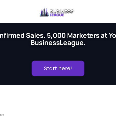
nfirmed Sales. 5,000 Marketers at You
BusinessLeague.
Start here!
ge