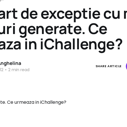
art de exceptie cu 
uri generate. Ce
za in iChallenge?
Anghelina
SHARE ARTICLE
12
•
2 min read