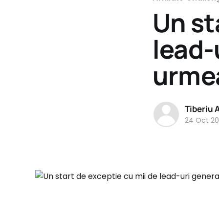
Un st
lead-
urmea
Tiberiu 
24 Oct 20