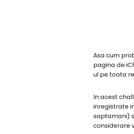
Asa cum proba
pagina de iC
ul pe toata 
In acest chall
inregistrate i
saptamani) si
considerare v