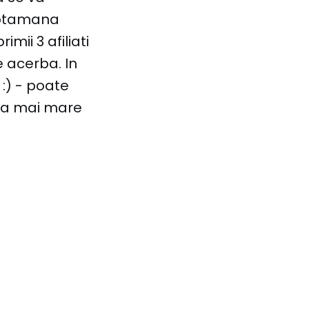
saptamana
mii 3 afiliati
e acerba. In
 :) - poate
cea mai mare