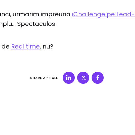
unci, urmarim impreuna
iChallenge pe Lead-
mplu... Spectaculos!
t de
Real time
, nu?
SHARE ARTICLE