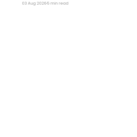
03 Aug 2026
5 min read
when it comes to user behavior.
BusinessLeague Chronicles
© 2026