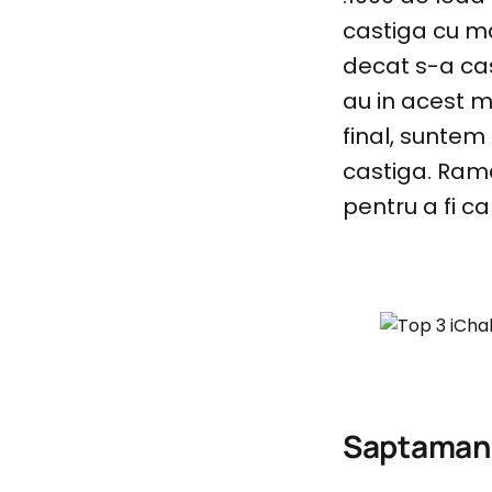
castiga cu m
decat s-a cast
au in acest m
final, suntem 
castiga. Ram
pentru a fi c
Saptamana 