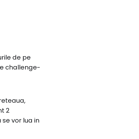
urile de pe
de challenge-
 reteaua,
nt 2
se vor lua in