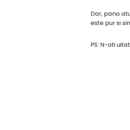
Dar, pana at
este pur si si
PS: N-ati uita