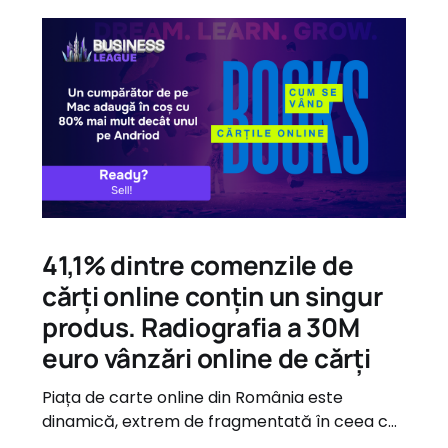
41,1% dintre comenzile de
cărți online conțin un singur
produs. Radiografia a 30M
euro vânzări online de cărți
Piața de carte online din România este
dinamică, extrem de fragmentată în ceea ce
privește oferta, dar guvernată de tipare de