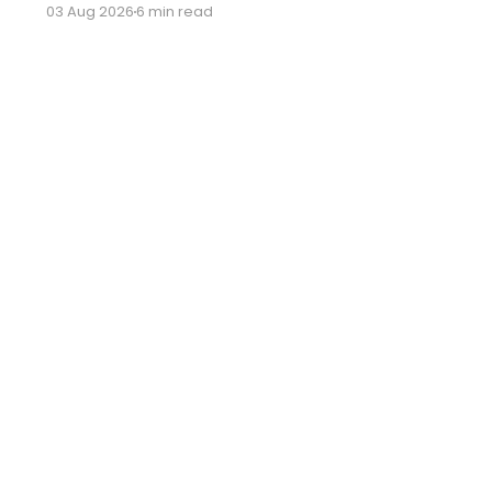
03 Aug 2026
6 min read
consum foarte clare atunci când vine vorba
de comportamentul utilizatorilor.
Romanian
English
Bulgarian