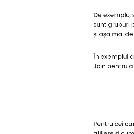
De exemplu, s
sunt grupuri 
și așa mai de
În exemplul 
Join pentru a
Pentru cei car
afiliere și cu