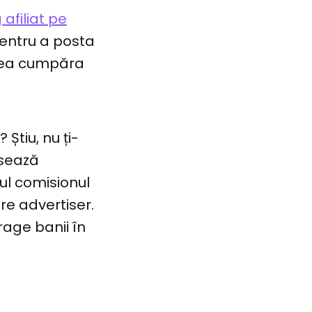
afiliat pe
pentru a posta
putea cumpăra
Știu, nu ți-
esează
ul comisionul
re advertiser.
rage banii în