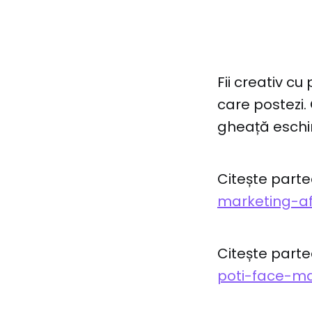
Fii creativ cu
care postezi.
gheață eschim
Citește parte
marketing-af
Citește parte
poti-face-mar