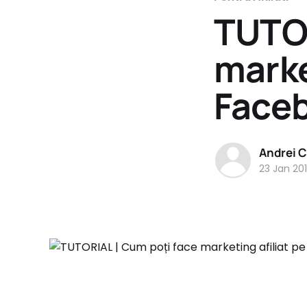
TUTOR
marke
Faceb
Andrei 
23 Jan 20