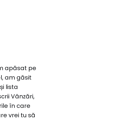
am apăsat pe
l, am găsit
i lista
crii Vânzări,
ile în care
re vrei tu să