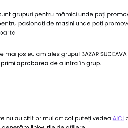
unt grupuri pentru mămici unde poți promova
pentru pasionați de mașini unde poți promov
parte.
de mai jos eu am ales grupul BAZAR SUCEAVA
 primi aprobarea de a intra în grup.
e nu au citit primul articol puteți vedea
AICI
p
m generăm link-urile de afiliere.