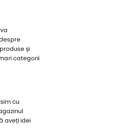
ova
t despre
 produse și
 mari categorii
ăsim cu
agazinul
 aveți idei