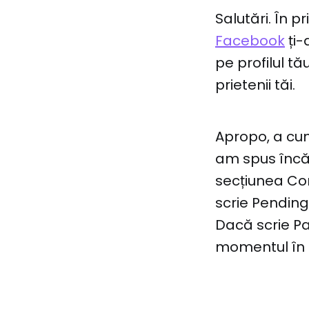
Salutări. În p
Facebook
ți-
pe profilul t
prietenii tăi.
Apropo, a cump
am spus încă 
secțiunea Co
scrie Pending
Dacă scrie Pa
momentul în c