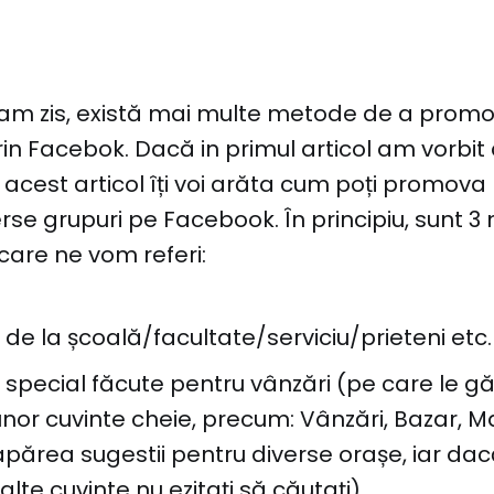
am zis, există mai multe metode de a prom
prin Facebok. Dacă in primul articol am vorbi
în acest articol îți voi arăta cum poți promova
verse grupuri pe Facebook. În principiu, sunt 3
 care ne vom referi:
 de la școală/facultate/serviciu/prieteni etc.
 special făcute pentru vânzări (pe care le g
unor cuvinte cheie, precum: Vânzări, Bazar, M
 apărea sugestii pentru diverse orașe, iar dacă
 alte cuvinte nu ezitați să căutați)