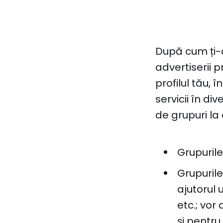
După cum ți-
advertiserii 
profilul tău, 
servicii în di
de grupuri la
Grupurile
Grupurile
ajutorul 
etc.; vor
și pentru