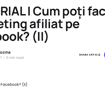
IAL | Cum poți fa
ting afiliat pe
ook? (II)
Cozma
SHARE ARTICLE
17
•
3 min read