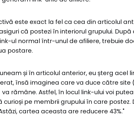
ivă este exact la fel ca cea din articolul ant
asiguri că postezi în interiorul grupului. După 
nk-ul normal într-unul de afiliere, trebuie doa
oua postare.
eam și în articolul anterior, eu șterg acel l
erat, însă imaginea care va duce către site (
va rămâne. Astfel, în locul link-ului voi pute
că curioși pe membrii grupului în care postez
"Astăzi, cartea aceasta are reducere 43%."