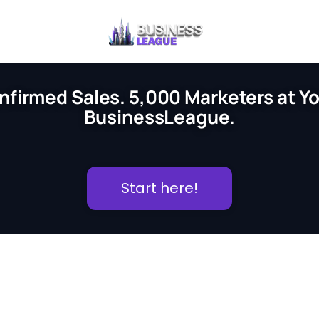
nfirmed Sales. 5,000 Marketers at You
BusinessLeague.
Start here!