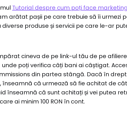
rimul
Tutorial despre cum poți face marketing 
am arătat pașii pe care trebuie să îi urmezi 
ău diverse produse și servicii pe care le-ar 
ărat cineva de pe link-ul tău de pe afiliere? 
unde poți verifica câți bani ai câștigat. Acc
mmissions din partea stângă. Dacă în drept
, înseamnă că urmează să fie achitat de căt
id înseamnă că sunt achitați și vei putea ret
are ai minim 100 RON în cont.