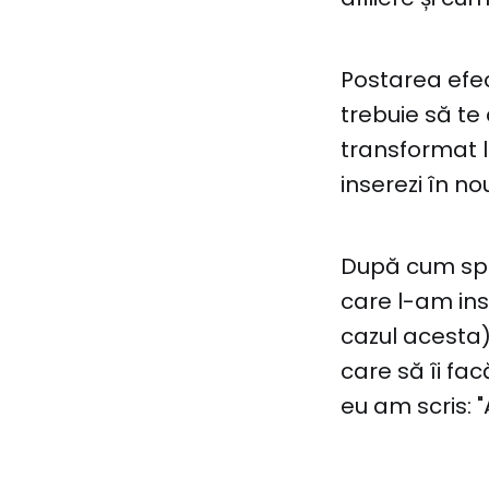
Postarea efect
trebuie să te 
transformat li
inserezi în n
După cum spun
care l-am ins
cazul acesta) 
care să îi fa
eu am scris: 