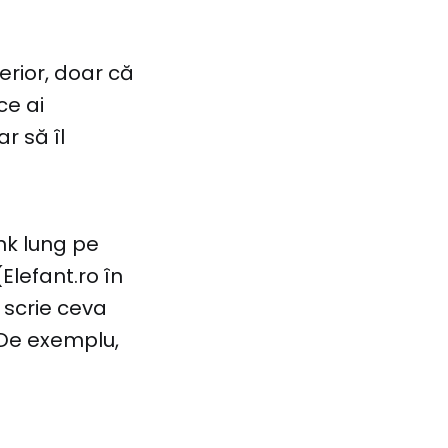
erior, doar că
ce ai
r să îl
ink lung pe
Elefant.ro în
a scrie ceva
. De exemplu,