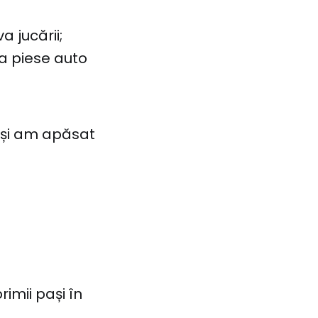
 jucării;
a piese auto
 și am apăsat
rimii pași în