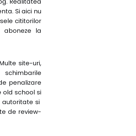
og. Realitatea
ta. Si aici nu
le cititorilor
se aboneze la
ulte site-uri,
 schimbarile
e penalizare
e old school si
 autoritate si
ite de review-