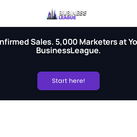
nfirmed Sales. 5,000 Marketers at You
BusinessLeague.
Start here!