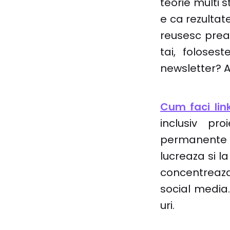
teorie multi 
e ca rezultat
reusesc prea 
tai, foloses
newsletter? A
Cum faci link
inclusiv pr
permanente 
lucreaza si la
concentreaza-
social media.
uri.