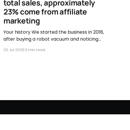
total sales, approximately
23% come from affiliate
marketing
Your history We started the business in 2018,
after buying a robot vacuum and noticing
there were very few accessory options
20 Jul 2026
3 min read
available. That's when we asked ourselves if
we couldn't sell them ourselves. So we started
searching, testing, and improving vacuum
accessories. Our journey has been
Powered by Ghost