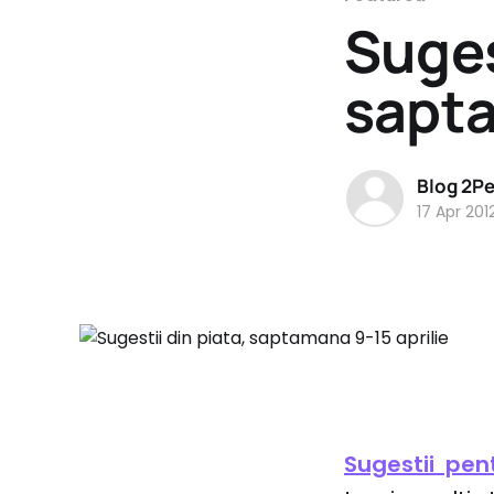
Suges
sapta
Blog 2P
17 Apr 201
Sugestii pen