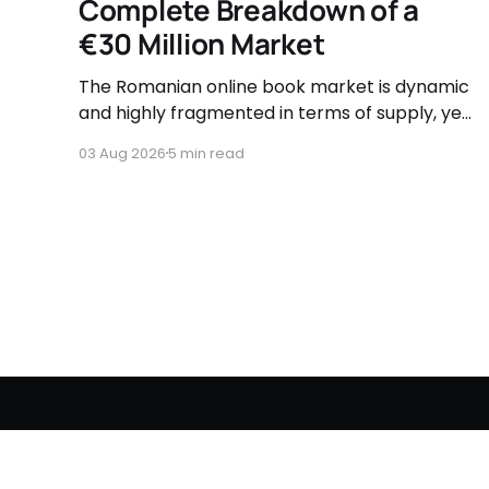
Complete Breakdown of a
€30 Million Market
The Romanian online book market is dynamic
and highly fragmented in terms of supply, yet
governed by very clear consumer patterns
03 Aug 2026
5 min read
when it comes to user behavior.
BusinessLeague Chronicles
© 2026