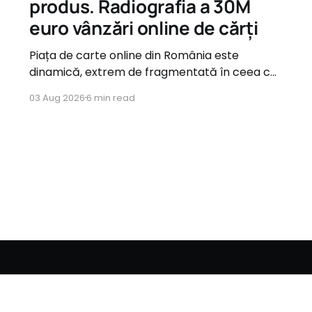
produs. Radiografia a 30M
euro vânzări online de cărți
Piața de carte online din România este
dinamică, extrem de fragmentată în ceea ce
privește oferta, dar guvernată de tipare de
03 Aug 2026
6 min read
consum foarte clare atunci când vine vorba
de comportamentul utilizatorilor.
Romanian
English
Bulgarian