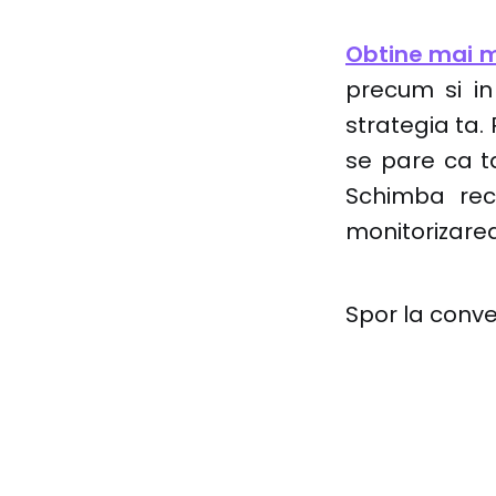
Obtine mai m
precum si i
strategia ta
se pare ca t
Schimba rec
monitorizarea
Spor la conver