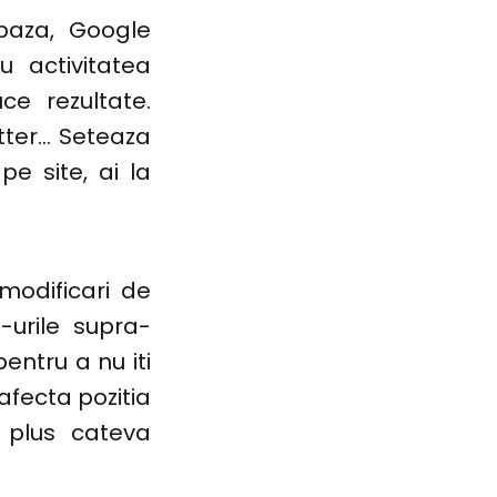
baza, Google
u activitatea
uce rezultate.
etter… Seteaza
e site, ai la
modificari de
-urile supra-
pentru a nu iti
 afecta pozitia
, plus cateva