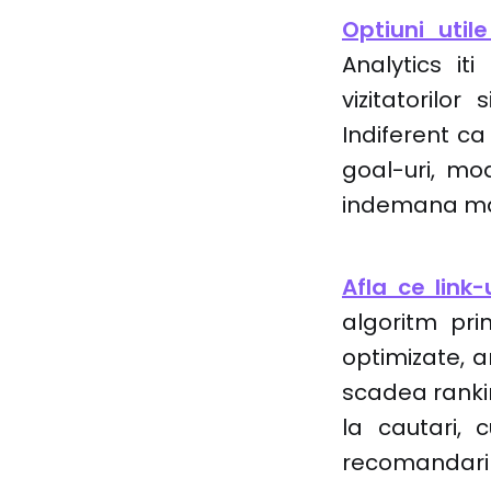
Optiuni utile
Analytics it
vizitatorilor
Indiferent ca
goal-uri, mo
indemana mai 
Afla ce link-
algoritm pri
optimizate, ar
scadea ranking
la cautari, 
recomandari 