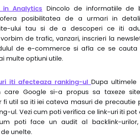
 in Analytics
Dincolo de informatiile de 
i ofera posibilitatea de a urmari in detali
 site-ului tau si de a descoperi ce iti ad
 vorbim de trafic, vanzari, inscrieri la newsl
dulul de e-commerce si afla ce se cauta p
multe optiuni utile.
uri iti afecteaza ranking-ul
Dupa ultimele 
n care Google si-a propus sa taxeze site
 fi util sa iti iei cateva masuri de precautie 
-ul. Vezi cum poti verifica ce link-uri iti pot
cum poti face un audit al backlink-urilor
de unelte.