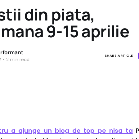
tii din piata,
mana 9-15 aprilie
erformant
SHARE ARTICLE
2
•
2 min read
tru a ajunge un blog de top pe nisa ta
P