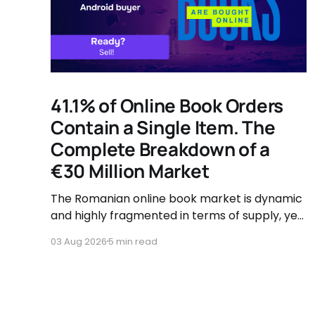
41.1% of Online Book Orders
Contain a Single Item. The
Complete Breakdown of a
€30 Million Market
The Romanian online book market is dynamic
and highly fragmented in terms of supply, yet
governed by very clear consumer patterns
03 Aug 2026
5 min read
when it comes to user behavior.