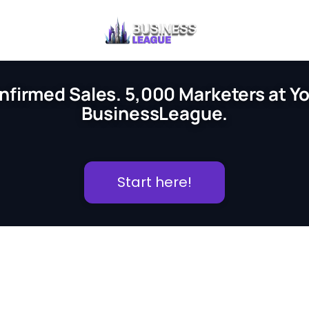
nfirmed Sales. 5,000 Marketers at You
BusinessLeague.
Start here!