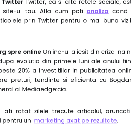
e Twitter
Twitter, ca si alte retele sociale, e
u site-ul tau. Afla cum poti
analiza
cand e
icolele prin Twitter pentru o mai buna vizib
rg spre online
Online-ul a iesit din criza ina
 dupa evolutia din primele luni ale anului fi
este 20% a investitiilor in publicitatea onlin
e preturi, tendinte si eficienta cu Bogdan
neral al Mediaedge:cia.
 ati ratat zilele trecute articolul, aruncat
ci pentru un
marketing axat pe rezultate
.