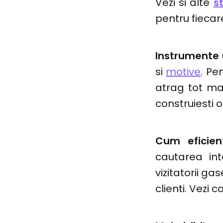
Vezi si alte
s
pentru fiecare
Instrumente 
si
motive
. Pe
atrag tot mai
construiesti o
Cum eficient
cautarea int
vizitatorii ga
clienti. Vezi 