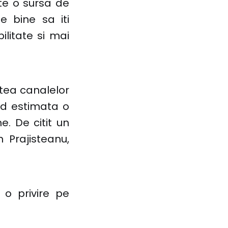
ste o sursa de
 bine sa iti
ilitate si mai
intea canalelor
ind estimata o
e. De citit un
 Prajisteanu,
i o privire pe