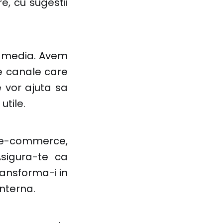
re, cu sugestii
l media. Avem
te canale care
 vor ajuta sa
utile.
e-commerce,
Asigura-te ca
transforma-i in
interna.