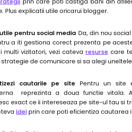
trategii
prin care poti castiga bani din afilie
. Plus explicatii utile oricarui blogger.
utile pentru social media
Da, din nou socia
ntru a iti gestiona corect prezenta pe aces
 multi vizitatori, vezi cateva
resurse
care te
 strategie de comunicare si sa alegi uneltele 
izezi cautarile pe site
Pentru un site 
erna reprezinta a doua functie vitala. 
sesc exact ce ii intereseaza pe site-ul tau si 
cateva
idei
prin care poti eficientiza cautarea 