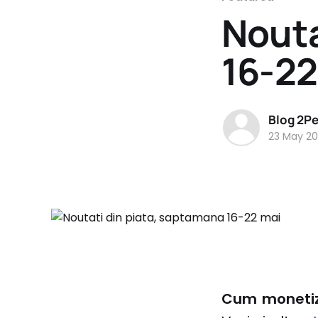
Nouta
16-22
Blog 2P
23 May 20
Cum monetize