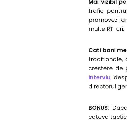
Mai vizibil p
trafic pentr
promovezi art
multe RT-uri.
Cati bani me
traditionale,
crestere de p
interviu
despr
directorul ge
BONUS
: Daca
cateva tacti