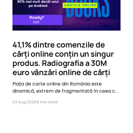
41,1% dintre comenzile de
cărți online conțin un singur
produs. Radiografia a 30M
euro vânzări online de cărți
Piața de carte online din România este
dinamică, extrem de fragmentată în ceea ce
privește oferta, dar guvernată de tipare de
03 Aug 2026
6 min read
consum foarte clare atunci când vine vorba
de comportamentul utilizatorilor.