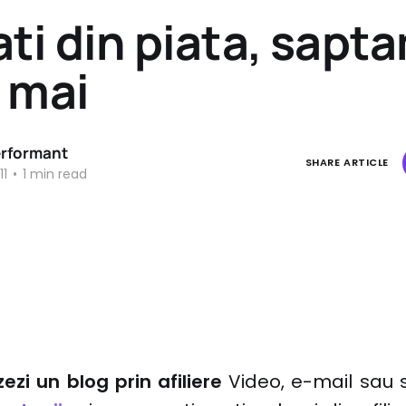
ti din piata, sapt
 mai
erformant
SHARE ARTICLE
11
•
1 min read
zi un blog prin afiliere
Video, e-mail sau 