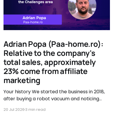
Adrian Popa (Paa-home.ro):
Relative to the company's
total sales, approximately
23% come from affiliate
marketing
Your history We started the business in 2018,
after buying a robot vacuum and noticing
there were very few accessory options
20 Jul 2026
3 min read
available. That's when we asked ourselves if
we couldn't sell them ourselves. So we started
searching, testing, and improving vacuum