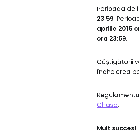
Perioada de î
23:59
. Perio
aprilie 2015 
ora 23:59
.
Căștigătorii 
încheierea p
Regulamentul 
Chase
.
Mult succes!