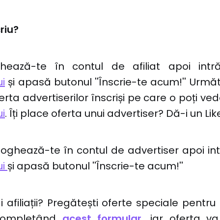
riu?
ează-te în contul de afiliat apoi in
i
și apasă butonul ''Înscrie-te acum!'' Urmă
ferta advertiserilor înscriși pe care o poți v
i
. Îți place oferta unui advertiser? Dă-i un Lik
loghează-te în contul de advertiser apoi in
ui
și apasă butonul ''Înscrie-te acum!''
i afiliații? Pregătești oferte speciale pentr
completând
acest formular
,
iar oferta va 