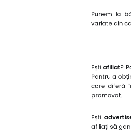
Punem la bă
variate din ca
Ești
afiliat
? P
Pentru a obţi
care diferă 
promovat.
Ești
advertis
afiliați să ge