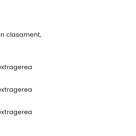
din clasament,
 extragerea
 extragerea
 extragerea