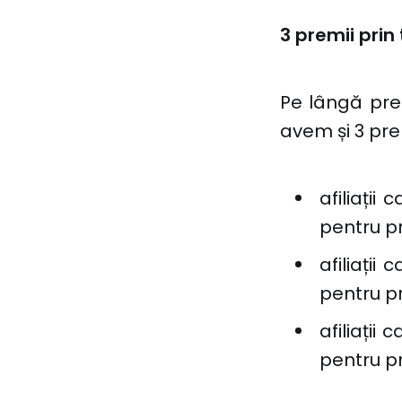
3 premii prin 
Pe lângă prem
avem și 3 prem
afiliați
pentru p
afiliați
pentru p
afiliați
pentru p