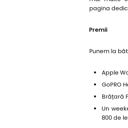
pagina dedic
Premii
Punem la băta
Apple Wa
GoPRO He
Brățară F
Un weeke
800 de le