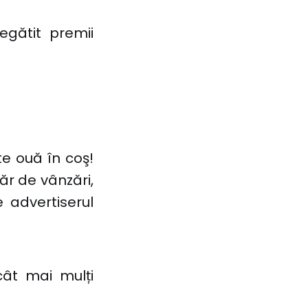
egătit premii
e ouă în coş!
ăr de vânzări,
 advertiserul
cât mai mulți