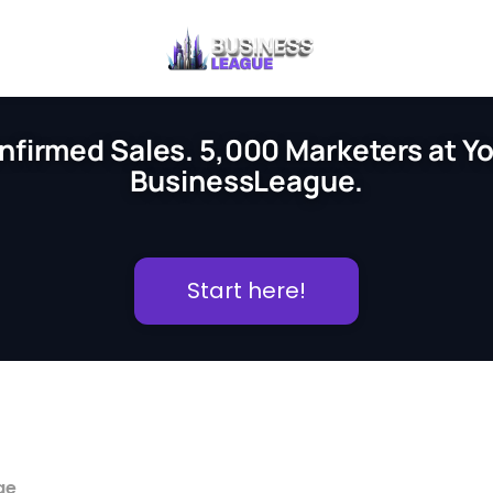
nfirmed Sales. 5,000 Marketers at You
BusinessLeague.
Start here!
ge