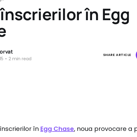
înscrierilor în Egg
e
orvat
SHARE ARTICLE
15
•
2 min read
nscrierilor în
Egg Chase
, noua provocare a p