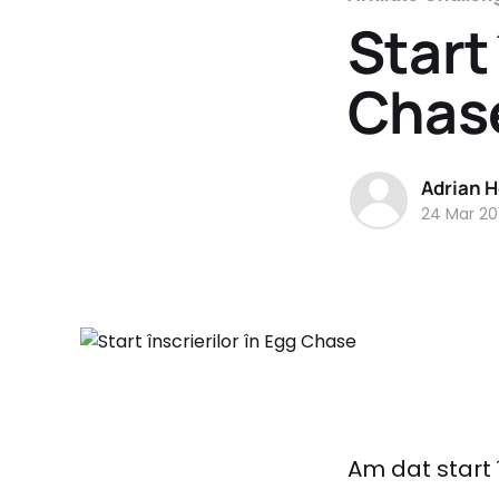
Start 
Chas
Adrian H
24 Mar 20
Am dat start î