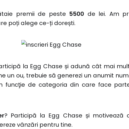
taie premii de peste
5500
de lei. Am pr
re poți alege ce-ți dorești.
articipă la Egg Chase și adună cât mai mult
ne un ou, trebuie să generezi un anumit num
în funcţie de categoria din care face parte
er
? Participă la Egg Chase și motivează 
nereze vânzări pentru tine.