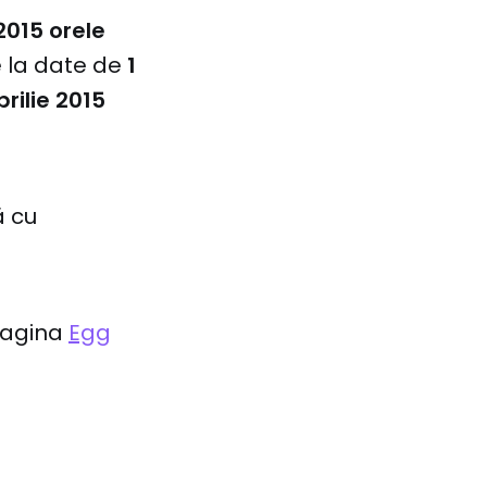
2015 orele
e la date de
1
prilie 2015
ă cu
 pagina
Egg