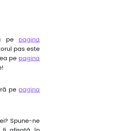
tră pe
pagina
torul pas este
edea pe
pagina
e!
tră pe
pagina
u ei? Spune-ne
fi afișată în