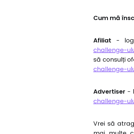
Cum mă însc
Afiliat
- logh
challenge-ulu
să consulți o
challenge-ulu
Advertiser
- 
challenge-ul
Vrei să atrag
mai multe 