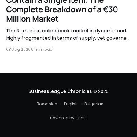
Complete Breakdown of a €30
Million Market
The Romanian online book market is dynamic and
highly fragmented in terms of supply, yet governed
by very clear consumer patterns when it comes to
03 Aug 2026
5 min read
user behavior.
BusinessLeague Chronicles
© 2026
Romanian
English
Bulgarian
Powered by Ghost