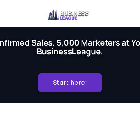
nfirmed Sales. 5,000 Marketers at You
BusinessLeague.
Start here!