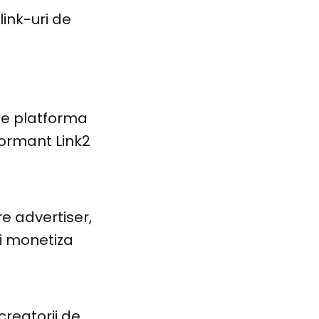
ink-uri de
 pe platforma
formant Link2
re advertiser,
ei monetiza
creatorii de