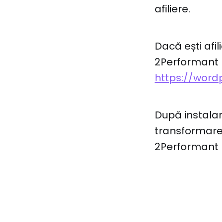
afiliere.
Dacă ești afil
2Performant Li
https://word
După instalar
transformarea 
2Performant L