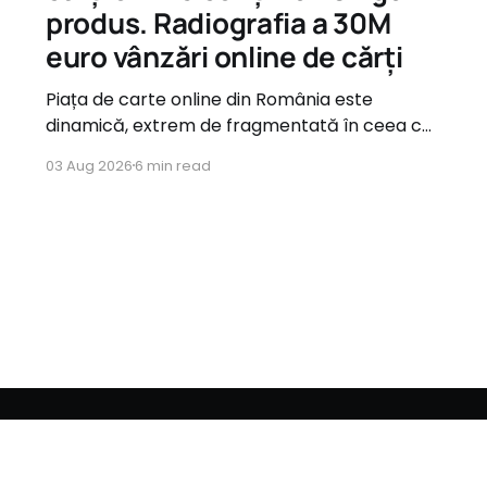
produs. Radiografia a 30M
euro vânzări online de cărți
Piața de carte online din România este
dinamică, extrem de fragmentată în ceea ce
privește oferta, dar guvernată de tipare de
03 Aug 2026
6 min read
consum foarte clare atunci când vine vorba
de comportamentul utilizatorilor.
Romanian
English
Bulgarian