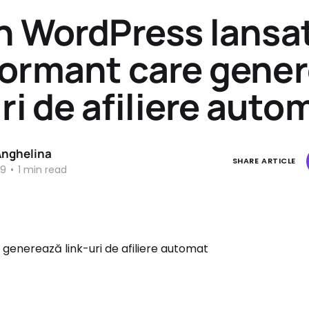
n WordPress lansa
ormant care gene
uri de afiliere auto
Anghelina
SHARE ARTICLE
19
•
1 min read