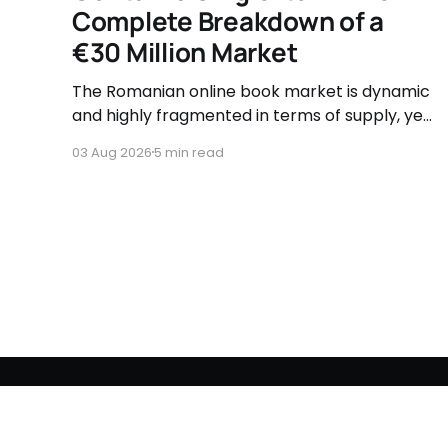
Complete Breakdown of a
€30 Million Market
The Romanian online book market is dynamic
and highly fragmented in terms of supply, yet
governed by very clear consumer patterns
03 Aug 2026
5 min read
when it comes to user behavior.
BusinessLeague Chronicles
© 2026