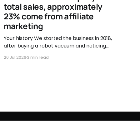
total sales, approximately
23% come from affiliate
marketing
Your history We started the business in 2018,
after buying a robot vacuum and noticing
there were very few accessory options
20 Jul 2026
3 min read
available. That's when we asked ourselves if
we couldn't sell them ourselves. So we started
searching, testing, and improving vacuum
accessories. Our journey has been
Powered by Ghost