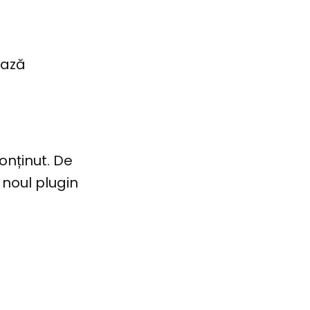
ează
onținut. De
 noul plugin