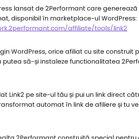
ress lansat de 2Performant care generează l
mat, disponibil în marketplace-ul WordPress:
rk.2performant.com/affiliate/tools/link2
gin WordPress, orice afiliat cu site construit
putea să-și instaleze functionalitatea 2Per
at Link2 pe site-ul tău și pui un link direct căt
ransformat automat în link de afiliere și tu v
ealta 2Performant construită special pentru 