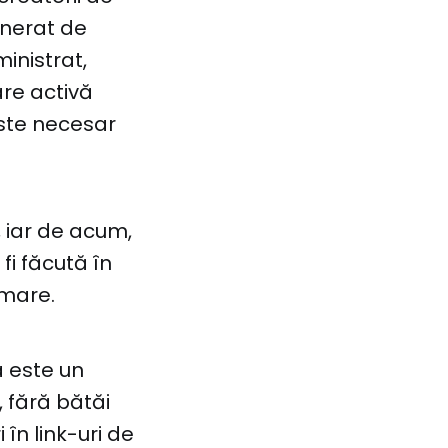
enerat de
ministrat,
are activă
este necesar
t, iar de acum,
fi făcută în
amare.
a este un
 fără bătăi
 în link-uri de