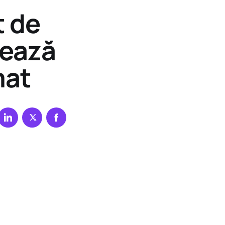
t de
rează
mat