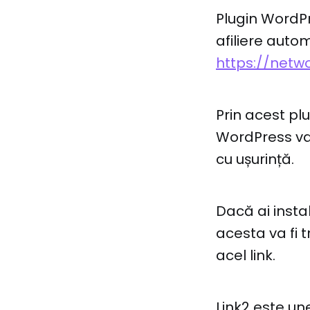
Plugin WordP
afiliere auto
https://netwo
Prin acest plu
WordPress va 
cu ușurință.
Dacă ai instal
acesta va fi t
acel link.
Link2 este un