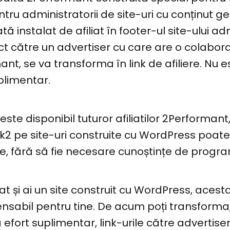
entru administratorii de site-uri cu conținut g
dată instalat de afiliat în footer-ul site-ului ad
rect către un advertiser cu care are o colabor
ant, se va transforma în link de afiliere. Nu 
plimentar.
i este disponibil tuturor afiliatilor 2Performan
nk2 pe site-uri construite cu WordPress poate 
e, fără să fie necesare cunoștințe de progr
iat și ai un site construit cu WordPress, acest
ensabil pentru tine. De acum poți transforma,
 efort suplimentar, link-urile către advertiseri