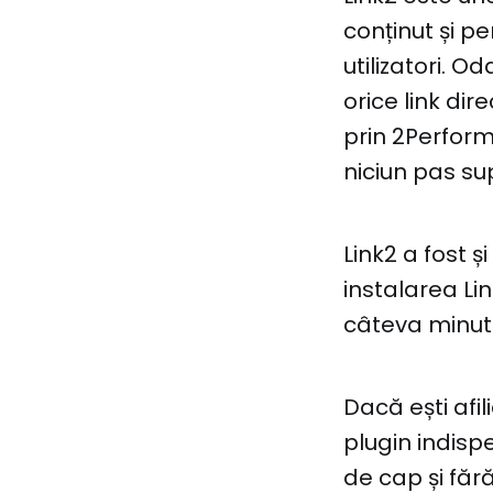
conținut și p
utilizatori. O
orice link di
prin 2Perform
niciun pas su
Link2 a fost ș
instalarea Li
câteva minut
Dacă ești afil
plugin indisp
de cap și fără