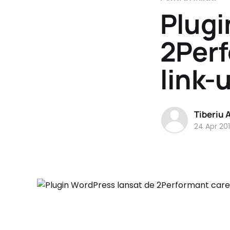
Plugi
2Perf
link-
Tiberiu 
24 Apr 20