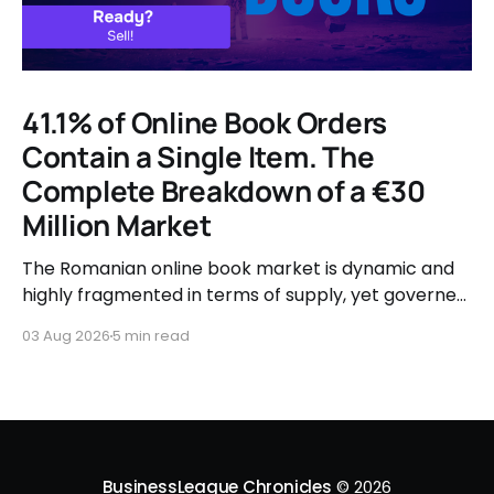
41.1% of Online Book Orders
Contain a Single Item. The
Complete Breakdown of a €30
Million Market
The Romanian online book market is dynamic and
highly fragmented in terms of supply, yet governed
by very clear consumer patterns when it comes to
03 Aug 2026
5 min read
user behavior.
BusinessLeague Chronicles
© 2026