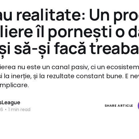
au realitate: Un p
liere îl pornești o 
ași să-și facă treaba
lierea nu este un canal pasiv, ci un ecosistem
i la inerție, și la rezultate constant bune. E
implicare.
sLeague
SHARE ARTICLE
26
•
1 min read