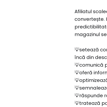
Afiliatul sc
convertește. 
predictibilita
magazinul se 
💡setează cor
încă din descr
💡comunică pr
💡oferă inform
💡optimizează
💡semnalează
💡răspunde rap
💡tratează par