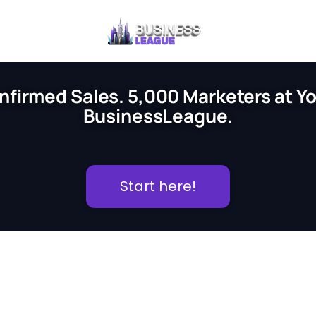
nfirmed Sales. 5,000 Marketers at You
BusinessLeague.
Start here!