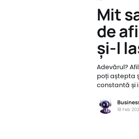
Mit s
de afi
și-l l
Adevărul? Afi
poți aștepta ș
constantă și 
Busines
18 Feb 20