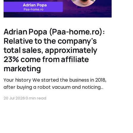
Adrian Popa (Paa-home.ro):
Relative to the company's
total sales, approximately
23% come from affiliate
marketing
Your history We started the business in 2018,
after buying a robot vacuum and noticing
there were very few accessory options
20 Jul 2026
3 min read
available. That's when we asked ourselves if
we couldn't sell them ourselves. So we started
searching, testing, and improving vacuum
accessories. Our journey has been