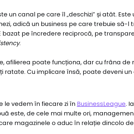
ste un canal pe care îl „deschizi” și atât. Est
onezi, adică un business pe care trebuie să-l t
E bazat pe încredere reciprocă, pe transpare
istency
.
e, afilierea poate funcționa, dar cu frâna de
ți ratate. Cu implicare însă, poate deveni un
 le vedem în fiecare zi în
BusinessLeague
. I
ouă este, de cele mai multe ori, managementu
are magazinele o aduc în relație dincolo de