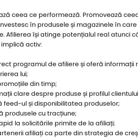
alează ceea ce performează. Promovează cee
Investesc în produsele și magazinele în care
te. Afilierea își atinge potențialul real atunci 
implică activ:
ect programul de afiliere și oferă informații
ierea lui;
omoțiile din timp;
ații clare despre produse și profilul clientului
 feed-ul și disponibilitatea produselor;
 produsele cu tracțiune;
id la solicitările primite de la afiliați;
tenerii afiliați ca parte din strategia de creș