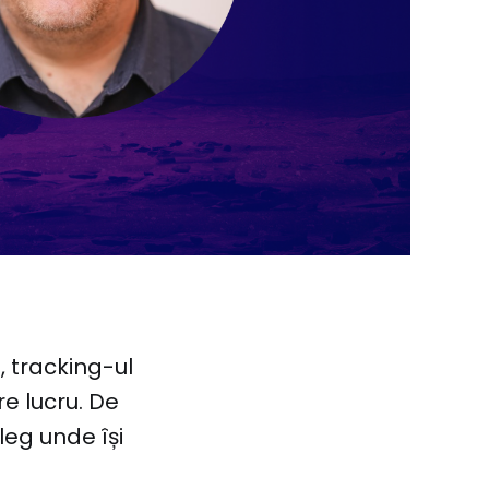
, tracking-ul
re lucru. De
aleg unde își