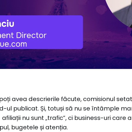
oți avea descrierile făcute, comisionul setat
ed-ul publicat. Și, totuși să nu se întâmple ma
afiliații nu sunt „trafic”, ci business-uri care 
ul, bugetele și atenția.