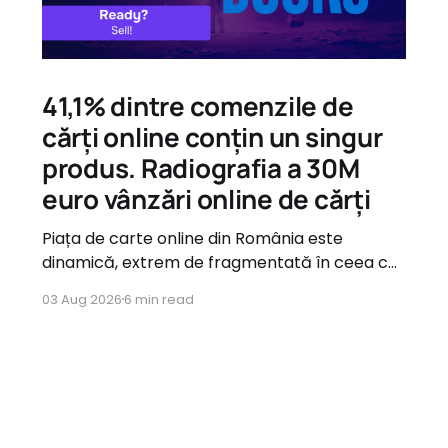
41,1% dintre comenzile de
cărți online conțin un singur
produs. Radiografia a 30M
euro vânzări online de cărți
Piața de carte online din România este
dinamică, extrem de fragmentată în ceea ce
privește oferta, dar guvernată de tipare de
03 Aug 2026
6 min read
consum foarte clare atunci când vine vorba
de comportamentul utilizatorilor.