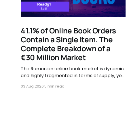
41.1% of Online Book Orders
Contain a Single Item. The
Complete Breakdown of a
€30 Million Market
The Romanian online book market is dynamic
and highly fragmented in terms of supply, yet
governed by very clear consumer patterns
03 Aug 2026
5 min read
when it comes to user behavior.