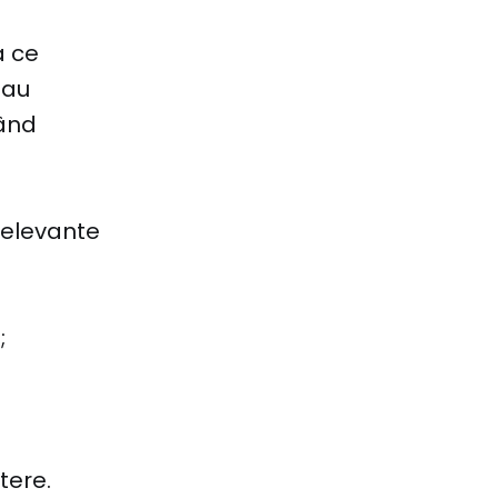
a ce
 au
când
 relevante
;
tere.