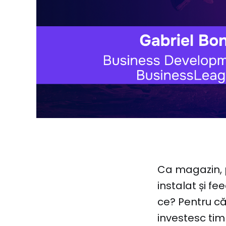
Ca magazin, p
instalat și fe
ce? Pentru că 
investesc timp