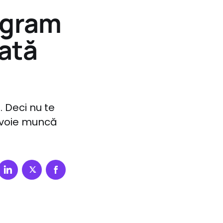
rogram
dată
. Deci nu te
 nevoie muncă