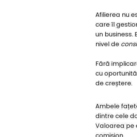
Afilierea nu e
care îl gesti
un business. 
nivel de
cons
Fără implicar
cu oportunită
de creștere.
Ambele fațete
dintre cele d
Valoarea pe c
comision.