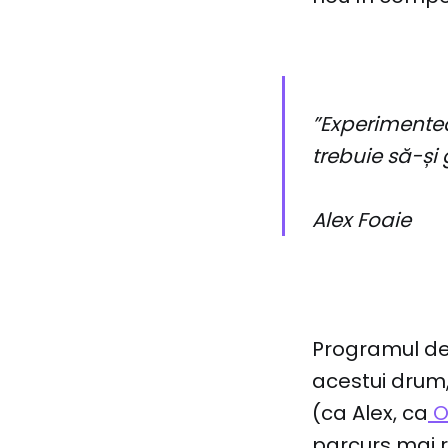
”
Experimentea
trebuie să-și
Alex Foaie
Programul de
acestui drum,
(ca Alex, ca
O
parcurs mai ra