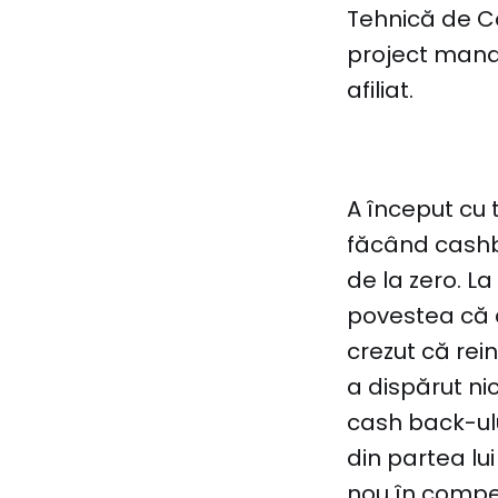
Tehnică de Co
project manag
afiliat.
A început cu 
făcând cashb
de la zero. L
povestea că 
crezut că rei
a dispărut ni
cash back-ulu
din partea lui
nou în compet