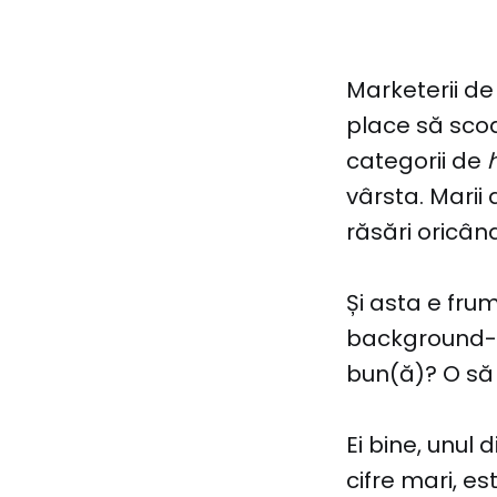
Marketerii de
place să sco
categorii de
vârsta. Marii 
răsări oricând
Și asta e fru
background-ul
bun(ă)? O să
Ei bine, unul 
cifre mari, es