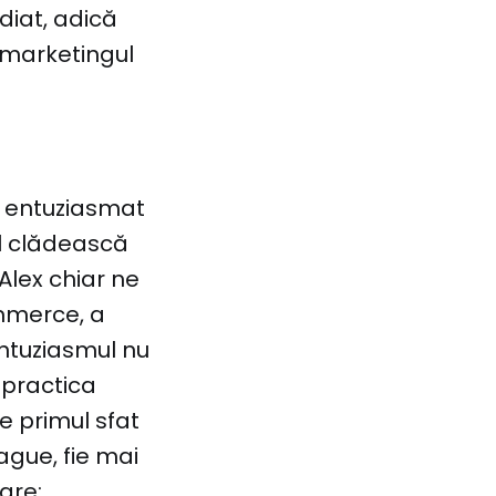
diat, adică
 marketingul
-a entuziasmat
l clădească
Alex chiar ne
mmerce, a
Entuziasmul nu
 practica
e primul sfat
ague, fie mai
are: