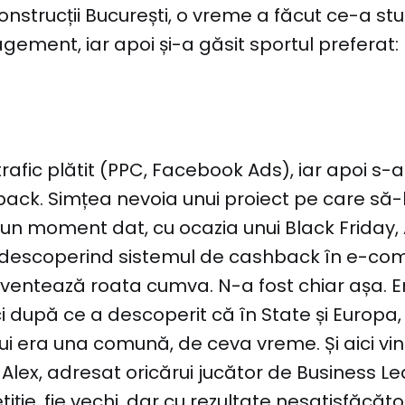
nstrucții București, o vreme a făcut ce-a stu
ement, iar apoi și-a găsit sportul preferat:
trafic plătit (PPC, Facebook Ads), iar apoi s
ack. Simțea nevoia unui proiect pe care să-
a un moment dat, cu ocazia unui Black Friday, 
descoperind sistemul de cashback în e-co
nventează roata cumva. N-a fost chiar așa. 
ci după ce a descoperit că în State și Europa,
i era una comună, de ceva vreme. Și aici vin
 Alex, adresat oricărui jucător de Business Le
iție, fie vechi, dar cu rezultate nesatisfăcăto