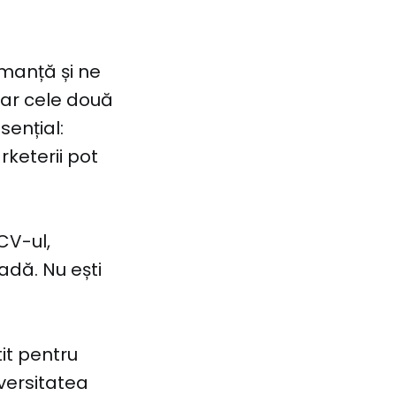
rmanță și ne
Dar cele două
sențial:
rketerii pot
CV-ul,
adă. Nu ești
tit pentru
iversitatea