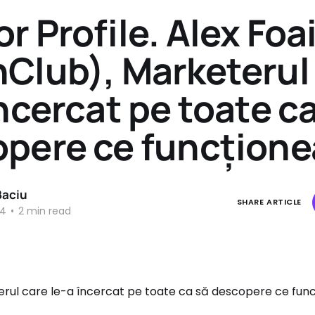
r Profile. Alex Foa
Club), Marketerul
încercat pe toate c
pere ce funcțione
Baciu
SHARE ARTICLE
24
•
2 min read