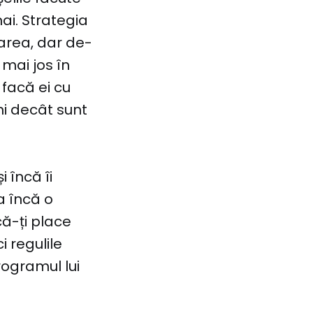
ai. Strategia
area, dar de-
 mai jos în
 facă ei cu
ni decât sunt
 încă îi
a încă o
că-ți place
i regulile
rogramul lui