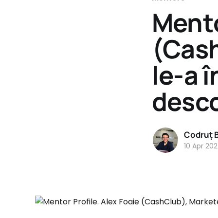
Mento
(Cash
le-a 
desco
Codruț 
10 Apr 20