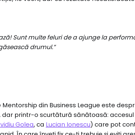
ză! Sunt multe feluri de a ajunge la performa
 găsească drumul.”
 Mentorship din Business League este despr
 dar printr-o scurtătură sănătoasă: accesul 
vidiu Golea
, ca
Lucian Ionescu
) care pot cont
pid. În care înveți fix ce-ți trebuie și eviți gre