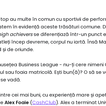
 top au multe în comun cu sportivii de perfo
atem în evidență aceste trăsături comune. 
high achievers
se diferențiază într-un punct e
atleți încep devreme, corpul nu iartă. Însă Ma
 și de oriunde.
musețea Business League - nu-ți cere nimeni 
 sau foaia matricolă. Ești bun(ă)? O să se v
 se vadă.
dintre cei mai buni, cu experiență mare și ape
te
Alex Foaie
(
CashClub
). Alex a terminat Un