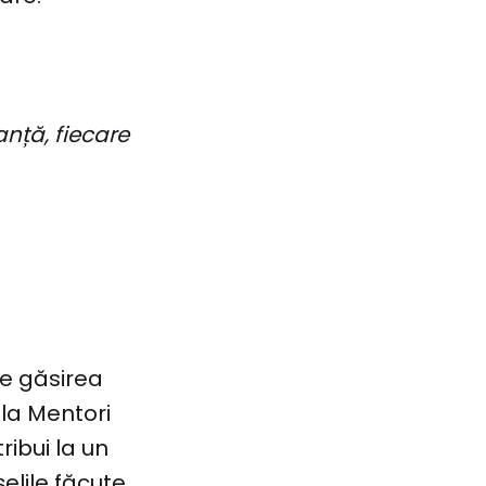
nță, fiecare
e găsirea
la Mentori
ribui la un
șelile făcute