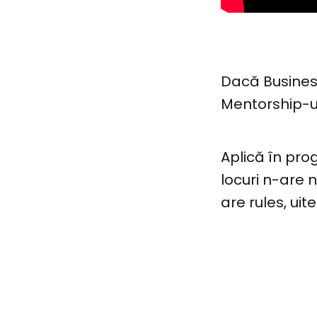
Dacă Busines
Mentorship-ul
Aplică în pr
locuri n-are 
are rules, uit