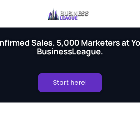
nfirmed Sales. 5,000 Marketers at You
BusinessLeague.
Start here!