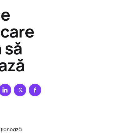
ie
 care
a să
ază