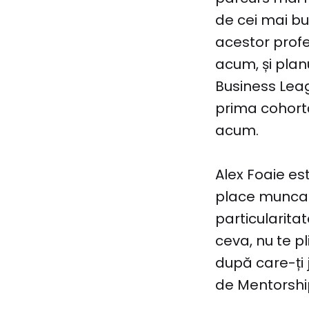
de cei mai bu
acestor profe
acum, și planu
Business Leagu
prima cohort
acum.
Alex Foaie est
place munca 
particularita
ceva, nu te pli
după care-ți 
de Mentorshi