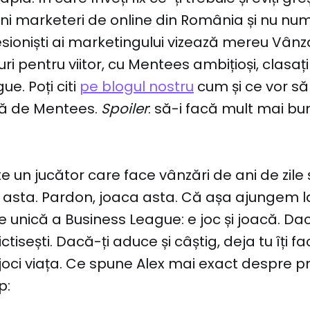
ni marketeri de online din România și nu num
sioniști ai marketingului vizează mereu Vânz
ri pentru viitor, cu Mentees ambițioși, clasați
e. Poți citi
pe blogul nostru
cum și ce vor să
ă de Mentees.
Spoiler
: să-i facă mult mai bu
e un jucător care face vânzări de ani de zile și
asta. Pardon, joaca asta. Că așa ajungem l
te unică a Business League: e joc și joacă. Da
ctisești. Dacă-ți aduce și câștig, deja tu îți fac
joci viața. Ce spune Alex mai exact despre p
p: