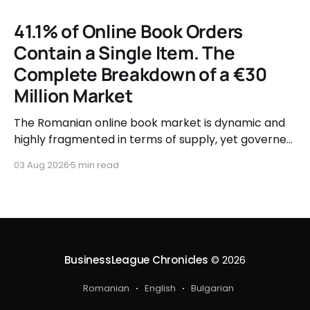
41.1% of Online Book Orders
Contain a Single Item. The
Complete Breakdown of a €30
Million Market
The Romanian online book market is dynamic and
highly fragmented in terms of supply, yet governed
by very clear consumer patterns when it comes to
03 Aug 2026
5 min read
user behavior.
BusinessLeague Chronicles
© 2026
Romanian
English
Bulgarian