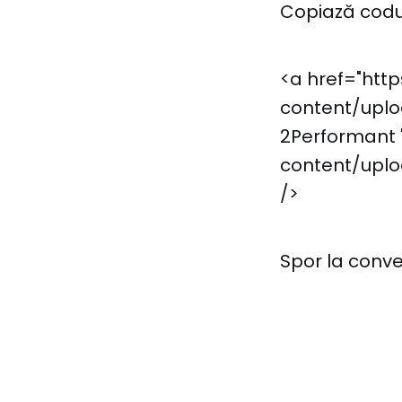
Copiază codul
<a href="htt
content/uploa
2Performant 
content/uplo
/>
Spor la conve