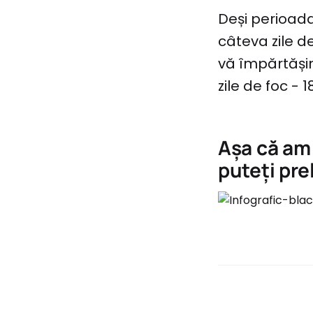
Deși perioada
câteva zile de
vă împărtășim
zile de foc - 1
Așa că am 
puteți pre