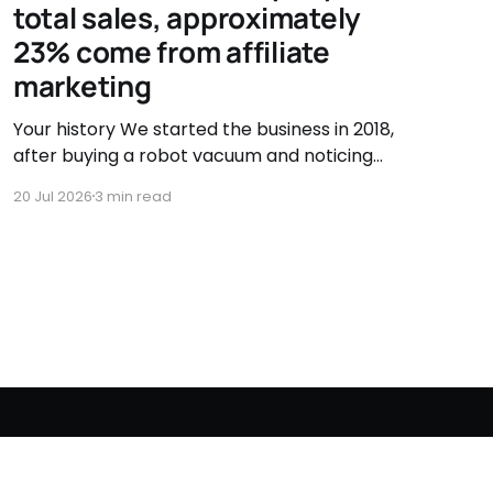
total sales, approximately
23% come from affiliate
marketing
Your history We started the business in 2018,
after buying a robot vacuum and noticing
there were very few accessory options
20 Jul 2026
3 min read
available. That's when we asked ourselves if
we couldn't sell them ourselves. So we started
searching, testing, and improving vacuum
accessories. Our journey has been
Powered by Ghost