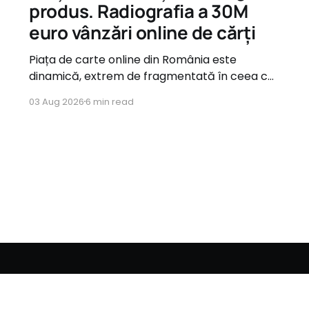
produs. Radiografia a 30M
euro vânzări online de cărți
Piața de carte online din România este
dinamică, extrem de fragmentată în ceea ce
privește oferta, dar guvernată de tipare de
03 Aug 2026
6 min read
consum foarte clare atunci când vine vorba
de comportamentul utilizatorilor.
Romanian
English
Bulgarian