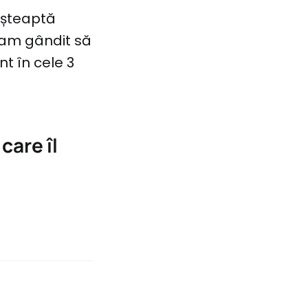
așteaptă
e-am gândit să
t în cele 3
care îl