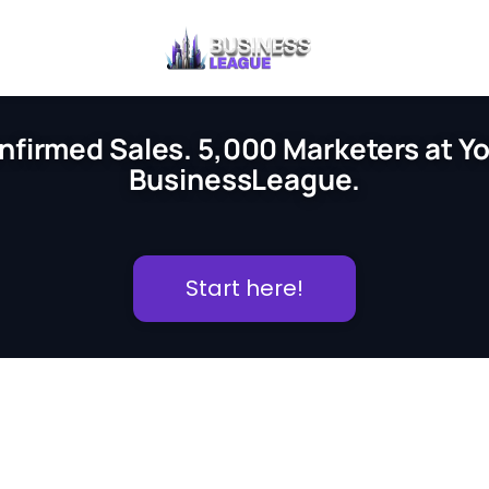
nfirmed Sales. 5,000 Marketers at You
BusinessLeague.
Start here!