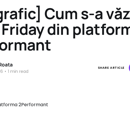
grafic] Cum s-a vă
 Friday din platfor
formant
 Roata
SHARE ARTICLE
16
•
1 min read