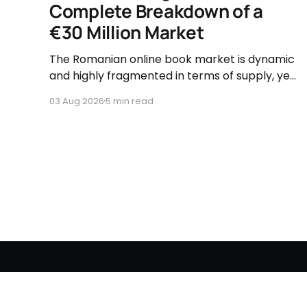
Complete Breakdown of a
€30 Million Market
The Romanian online book market is dynamic
and highly fragmented in terms of supply, yet
governed by very clear consumer patterns
03 Aug 2026
5 min read
when it comes to user behavior.
BusinessLeague Chronicles
© 2026