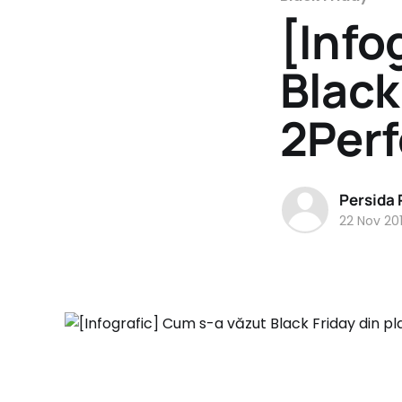
[Info
Black
2Per
Persida
22 Nov 20