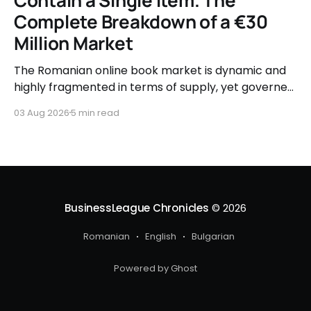
Complete Breakdown of a €30
Million Market
The Romanian online book market is dynamic and
highly fragmented in terms of supply, yet governed
by very clear consumer patterns when it comes to
03 Aug 2026
5 min read
user behavior.
BusinessLeague Chronicles
© 2026
Romanian
English
Bulgarian
Powered by Ghost