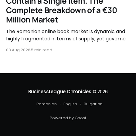
Contain a Single Item. The
Complete Breakdown of a €30
Million Market
The Romanian online book market is dynamic and
highly fragmented in terms of supply, yet governed
by very clear consumer patterns when it comes to
03 Aug 2026
5 min read
user behavior.
BusinessLeague Chronicles
© 2026
Romanian
English
Bulgarian
Powered by Ghost