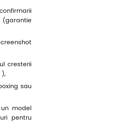
confirmarii
r (garantie
 screenshot
l cresterii
),
nboxing sau
cu un model
uri pentru