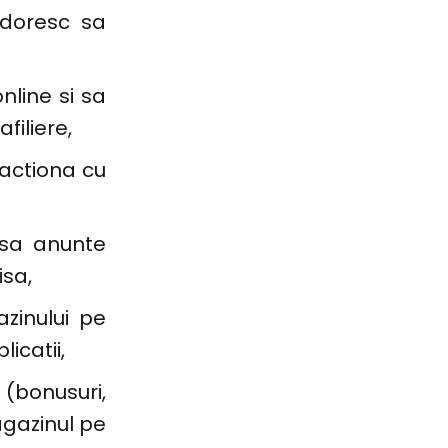
e doresc sa
nline si sa
filiere,
actiona cu
 sa anunte
isa,
azinului pe
icatii,
(bonusuri,
agazinul pe