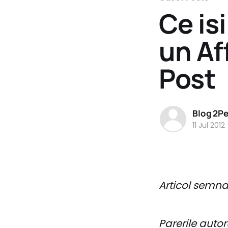
Ce isi
un Af
Post
Blog 2P
11 Jul 2012
Articol semn
Parerile autoru