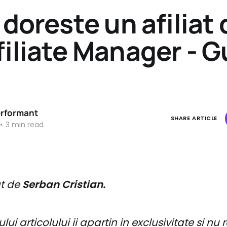
 doreste un afiliat 
filiate Manager - 
erformant
SHARE ARTICLE
•
3 min read
at de
Serban Cristian.
lui articolului ii apartin in exclusivitate si nu 