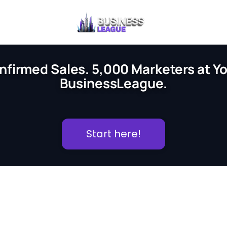
nfirmed Sales. 5,000 Marketers at You
BusinessLeague.
Start here!