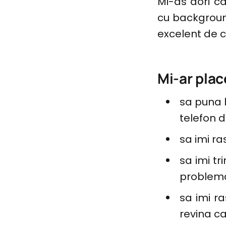
Mi-as dori ca
cu background 
excelent de 
Mi-ar place
sa puna l
telefon d
sa imi ra
sa imi tr
problema
sa imi r
revina c