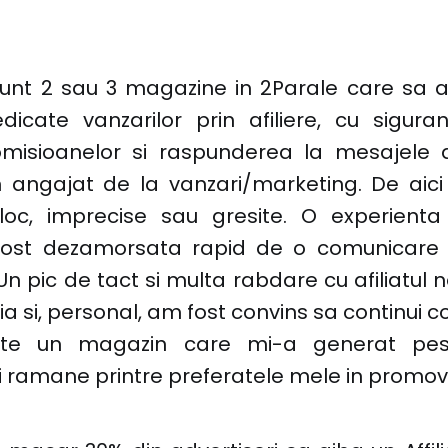
unt 2 sau 3 magazine in 2Parale care sa 
icate vanzarilor prin afiliere, cu sigur
omisioanelor si raspunderea la mesajele afi
 angajat de la vanzari/marketing. De aici 
loc, imprecise sau gresite. O experienta
fost dezamorsata rapid de o comunicare 
 Un pic de tact si multa rabdare cu afiliatul n
ia si, personal, am fost convins sa continui 
este un magazin care mi-a generat pest
i ramane printre preferatele mele in promov