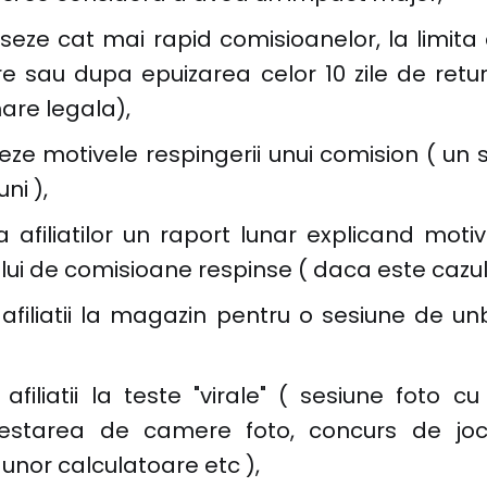
seze cat mai rapid comisioanelor, la limita 
re sau dupa epuizarea celor 10 zile de retu
are legala),
ieze motivele respingerii unui comision ( un
ni ),
a afiliatilor un raport lunar explicand motivu
ui de comisioane respinse ( daca este cazul 
e afiliatii la magazin pentru o sesiune de u
 afiliatii la teste "virale" ( sesiune foto 
testarea de camere foto, concurs de joc
unor calculatoare etc ),