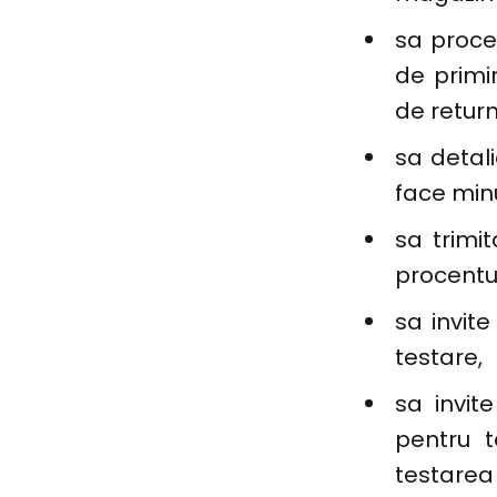
sa proce
de primi
de return
sa detal
face minu
sa trimit
procentul
sa invit
testare,
sa invite
pentru 
testarea 