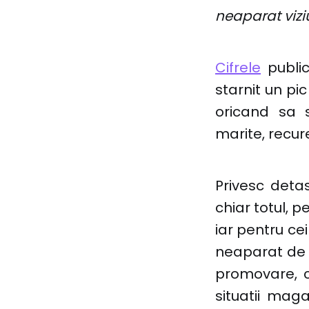
neaparat vizi
Cifrele
public
starnit un pi
oricand sa 
marite, recur
Privesc deta
chiar totul, p
iar pentru ce
neaparat de m
promovare, ce
situatii mag