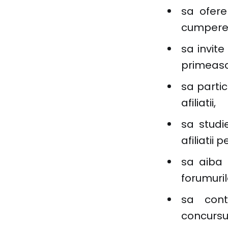
sa ofere
cumpere
sa invite
primeasca
sa parti
afiliatii,
sa studi
afiliatii 
sa aiba 
forumuril
sa conta
concursu