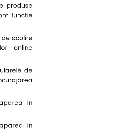
 de produse
tom functie
de ocolire
or online
ularele de
ncurajarea
 aparea in
 aparea in