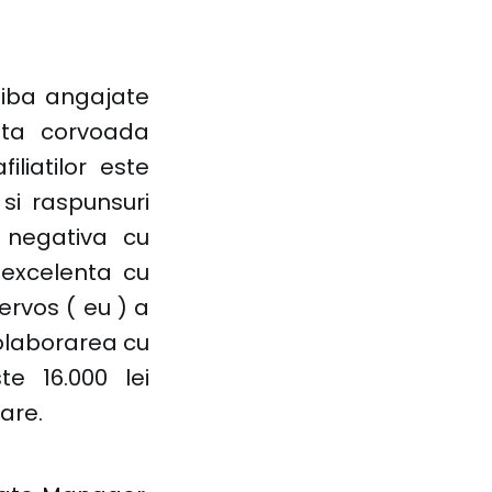
aiba angajate
anta corvoada
liatilor este
si raspunsuri
 negativa cu
excelenta cu
ervos ( eu ) a
colaborarea cu
e 16.000 lei
are.