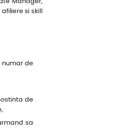
liate Manager,
iliere si skill
un numar de
nostinta de
,
 urmand sa