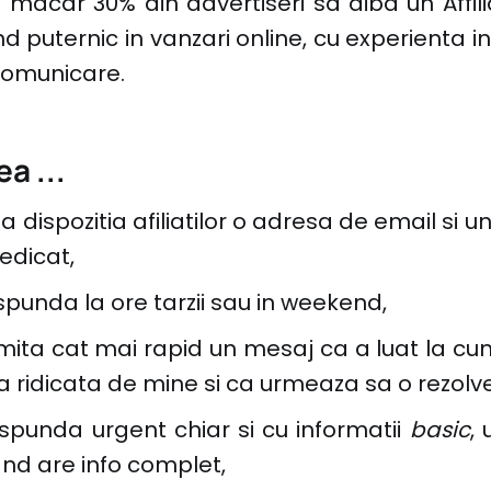
 macar 30% din advertiseri sa aiba un Affi
puternic in vanzari online, cu experienta in af
comunicare.
a ...
a dispozitia afiliatilor o adresa de email si 
edicat,
spunda la ore tarzii sau in weekend,
imita cat mai rapid un mesaj ca a luat la cu
 ridicata de mine si ca urmeaza sa o rezolve
aspunda urgent chiar si cu informatii
basic
,
and are info complet,