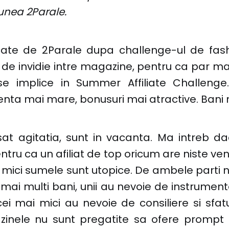
unea 2Parale.
ate de 2Parale dupa challenge-ul de fash
c de invidie intre magazine, pentru ca par m
se implice in Summer Affiliate Challenge
enta mai mare, bonusuri mai atractive. Bani 
sat agitatia, sunt in vacanta. Ma intreb da
entru ca un afiliat de top oricum are niste ven
i mici sumele sunt utopice. De ambele parti 
ai multi bani, unii au nevoie de instrumen
i mai mici au nevoie de consiliere si sfat
azinele nu sunt pregatite sa ofere prompt