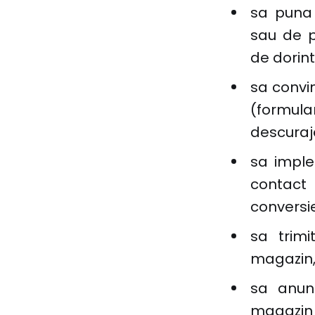
sa puna 
sau de p
de dorint
sa convi
(formul
descuraje
sa imple
contact 
conversie
sa trimi
magazin
sa anunt
magazin 