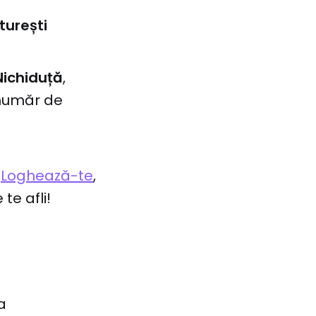
turești
Nichiduță
,
 număr de
!
Loghează-te
,
te afli!
a