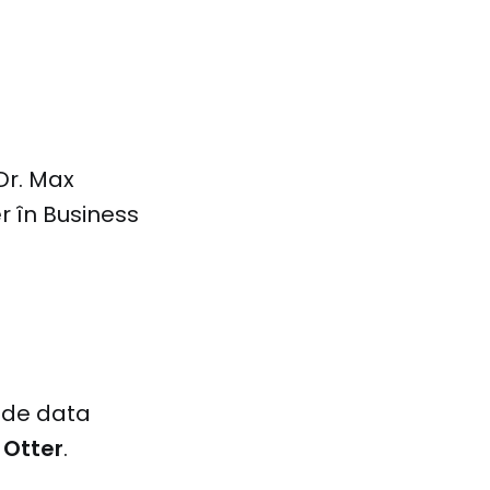
Dr. Max
er în Business
, de data
,
Otter
.