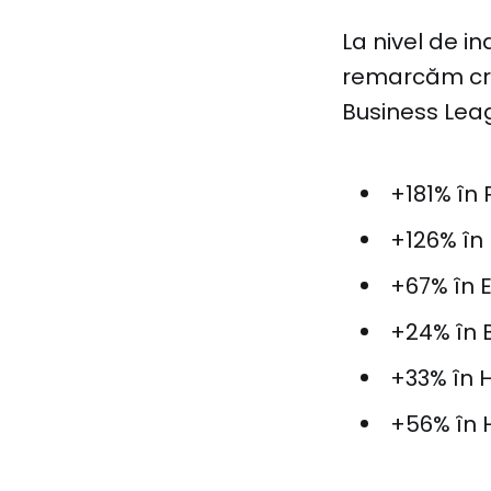
La nivel de i
remarcăm cre
Business Leag
+181% în
+126% în
+67% în E
+24% în 
+33% în
+56% în 