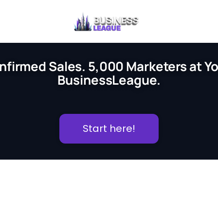
nfirmed Sales. 5,000 Marketers at You
BusinessLeague.
Start here!