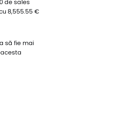
00 de sales
 cu 8,555.55 €
a să fie mai
l acesta