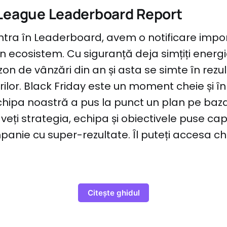
League Leaderboard Report
intra în Leaderboard, avem o notificare imp
din ecosistem. Cu siguranță deja simțiți energi
n de vânzări din an și asta se simte în rezult
rilor. Black Friday este un moment cheie și î
chipa noastră a pus la punct un plan pe baz
aveți strategia, echipa și obiectivele puse ca
anie cu super-rezultate. Îl puteți accesa chia
Citește ghidul