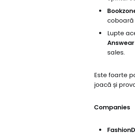
Bookzon
coboară c
Lupte ac
Answea
sales.
Este foarte p
joacă și provo
Companies
Fashion