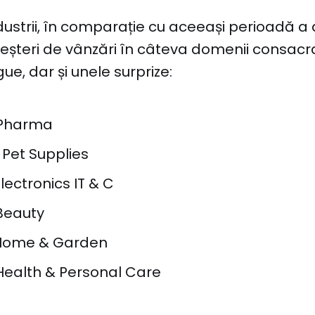
ndustrii, în comparație cu aceeași perioadă a 
șteri de vânzări în câteva domenii consacra
ue, dar și unele surprize:
 Pharma
 Pet Supplies
lectronics IT & C
Beauty
 Home & Garden
Health & Personal Care