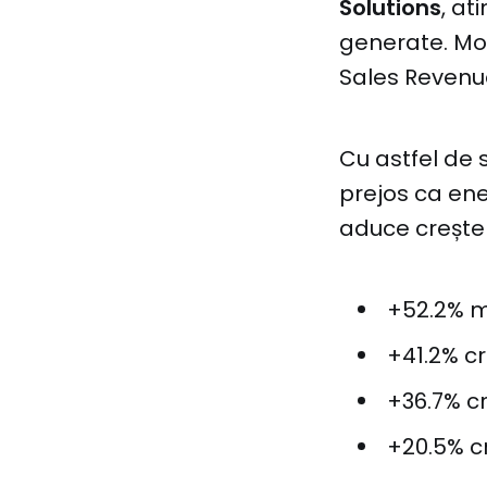
Solutions
, at
generate. Mo.
Sales Revenue
Cu astfel de 
prejos ca ene
aduce creșter
+52.2% m
+41.2% cr
+36.7% cr
+20.5% cr