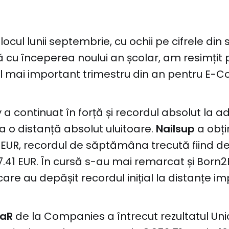
jlocul lunii septembrie, cu ochii pe cifrele d
ă cu începerea noului an școlar, am resimțit 
el mai important trimestru din an pentru E
 a continuat în forță și recordul absolut la a
la o distanță absolut uluitoare.
Nailsup
a obți
 EUR, recordul de săptămâna trecută fiind de
7.41 EUR. În cursă s-au mai remarcat și Born2
care au depășit recordul inițial la distanțe i
aR
de la Companies a întrecut rezultatul Uni