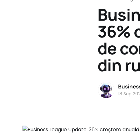
Busin
36% c
de co
din r
Busines
18 Sep 20