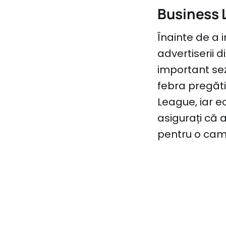
Business 
Înainte de a 
advertiserii 
important sezo
febra pregăti
League, iar e
asigurați că 
pentru o camp