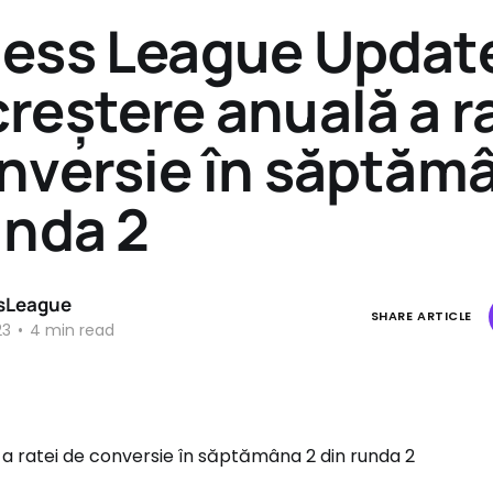
ess League Updat
reștere anuală a r
nversie în săptăm
unda 2
sLeague
SHARE ARTICLE
23
•
4 min read