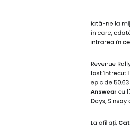
Iată-ne la mi
în care, odat
intrarea în c
Revenue Rally
fost întrecut 
epic de 50.63
Answear
cu 1
Days, Sinsay 
La afiliați,
Cat