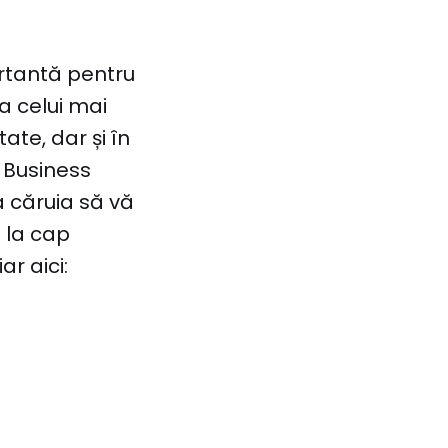
ortantă pentru
a celui mai
ate, dar și în
n Business
a căruia să vă
p la cap
r aici: