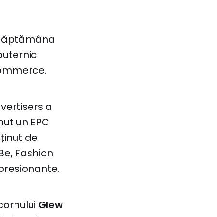
in săptămâna
puternic
-Commerce.
dvertisers a
nut un EPC
ținut de
Be, Fashion
mpresionante.
cornului
Glew