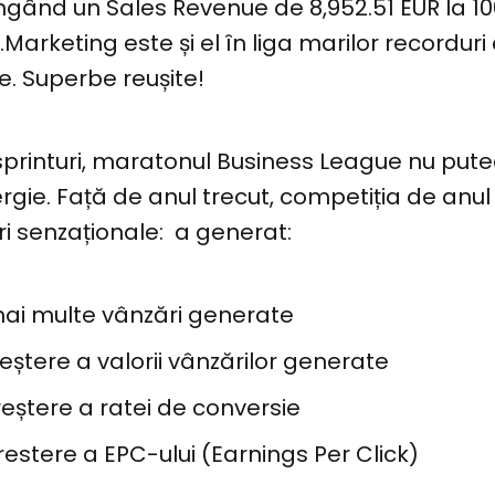
ingând un Sales Revenue de 8,952.51 EUR la 1
Marketing este și el în liga marilor recorduri
. Superbe reușite!
sprinturi, maratonul Business League nu pute
rgie. Față de anul trecut, competiția de anu
i senzaționale: a generat:
ai multe vânzări generate
eștere a valorii vânzărilor generate
eștere a ratei de conversie
estere a EPC-ului (Earnings Per Click)