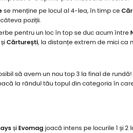
e
se menține pe locul al 4-lea, în timp ce
Căr
âteva poziții.
erbe pentru un loc în top se duc acum între
r
și
Cărturești
, la distanțe extrem de mici ca
osibil să avem un nou top 3 la final de rundă
acă la rândul tău topul din categoria în care 
Days
și
Evomag
joacă intens pe locurile 1 și 2 l