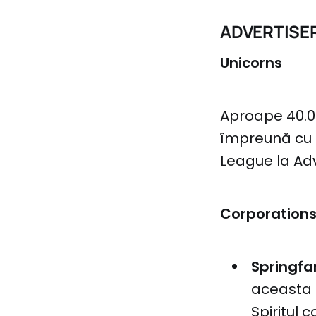
ADVERTISE
Unicorns
Aproape 40.0
împreună cu e
League la Adv
Corporation
Springf
aceasta 
Spiritul 