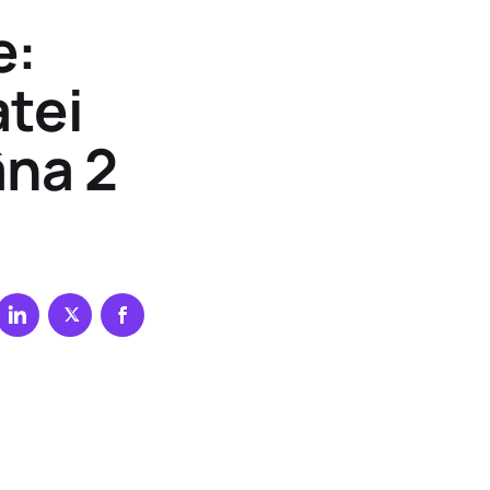
e:
atei
âna 2