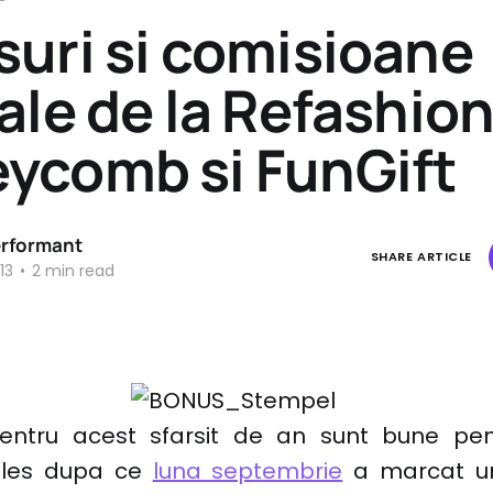
uri si comisioane
ale de la Refashion
ycomb si FunGift
erformant
SHARE ARTICLE
13
•
2 min read
entru acest sfarsit de an sunt bune pen
 ales dupa ce
luna septembrie
a marcat un