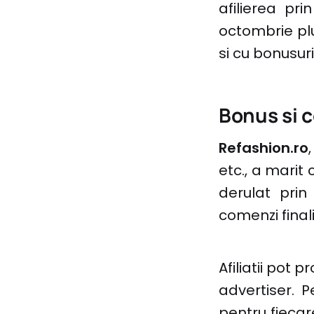
afilierea pr
octombrie plu
si cu bonusur
Bonus si 
Refashion.ro
etc., a marit 
derulat prin 
comenzi final
Afiliatii pot 
advertiser. P
pentru fiecar