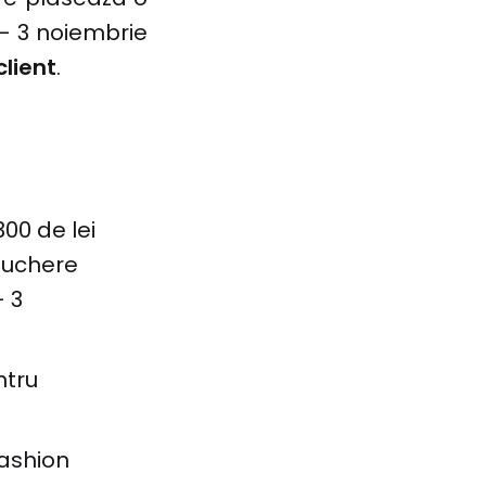
– 3 noiembrie
client
.
300 de lei
vouchere
 3
ntru
fashion