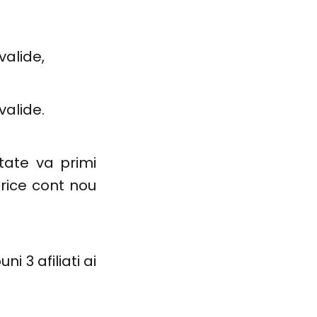
valide,
valide.
ptate va primi
orice cont nou
 3 afiliati ai