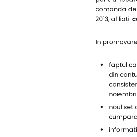
comanda de p
2013, afiliatii
c
In promovare, a
faptul ca
din contu
consiste
noiembri
noul set
cumparat
informati