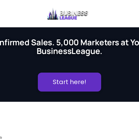
nfirmed Sales. 5,000 Marketers at You
BusinessLeague.
Start here!
e