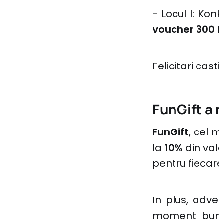
- Locul I: Kon
voucher 300 l
Felicitari cas
FunGift a 
FunGift
, cel 
la
10%
din va
pentru fiecare
In plus, adve
moment bun s