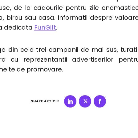
use, de la cadourile pentru zile onomastice
a, birou sau casa. Informatii despre valoar
na dedicata
FunGift
.
ge din cele trei campanii de mai sus, turat
ura cu reprezentantii advertiserilor pen
 unelte de promovare.
SHARE ARTICLE