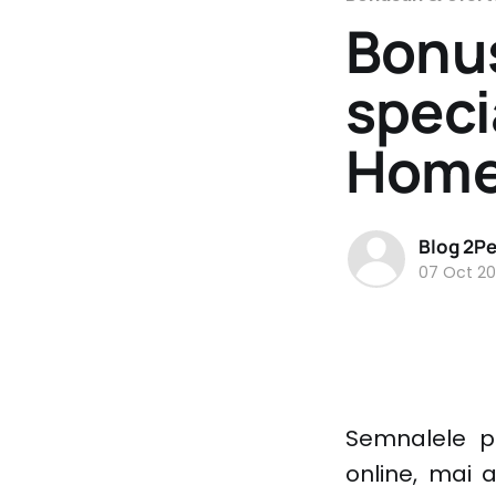
Bonus
speci
Home
Blog 2P
07 Oct 20
Semnalele p
online, mai