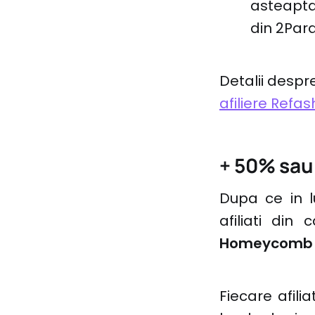
asteapta 
din 2Para
Detalii despre
afiliere Refas
+ 50% sa
Dupa ce in 
afiliati din
Homeycomb
Fiecare afil