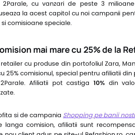
in 2Parale, cu vanzari de peste 3 milioane
seaza la acest capitol cu noi campanii pentru
i si comisioane speciale.
comision mai mare cu 25% de la Re
, retailer cu produse din portofoliul Zara, Ma
cu 25% comisionul, special pentru afiliatii di
2Parale. Afiliatii pot castiga
10%
din valo
izate.
profita si de campania
Shopping pe banii nostr
e langa comision, afiliatii sunt recompensat
e nou client adus pe site-ul Refashion.ro, c