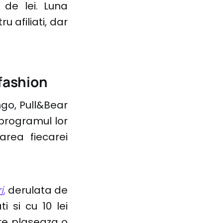
 de lei. Luna
 afiliati, dar
fashion
ngo, Pull&Bear
n programul lor
area fiecarei
i
,
derulata de
i si cu 10 lei
are plaseaza o