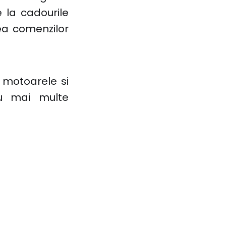
 la cadourile
ea comenzilor
i motoarele si
tru mai multe