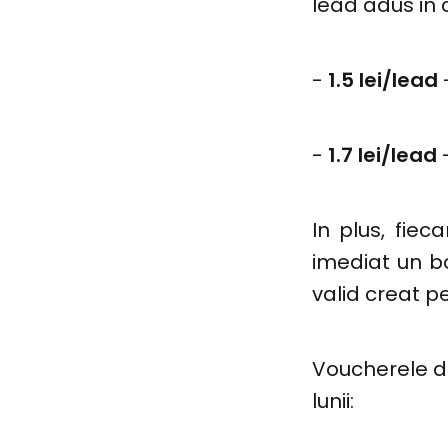
lead adus i
-
1.5 lei/lead
-
1.7 lei/lead
-
In plus, fiec
imediat un 
valid creat pe
Voucherele di
lunii: