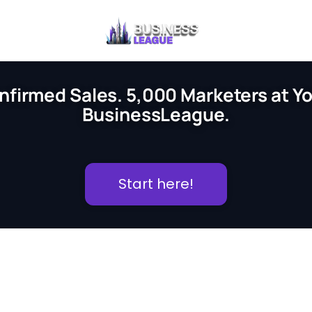
nfirmed Sales. 5,000 Marketers at You
BusinessLeague.
Start here!