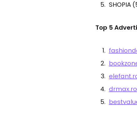
SHOPIA (
Top 5 Advert
fashiond
bookzone
elefant.r
drmax.ro
bestvalu