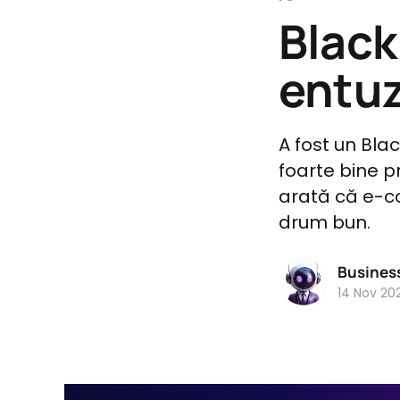
Black
entu
A fost un Blac
foarte bine p
arată că e-co
drum bun.
Busines
14 Nov 20