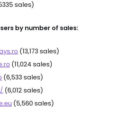
5335 sales)
isers by number of sales:
ays.ro
(13,173 sales)
.ro
(11,024 sales)
o
(6,533 sales)
/
(6,012 sales)
e.eu
(5,560 sales)