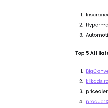
Insuranc
Hypermar
Automoti
Top 5 Affilia
BigConv
klikads.r
pricealer
product