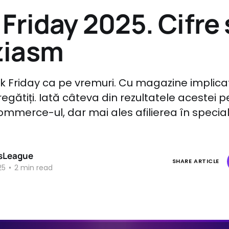
 Friday 2025. Cifre 
ziasm
k Friday ca pe vremuri. Cu magazine implicate 
regătiți. Iată câteva din rezultatele acestei 
mmerce-ul, dar mai ales afilierea în special
sLeague
SHARE ARTICLE
25
•
2 min read