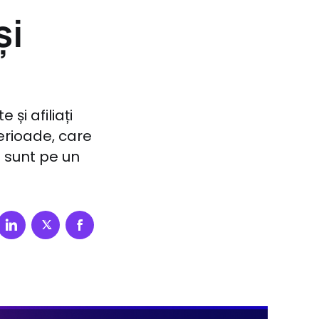
și
și afiliați
perioade, care
 sunt pe un