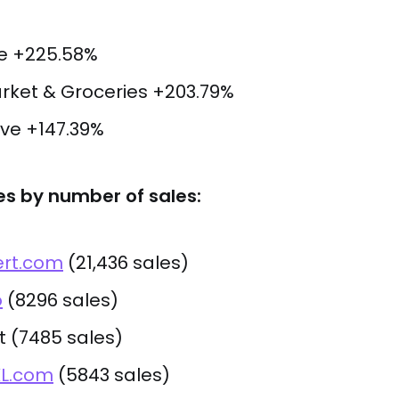
e +225.58%
ket & Groceries +203.79%
ve +147.39%
tes by number of sales:
ert.com
(21,436 sales)
o
(8296 sales)
t (7485 sales)
XL.com
(5843 sales)