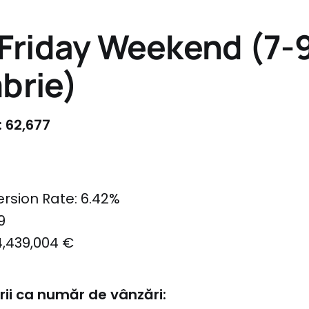
 Friday Weekend (7-
brie)
: 62,677
rsion Rate: 6.42%
9
4,439,004 €
rii ca număr de vânzări: