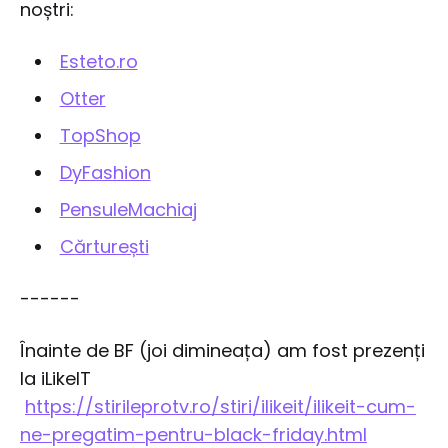
noștri:
Esteto.ro
Otter
TopShop
DyFashion
PensuleMachiaj
Cărturești
------
Înainte de BF (joi dimineața) am fost prezenți
la iLikeIT
https://stirileprotv.ro/stiri/ilikeit/ilikeit-cum-
ne-pregatim-pentru-black-friday.html