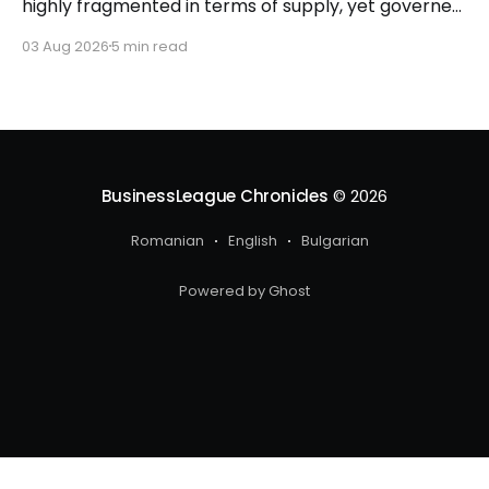
highly fragmented in terms of supply, yet governed
by very clear consumer patterns when it comes to
03 Aug 2026
5 min read
user behavior.
BusinessLeague Chronicles
© 2026
Romanian
English
Bulgarian
Powered by Ghost