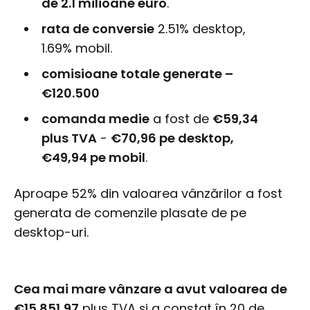
de 2.1 milioane euro
.
rata de conversie
2.51% desktop,
1.69% mobil.
comisioane totale generate –
€120.500
comanda medie
a fost de
€59,34
plus TVA
-
€70,96 pe desktop,
€49,94 pe mobil
.
Aproape 52% din valoarea vânzărilor a fost
generata de comenzile plasate de pe
desktop-uri.
Cea mai mare vânzare a avut valoarea de
€15.851,97
plus TVA și a constat în 20 de