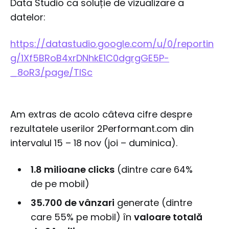
Data Studio ca soluție de vizualizare a
datelor:
https://datastudio.google.com/u/0/reportin
g/1Xf5BRoB4xrDNhkE1C0dgrgGE5P-
_8oR3/page/TlSc
Am extras de acolo câteva cifre despre
rezultatele userilor 2Performant.com din
intervalul 15 – 18 nov (joi – duminica).
1.8 milioane clicks
(dintre care 64%
de pe mobil)
35.700 de vânzari
generate (dintre
care 55% pe mobil) în
valoare totală