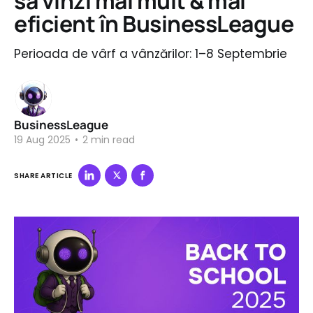
să vinzi mai mult & mai
eficient în BusinessLeague
Perioada de vârf a vânzărilor: 1–8 Septembrie
BusinessLeague
19 Aug 2025
•
2 min read
SHARE ARTICLE