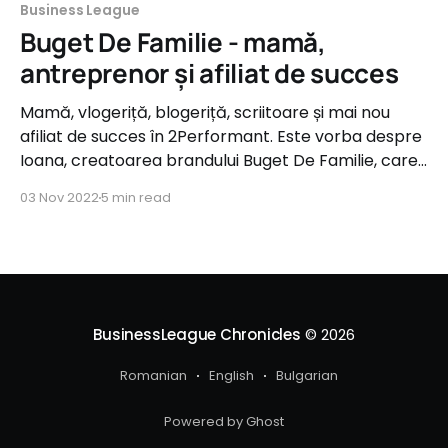
Business League
Buget De Familie - mamă,
antreprenor și afiliat de succes
Mamă, vlogeriță, blogeriță, scriitoare și mai nou
afiliat de succes în 2Performant. Este vorba despre
Ioana, creatoarea brandului Buget De Familie, care
are sub umbrelă un canal de YouTube, o pagină de
03 Nov 2022
5 min read
Facebook, Instagram, TikTok, dar și un blog. Inginer
la bază, Ioana a ales să lucreze pe vase de
BusinessLeague Chronicles
© 2026
Romanian
English
Bulgarian
Powered by Ghost