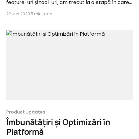
feature-uri și tool-uri, am trecut la o etapă în care
încercăm să le rafinăm pe acestea și să
22 Jun 2020
5 min read
îmbunătățim experiența în platformă. În acest
articol vom discuta despre mai multe modificări
făcute în ultimele luni care, credem noi,
Product Updates
Îmbunătățiri și Optimizări în
Platformă