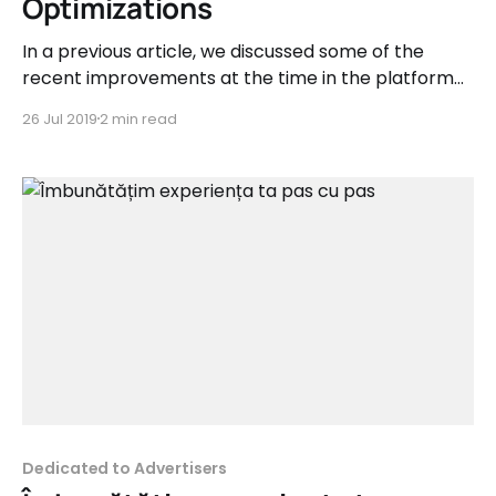
Optimizations
In a previous article, we discussed some of the
recent improvements at the time in the platform
that help both advertisers and affiliates focus on
26 Jul 2019
2 min read
their goals. This one will also bring forward
improvements both to the user experience, as well
as some to the existing features. What's
Dedicated to Advertisers