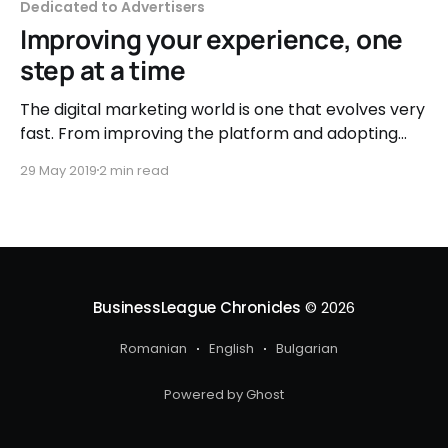
Dedicated to Advertisers
Improving your experience, one
step at a time
The digital marketing world is one that evolves very
fast. From improving the platform and adopting
new changes to venturing into influencer
29 May 2019
2 min read
marketing, we always try to help our users reach
their goals. In a performance driven environment,
improving every detail is important, so here are a
few of the
BusinessLeague Chronicles
© 2026
Romanian
English
Bulgarian
Powered by Ghost