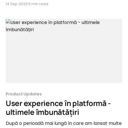
impact aduse în platformă în ultimele 3 luni. Am
14 Sep 2020
3 min read
continuat în a strânge șuruburi și a regla
componente pentru a vă oferi o experiență cât mai
plăcută, atât pe desktop, cât și
Product Updates
User experience în platformă -
ultimele îmbunătățiri
După o perioadă mai lungă în care am lansat multe