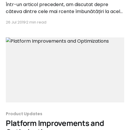
Într-un articol precedent, am discutat depre
câteva dintre cele mai rcente îmbunătățiri la acel
moment din platformă care ajută advertiserii,
26 Jul 2019
2 min read
afiliații și influencerii sa fie concentrați pe scopurile
lor. Acesta va prezenta de asemenea îmbunătățiri
în privința experienței utilizatorilor, cât și a uneltelor
existente. Mai mult, ultima dată am
Product Updates
Platform Improvements and