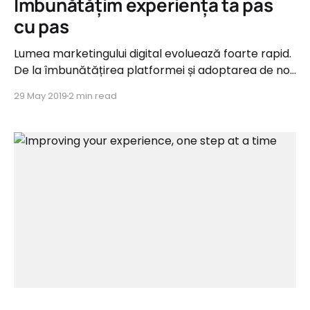
Îmbunătățim experiența ta pas
cu pas
Lumea marketingului digital evoluează foarte rapid.
De la îmbunătățirea platformei și adoptarea de noi
schimbări la intrarea pe piața influencer
29 May 2019
2 min read
marketingului, încercăm întotdeauna să ajutăm
utilizatorii platformei șă-și atingă țintele. Într-un
mediu bazat pe performanță îmbunătățirea
fiecărui detaliu e importantă, așa că iată câteva
îmbunătățiri aduse în platformă.