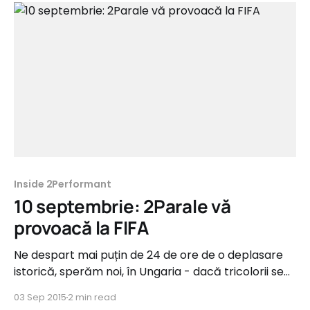
Inside 2Performant
10 septembrie: 2Parale vă
provoacă la FIFA
Ne despart mai puțin de 24 de ore de o deplasare
istorică, sperăm noi, în Ungaria - dacă tricolorii se
întorc acasă cu toate cele 3 puncte puse în joc,
03 Sep 2015
2 min read
rămânem favoriți pentru biletele spre Franța 2016.