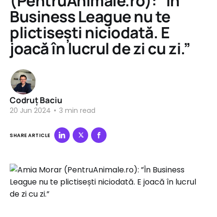
(PentruAnimale.ro): ”În
Business League nu te
plictisești niciodată. E
joacă în lucrul de zi cu zi.”
Codruț Baciu
20 Jun 2024
•
3 min read
SHARE ARTICLE