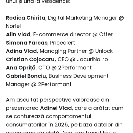
unul și una la Residence:
Rodica Chirita
, Digital Marketing Manager @
Noriel
Alin Vlad
, E-commerce director @ Otter
Simona Farcas
, Pricealert
Adina Vlad,
Managing Partner @ Unlock
Cristian Cojocaru,
CEO @ JocuriNoi.ro
Ana Opriță
, CTO @ 2Performant
Gabriel Bonciu
, Business Development
Manager @ 2Performant
Am ascultat perspective valoroase din
prezentarea
Adinei Vlad
, care a arătat cum
se conturează comportamentul
consumatorilor în 2025, pe baza datelor din
cercetarea de piață. Apoi am trecut la un