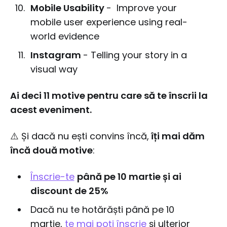
Mobile Usability
- Improve your
mobile user experience using real-
world evidence
Instagram
- Telling your story in a
visual way
Ai deci 11 motive pentru care să te înscrii la
acest eveniment.
⚠️ Și dacă nu ești convins încă,
îți mai dăm
încă două motive
:
Înscrie-te
până pe 10 martie și ai
discount de 25%
Dacă nu te hotărăști până pe 10
martie,
te mai poți înscrie
și ulterior