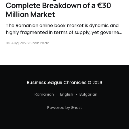
Complete Breakdown of a €30
Million Market
The Romanian online book market is dynamic and
highly fragmented in terms of supply, yet governed
by very clear consumer patterns when it comes to
03 Aug 2026
5 min read
user behavior.
BusinessLeague Chronicles
© 2026
Romanian
English
Bulgarian
Powered by Ghost