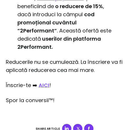
beneficiind de
o reducere de 15%
,
dacă introduci la câmpul
cod
promoțional cuvântul
”2Performant”
. Această ofertă este
dedicată
userilor din platforma
2Performant.
Reducerile nu se cumulează. La înscriere va fi
aplicată reducerea cea mai mare.
Înscrie-te ➡️
AICI
!
Spor la conversii™!
SHARE ARTICLE