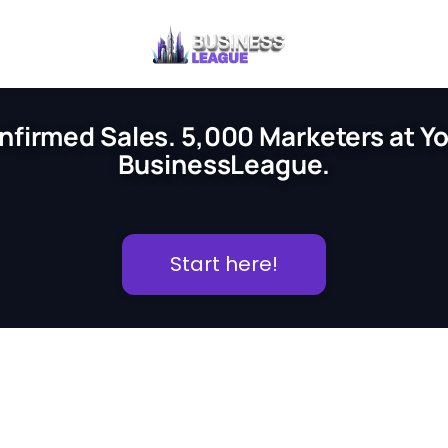
nfirmed Sales. 5,000 Marketers at You
BusinessLeague.
Start here!