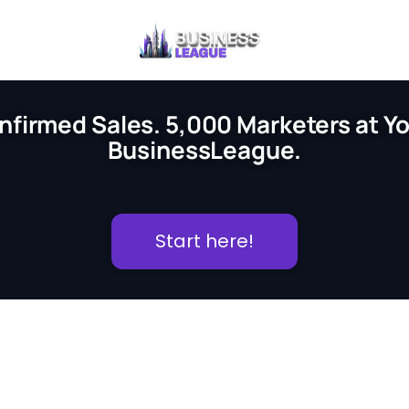
nfirmed Sales. 5,000 Marketers at You
BusinessLeague.
Start here!