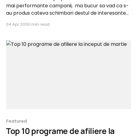
mai performante campanii, ma bucur sa vad ca s-
au produs cateva schimbari destul de interesante
in Top 10 programe de afiliere in 2Parale. Lansat
04 Apr 2013
1 min read
recent, programul de afiliere (leads) al celor de la
Cord Blood a ajuns rapid pe locul
Featured
Top 10 programe de afiliere la