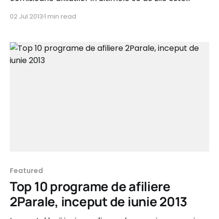
dominat de categoriile Fashion, Carti, IT&C si nisele
02 Jul 2013
1 min read
Asigurari, respectiv Servicii B2C. In plus, ultima luna
reconfirma faptul ca implicarea advertiserilor in
programele lor de afiliere din 2Parale se vede direct
Featured
Top 10 programe de afiliere
2Parale, inceput de iunie 2013