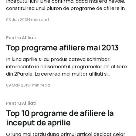
Inceputul lunii iunie confirma, daca mai era nevoie,
constituirea unui pluton de programe de afiliere in
2Parale care se situeaza constant in Top 10, oricare
03 Jun 2013
1 min read
ar fi criteriile de departajare. Salut revenirea
programului Cord Blood pe primul loc si castigarea
a 2 pozitii de catre RCA-Ieftin (care deruleaza o
Pentru Afiliati
Top programe afiliere mai 2013
In luna aprilie s-au produs cateva schimbari
interesante in clasamentul programelor de afiliere
din 2Parale. La cererea mai multor afiliati si
advertiseri din retea, am decis sa schimbam
09 May 2013
1 min read
criteriul implicit dupa care sunt sortate - in prezent,
acesta fiind descrescator dupa valoarea
comisioanelor aprobate de catre advertiseri in
Pentru Afiliati
ultimele 90
Top 10 programe de afiliere la
inceput de aprilie
O luna mai tarziu dupa primul articol dedicat celor