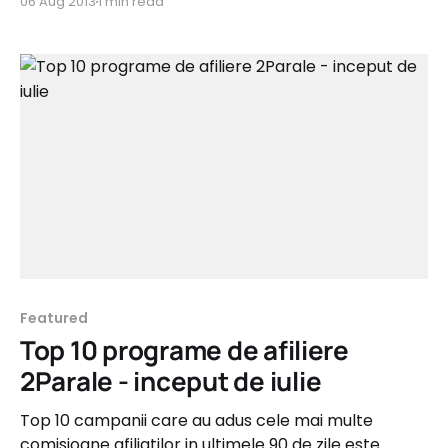
06 Aug 2013
1 min read
demonstrat inca o data ca implicarea advertiserilor
in campaniile lor si stimularea afiliatilor genereaza
roade bune in afiliere. Campania StarShiners a
revenit pe primul loc,
Featured
Top 10 programe de afiliere
2Parale - inceput de iulie
Top 10 campanii care au adus cele mai multe
comisioane afiliatilor in ultimele 90 de zile este