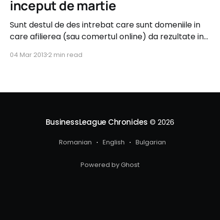
inceput de martie
Sunt destul de des intrebat care sunt domeniile in
care afilierea (sau comertul online) da rezultate in
Romania, drept urmare am decis sa analizez lunar
04 Mar 2013
2 min read
cele mai bune 10 programe de afiliere din 2Parale.
Astazi, 4 martie, Top 10 programe de afiliere
(ordonat dupa valoarea comisioanelor generate in
ultimele 30
BusinessLeague Chronicles
© 2026
Romanian
English
Bulgarian
Powered by Ghost