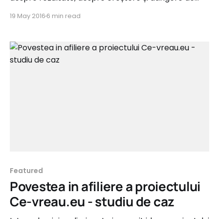
obiective. Marketingul afiliat mai este și despre
19 May 2016
6 min read
oameni și lucru în echipă și nu în ultimul rând despre
tehnologie. Toate aceste ingrediente, amestecate
în cantitățile potrivite te conduc către un business
mai competitiv. O poveste de succes, de
Featured
Povestea in afiliere a proiectului
Ce-vreau.eu - studiu de caz